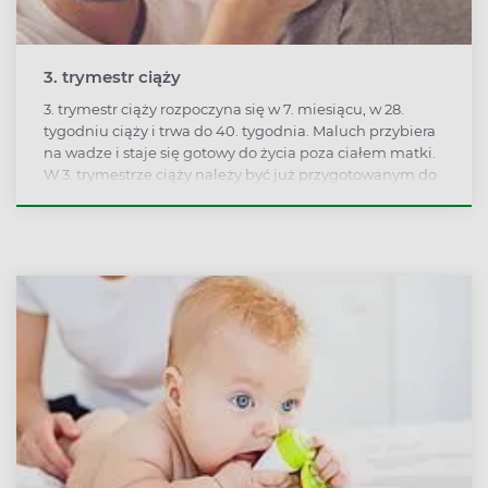
3. trymestr ciąży
3. trymestr ciąży rozpoczyna się w 7. miesiącu, w 28.
tygodniu ciąży i trwa do 40. tygodnia. Maluch przybiera
na wadze i staje się gotowy do życia poza ciałem matki.
W 3. trymestrze ciąży należy być już przygotowanym do
porodu: odbyć zajęcia w szkole rodzenia, przygotować
plan porodu, mieć kompletną wyprawkę.