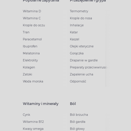
Popularne zapytania
Przeziębienie i grypa
Witamina D
Termometry
Witamina C
Krople do nosa
Krople do oczu
Inhalacje
Tran
Katar
Paracetamol
Kaszel
Ibuprofen
Olejki eteryczne
Melatonina
Gorączka
Elektrolity
Drapanie w gardle
Kolagen
Preparaty przeciwwirusowe
Zatoki
Zapalenie ucha
Woda morska
Odporność
Witaminy i minerały
Ból
Cynk
Ból brzucha
Witamina B12
Ból gardła
Kwasy omega
Ból głowy