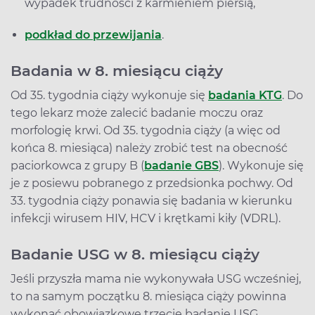
wypadek trudności z karmieniem piersią,
podkład do przewijania
.
Badania w 8. miesiącu ciąży
Od 35. tygodnia ciąży wykonuje się
badania KTG
. Do
tego lekarz może zalecić badanie moczu oraz
morfologię krwi. Od 35. tygodnia ciąży (a więc od
końca 8. miesiąca) należy zrobić test na obecność
paciorkowca z grupy B (
badanie GBS
). Wykonuje się
je z posiewu pobranego z przedsionka pochwy. Od
33. tygodnia ciąży ponawia się badania w kierunku
infekcji wirusem HIV, HCV i krętkami kiły (VDRL).
Badanie USG w 8. miesiącu ciąży
Jeśli przyszła mama nie wykonywała USG wcześniej,
to na samym początku 8. miesiąca ciąży powinna
wykonać obowiązkowe trzecie badanie USG,