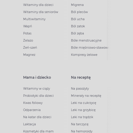
Witaminy dla dzieci
Migrena
Witaminy dla seniorów
Ból pleców
Multiwitaminy
Ból ucha
Wapń
Ból zatok
Potas
Ból zęba
Żelazo
Bóle menstruacyjne
Żeń-szeń
Bóle mięśniowo-stawowe
Magnez
Kompresy żelowe
Mama i dziecko
Na receptę
Witaminy w ciąży
Na pasożyty
Probiotyki dla dzieci
Minerały na receptę
Kwas foliowy
Leki na cukrzycę
Odparzenia
Leki na grzybicę
Na katar dla dzieci
Leki na trądzik
Laktacja
Na tarczycę
Kosmetyki dla mam
Na hemoroidy