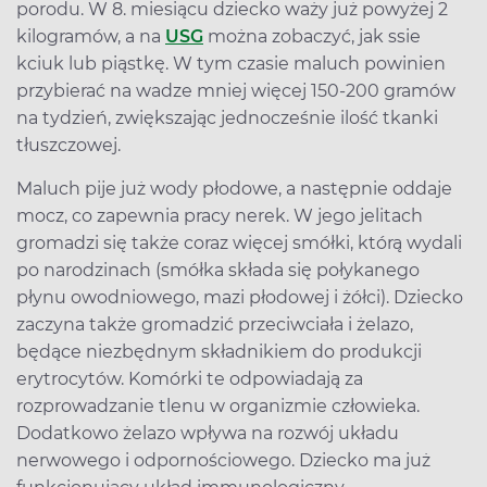
porodu. W 8. miesiącu dziecko waży już powyżej 2
kilogramów, a na
USG
można zobaczyć, jak ssie
kciuk lub piąstkę. W tym czasie maluch powinien
przybierać na wadze mniej więcej 150-200 gramów
na tydzień, zwiększając jednocześnie ilość tkanki
tłuszczowej.
Maluch pije już wody płodowe, a następnie oddaje
mocz, co zapewnia pracy nerek. W jego jelitach
gromadzi się także coraz więcej smółki, którą wydali
po narodzinach (smółka składa się połykanego
płynu owodniowego, mazi płodowej i żółci). Dziecko
zaczyna także gromadzić przeciwciała i żelazo,
będące niezbędnym składnikiem do produkcji
erytrocytów. Komórki te odpowiadają za
rozprowadzanie tlenu w organizmie człowieka.
Dodatkowo żelazo wpływa na rozwój układu
nerwowego i odpornościowego. Dziecko ma już