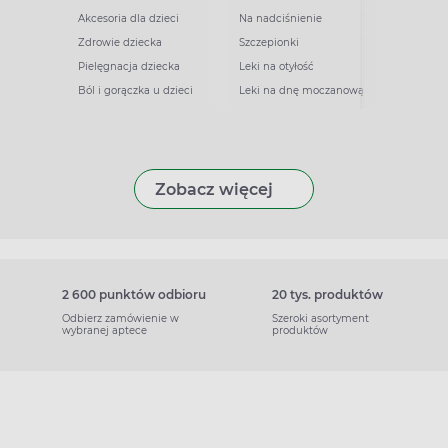
Akcesoria dla dzieci
Na nadciśnienie
Zdrowie dziecka
Szczepionki
Pielęgnacja dziecka
Leki na otyłość
Ból i gorączka u dzieci
Leki na dnę moczanową
Zobacz więcej
2 600 punktów odbioru
20 tys. produktów
Odbierz zamówienie w
Szeroki asortyment
wybranej aptece
produktów