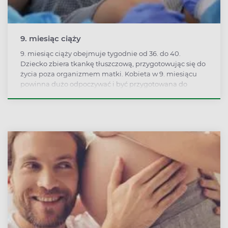
9. miesiąc ciąży
9. miesiąc ciąży obejmuje tygodnie od 36. do 40.
Dziecko zbiera tkankę tłuszczową, przygotowując się do
życia poza organizmem matki. Kobieta w 9. miesiącu
powinna dużo odpoczywać i być przygotowana do
wyjazdu do szpitala – poród może nastąpić w każdej
chwili.