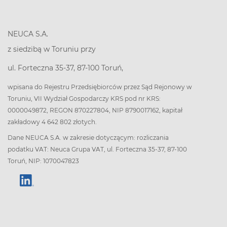
NEUCA S.A.
z siedzibą w Toruniu przy
ul. Forteczna 35-37, 87-100 Toruń,
wpisana do Rejestru Przedsiębiorców przez Sąd Rejonowy w
Toruniu, VII Wydział Gospodarczy KRS pod nr KRS:
0000049872, REGON 870227804, NIP 8790017162, kapitał
zakładowy 4 642 802 złotych.
Dane NEUCA S.A. w zakresie dotyczącym: rozliczania
podatku VAT: Neuca Grupa VAT, ul. Forteczna 35-37, 87-100
Toruń, NIP: 1070047823