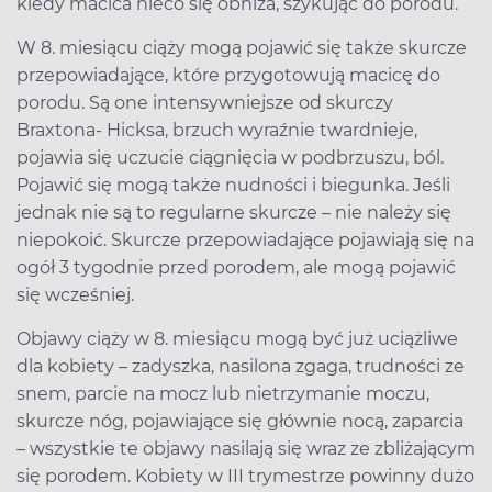
kiedy macica nieco się obniża, szykując do porodu.
W 8. miesiącu ciąży mogą pojawić się także skurcze
przepowiadające, które przygotowują macicę do
porodu. Są one intensywniejsze od skurczy
Braxtona- Hicksa, brzuch wyraźnie twardnieje,
pojawia się uczucie ciągnięcia w podbrzuszu, ból.
Pojawić się mogą także nudności i biegunka. Jeśli
jednak nie są to regularne skurcze – nie należy się
niepokoić. Skurcze przepowiadające pojawiają się na
ogół 3 tygodnie przed porodem, ale mogą pojawić
się wcześniej.
Objawy ciąży w 8. miesiącu mogą być już uciążliwe
dla kobiety – zadyszka, nasilona zgaga, trudności ze
snem, parcie na mocz lub nietrzymanie moczu,
skurcze nóg, pojawiające się głównie nocą, zaparcia
– wszystkie te objawy nasilają się wraz ze zbliżającym
się porodem. Kobiety w III trymestrze powinny dużo