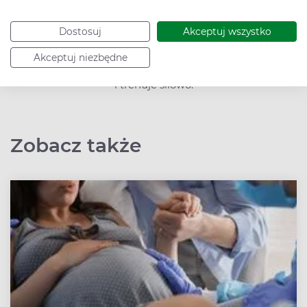
Absolwentka kierunku lekarskiego na
Uniwersytecie Medycznym w Lublinie. Interesuje
Dostosuj
Akceptuj wszystko
się chorobami wewnętrznymi oraz
możliwościami leczenia związanymi z
Akceptuj niezbędne
dietoterapią. W wolnym czasie lubi czytać książki
i trenuje siłowo.
Zobacz także