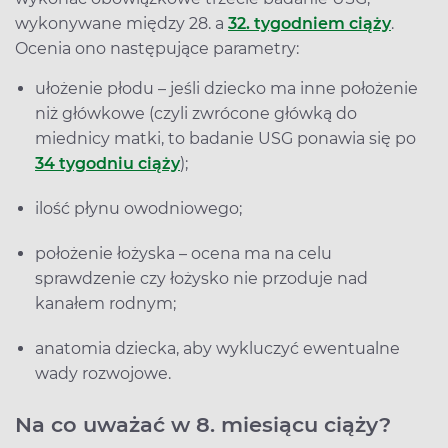
wykonywane między 28. a
32. tygodniem ciąży
.
Ocenia ono następujące parametry:
ułożenie płodu – jeśli dziecko ma inne położenie
niż główkowe (czyli zwrócone główką do
miednicy matki, to badanie USG ponawia się po
34 tygodniu ciąży
);
ilość płynu owodniowego;
położenie łożyska – ocena ma na celu
sprawdzenie czy łożysko nie przoduje nad
kanałem rodnym;
anatomia dziecka, aby wykluczyć ewentualne
wady rozwojowe.
Na co uważać w 8. miesiącu ciąży?