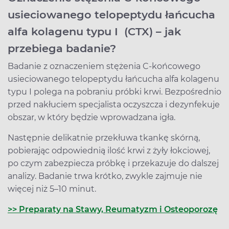
usieciowanego telopeptydu łańcucha
alfa kolagenu typu I (CTX) – jak
przebiega badanie?
Badanie z oznaczeniem stężenia C-końcowego
usieciowanego telopeptydu łańcucha alfa kolagenu
typu I polega na pobraniu próbki krwi. Bezpośrednio
przed nakłuciem specjalista oczyszcza i dezynfekuje
obszar, w który będzie wprowadzana igła.
Następnie delikatnie przekłuwa tkankę skórną,
pobierając odpowiednią ilość krwi z żyły łokciowej,
po czym zabezpiecza próbkę i przekazuje do dalszej
analizy. Badanie trwa krótko, zwykle zajmuje nie
więcej niż 5–10 minut.
>> Preparaty na Stawy, Reumatyzm i Osteoporozę