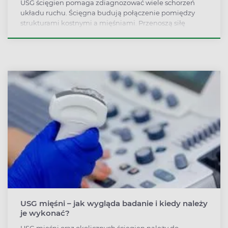
USG ścięgien pomaga zdiagnozować wiele schorzeń
układu ruchu. Ścięgna budują połączenie pomiędzy
strukturami kostnymi a mięśniami. Przenoszą siłę
spowodowaną przez pracujący mięsień na kość, dzięki
czemu możliwy jest jej ruch. Pełniona funkcja sprawia,
że ścięgna są często przeciążone, co może prowadzić do
zmiany ich morfologii, naderwania lub całkowitego
zerwania. Każdy z tych stanów można zdiagnozować na
badaniu ultrasonograficznym.
USG mięśni – jak wygląda badanie i kiedy należy
je wykonać?