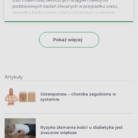
USG mięśni oraz okolicznych ścięgien należy do
podstawowych badań zlecanych w przypadku urazu,
wypadku bądź rozwoju stanu zapalnego w obrębie
mięśnia. Pacjent zgłaszający ból, który uniemożliwia
mu normalne funkcjonowanie lub ogranicza zakres
ruchów, powinien wykonać pełną diagnostykę, w tym
ocenę ultrasonograficzną. Jest to metoda bezinwazyjna,
Pokaż więcej
bezbolesna i szybka do wykonania, a przy tym dająca
dokładne wyniki – w czasie USG można wykryć np. ciała
wolne niewidoczne na zdjęciu rentgenowskim, które
mogą ograniczać zakres ruchów w danym stawie.
Artykuły
Osteoporoza – choroba zagubiona w
systemie
Ryzyko złamania kości u diabetyka jest
znacznie większe