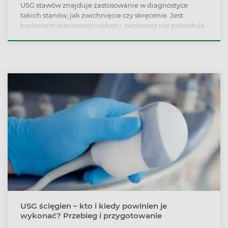
USG stawów znajduje zastosowanie w diagnostyce
takich stanów, jak zwichnięcie czy skręcenie. Jest
badaniem pierwszego wyboru, ponieważ nie powoduje
żadnych skutków ubocznych, dostarcza za to
dokładnych wyników. Pomaga określić charakter zmian
oraz ich rozległość. USG stawów jest również stosowane
do kontroli postępów leczenia oraz w trakcie
rekonwalescencji.
USG ścięgien – kto i kiedy powinien je
wykonać? Przebieg i przygotowanie