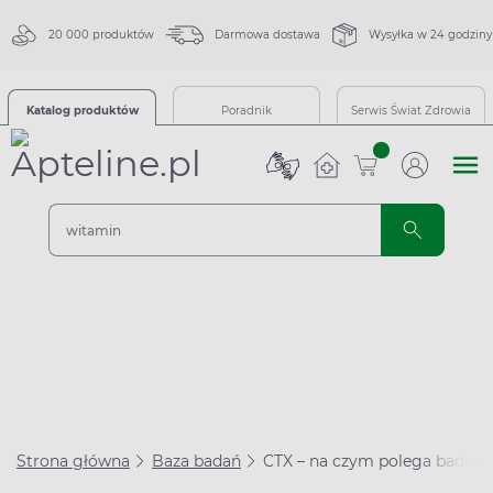
20 000 produktów
Darmowa dostawa
Wysyłka w 24 godziny
Katalog produktów
Poradnik
Serwis Świat Zdrowia
sztuk
Strona główna
Baza badań
CTX – na czym polega badani