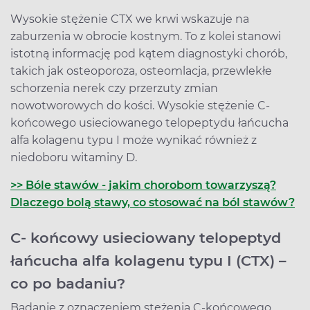
Wysokie stężenie CTX we krwi wskazuje na
zaburzenia w obrocie kostnym. To z kolei stanowi
istotną informację pod kątem diagnostyki chorób,
takich jak osteoporoza, osteomlacja, przewlekłe
schorzenia nerek czy przerzuty zmian
nowotworowych do kości. Wysokie stężenie C-
końcowego usieciowanego telopeptydu łańcucha
alfa kolagenu typu I może wynikać również z
niedoboru witaminy D.
>> Bóle stawów - jakim chorobom towarzyszą?
Dlaczego bolą stawy, co stosować na ból stawów?
C- końcowy usieciowany telopeptyd
łańcucha alfa kolagenu typu I (CTX) –
co po badaniu?
Badanie z oznaczeniem stężenia C-końcowego