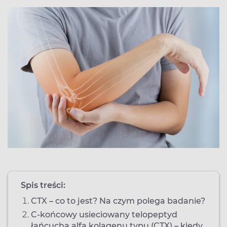
Spis treści:
CTX – co to jest? Na czym polega badanie?
C-końcowy usieciowany telopeptyd
łańcucha alfa kolagenu typu (CTX) – kiedy