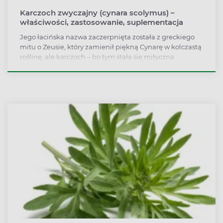
Karczoch zwyczajny (cynara scolymus) –
właściwości, zastosowanie, suplementacja
Jego łacińska nazwa zaczerpnięta została z greckiego
mitu o Zeusie, który zamienił piękną Cynarę w kolczastą
roślinę, ale karczoch – bo tym stała się mityczna
nieszczęśniczka – zachował częściowo jej boskie moce.
Rzeczywiście, karczoch jest rośliną niezwykłą. Wygląda
zjawiskowo, jeszcze lepiej smakuje, a dzięki zawartości
cynaryny usprawnia trawienie, pracę wątroby i reguluje
poziom cholesterolu we krwi. A jak przystało na dzieło
Zeusa – uważany jest też za wykwinty afrodyzjak.