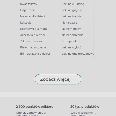
Kwas foliowy
Leki na cukrzycę
Odparzenia
Leki na grzybicę
Na katar dla dzieci
Leki na trądzik
Laktacja
Na tarczycę
Kosmetyki dla mam
Na hemoroidy
Akcesoria dla dzieci
Na nadciśnienie
Zdrowie dziecka
Szczepionki
Pielęgnacja dziecka
Leki na otyłość
Ból i gorączka u dzieci
Leki na dnę moczanową
Zobacz więcej
2 600 punktów odbioru
20 tys. produktów
Odbierz zamówienie w
Szeroki asortyment
wybranej aptece
produktów