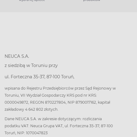
NEUCA S.A.
z siedzibą w Toruniu przy
ul. Forteczna 35-37, 87-100 Toruń,
wpisana do Rejestru Przedsiębiorców przez Sąd Rejonowy w
Toruniu, VII Wydział Gospodarczy KRS pod nr KRS:
0000049872, REGON 870227804, NIP 8790017162, kapitał
zakładowy 4 642 802 złotych.
Dane NEUCA S.A. w zakresie dotyczącym: rozliczania
podatku VAT: Neuca Grupa VAT, ul. Forteczna 35-37, 87-100
Toruń, NIP: 1070047823