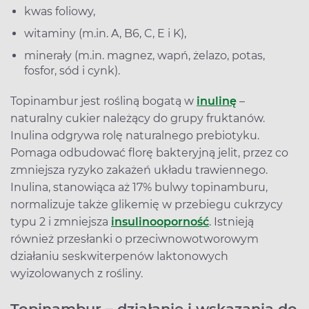
kwas foliowy,
witaminy (m.in. A, B6, C, E i K),
minerały (m.in. magnez, wapń, żelazo, potas,
fosfor, sód i cynk).
Topinambur jest rośliną bogatą w
inulinę
–
naturalny cukier należący do grupy fruktanów.
Inulina odgrywa rolę naturalnego prebiotyku.
Pomaga odbudować florę bakteryjną jelit, przez co
zmniejsza ryzyko zakażeń układu trawiennego.
Inulina, stanowiąca aż 17% bulwy topinamburu,
normalizuje także glikemię w przebiegu cukrzycy
typu 2 i zmniejsza
insulinooporność
. Istnieją
również przesłanki o przeciwnowotworowym
działaniu seskwiterpenów laktonowych
wyizolowanych z rośliny.
Topinambur – działanie i wskazania do