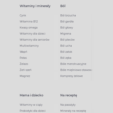
Witaminy i minerały
Ból
Cynk
Ból brzucha
Witamina B12
Ból gardła
Kwasy omega
Ból głowy
Witaminy dla dzieci
Migrena
Witaminy dla seniorów
Ból pleców
Multiwitaminy
Ból ucha
Wapń
Ból zatok
Potas
Ból zęba
Żelazo
Bóle menstruacyjne
Żeń-szeń
Bóle mięśniowo-stawowe
Magnez
Kompresy żelowe
Mama i dziecko
Na receptę
Witaminy w ciąży
Na pasożyty
Probiotyki dla dzieci
Minerały na receptę