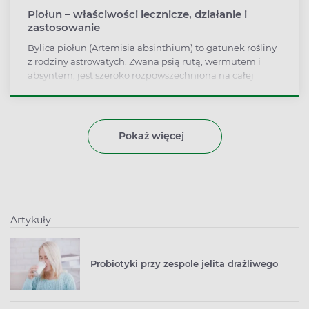
Piołun – właściwości lecznicze, działanie i
zastosowanie
Bylica piołun (Artemisia absinthium) to gatunek rośliny
z rodziny astrowatych. Zwana psią rutą, wermutem i
absyntem, jest szeroko rozpowszechniona na całej
półkuli północnej. W medycynie naturalnej
wykorzystuje się ją jako roślinę leczniczą, za co w
głównej mierze odpowiadają zawarte w niej olejki
eteryczne. Napar z piołunu pobudza funkcje
Pokaż więcej
wydzielnicze przewodu pokarmowego. Przy stosowaniu
zewnętrznym bylica piołun pomaga w zwalczaniu
pasożytów skóry (wszy i świerzbowców). Poznaj inne
właściwości lecznicze tej rośliny!
Artykuły
Probiotyki przy zespole jelita drażliwego