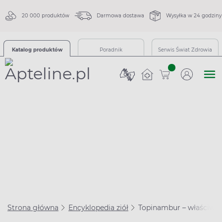
20 000 produktów
Darmowa dostawa
Wysyłka w 24 godziny
Katalog produktów
Poradnik
Serwis Świat Zdrowia
sztuk
Strona główna
Encyklopedia ziół
Topinambur – właściwośc