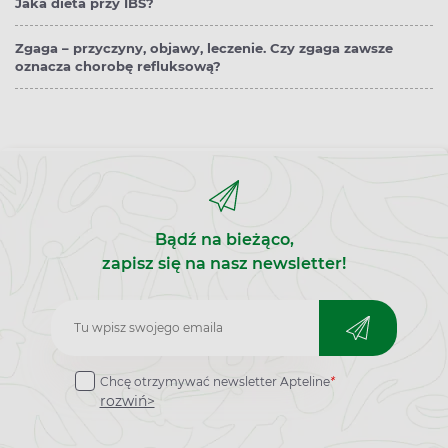
Jaka dieta przy IBS?
Zgaga – przyczyny, objawy, leczenie. Czy zgaga zawsze
oznacza chorobę refluksową?
Bądź na bieżąco,
zapisz się na nasz newsletter!
Zapisz
do
Chcę otrzymywać newsletter Apteline
*
newslettera
rozwiń>