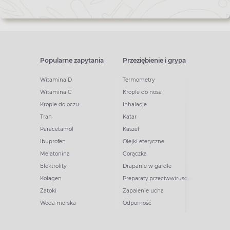
Popularne zapytania
Przeziębienie i grypa
Witamina D
Termometry
Witamina C
Krople do nosa
Krople do oczu
Inhalacje
Tran
Katar
Paracetamol
Kaszel
Ibuprofen
Olejki eteryczne
Melatonina
Gorączka
Elektrolity
Drapanie w gardle
Kolagen
Preparaty przeciwwirusowe
Zatoki
Zapalenie ucha
Woda morska
Odporność