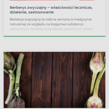
Berberys zwyczajny – właściwości lecznicze,
działanie, zastosowanie
Berberys zwyczajny to roślina ceniona w medycynie
naturalnej ze względu na bogactwo substancji
odżywczych. Zawiera dużą dawkę witaminy C, dzięki
czemu jest uważany za naturalny antyoksydant.
Poprawia też metabolizm i wspomaga regulację
gospodarki cukrowej w organizmie. Jakie jeszcze
właściwości ma berberys zwyczajny? Na co pomaga i jak
go stosować?