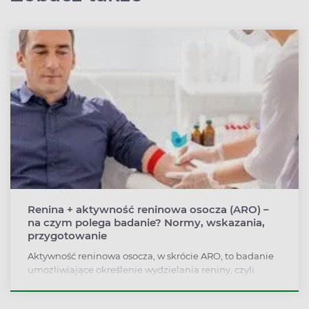
Renina + aktywność reninowa osocza (ARO) –
na czym polega badanie? Normy, wskazania,
przygotowanie
Aktywność reninowa osocza, w skrócie ARO, to badanie
umożliwiające określenie wydzielania reniny, czyli
enzymu produkowanego przez nerki – czy jest
wydzielana prawidłowo, a jeśli tak, to w jakich ilościach.