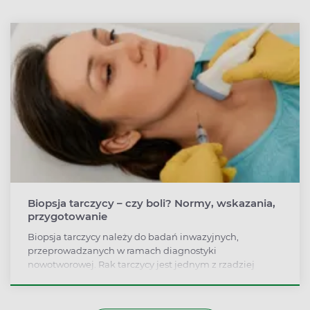
diagnostyce zakrzepicy żył głębokich oraz zatorowości
płucnej. Wzrost stężenia produktów degradacji
fibrynogenu/fibryn obserwuje się w stanach
przebiegających ze wzmożonym powstawaniem
zakrzepów i nasileniem procesów fibrynolizy.
Biopsja tarczycy – czy boli? Normy, wskazania,
przygotowanie
Biopsja tarczycy należy do badań inwazyjnych,
przeprowadzanych w ramach diagnostyki
nowotworowej. Rak tarczycy jest jednym z rzadziej
występujących nowotworów i może przez wiele lat
rozwijać się bezobjawowo. Z tego też powodu często jest
wykrywany na dość późnym etapie. Przeprowadzenie