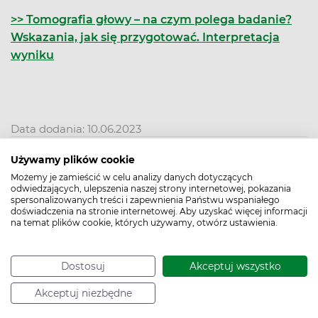
>> Tomografia głowy – na czym polega badanie?
Wskazania, jak się przygotować. Interpretacja
wyniku
Data dodania: 10.06.2023
Używamy plików cookie
Podziel się:
Możemy je zamieścić w celu analizy danych dotyczących
Poznaj naszego eksperta
odwiedzających, ulepszenia naszej strony internetowej, pokazania
spersonalizowanych treści i zapewnienia Państwu wspaniałego
doświadczenia na stronie internetowej. Aby uzyskać więcej informacji
na temat plików cookie, których używamy, otwórz ustawienia.
Dostosuj
Akceptuj wszystko
Akceptuj niezbędne