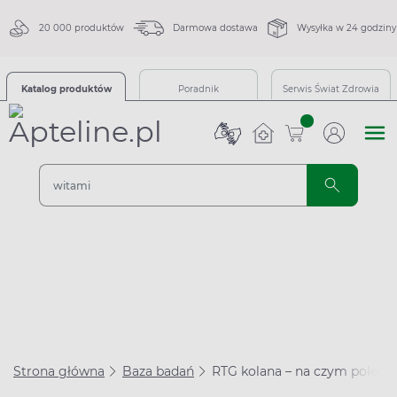
20 000 produktów
Darmowa dostawa
Wysyłka w 24 godziny
Katalog produktów
Poradnik
Serwis Świat Zdrowia
sztuk
Strona główna
Baza badań
RTG kolana – na czym polega 