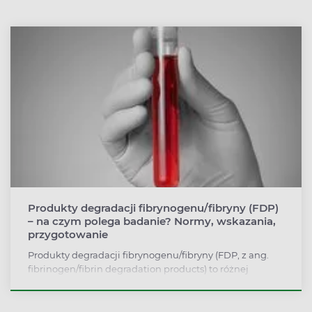
Test wykorzystuje się w diagnostyce nadciśnienia i
zaburzeń wydzielania aldosteronu. Jak przebiega
badanie aktywności reninowej osocza i jak się do niego
przygotować?
Produkty degradacji fibrynogenu/fibryny (FDP)
– na czym polega badanie? Normy, wskazania,
przygotowanie
Produkty degradacji fibrynogenu/fibryny (FDP, z ang.
fibrinogen/fibrin degradation products) to różnej
wielkości cząsteczki białkowe powstałe pod wpływem
działania plazminy na fibrynogen lub fibrynę. Badanie
FDP wykorzystywane jest przede wszystkim w