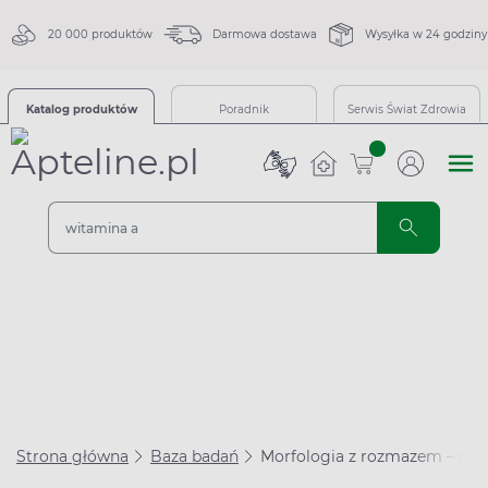
20 000 produktów
Darmowa dostawa
Wysyłka w 24 godziny
Katalog produktów
Poradnik
Serwis Świat Zdrowia
sztuk
Strona główna
Baza badań
Morfologia z rozmazem – na 