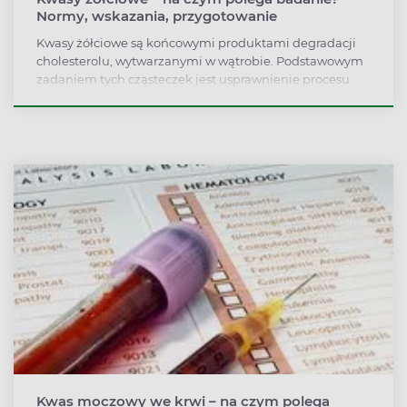
Normy, wskazania, przygotowanie
Kwasy żółciowe są końcowymi produktami degradacji
cholesterolu, wytwarzanymi w wątrobie. Podstawowym
zadaniem tych cząsteczek jest usprawnienie procesu
trawienia i wchłaniania tłuszczy. Są one również
odpowiedzialne za wchłanianie lipidów i szeregu
witamin rozpuszczalnych w tłuszczach. Podwyższone
stężenie cząsteczek jest obserwowane w przebiegu
wirusowego zapalenia wątroby i marskości gruczołu.
Niski poziom może być wynikiem upośledzenia
wchłaniania zwrotnego w przewodzie pokarmowym.
Kwas moczowy we krwi – na czym polega