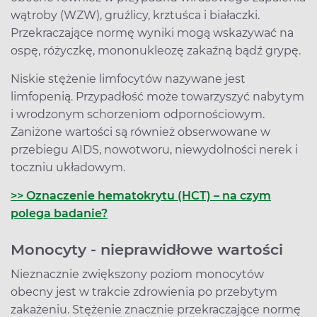
wątroby (WZW), gruźlicy, krztuśca i białaczki.
Przekraczające normę wyniki mogą wskazywać na
ospę, różyczkę, mononukleozę zakaźną bądź grypę.
Niskie stężenie limfocytów nazywane jest
limfopenią. Przypadłość może towarzyszyć nabytym
i wrodzonym schorzeniom odpornościowym.
Zaniżone wartości są również obserwowane w
przebiegu AIDS, nowotworu, niewydolności nerek i
toczniu układowym.
>> Oznaczenie hematokrytu (HCT) – na czym
polega badanie?
Monocyty - nieprawidłowe wartości
Nieznacznie zwiększony poziom monocytów
obecny jest w trakcie zdrowienia po przebytym
zakażeniu. Stężenie znacznie przekraczające normę