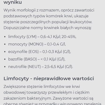
wyniku
Wynik morfologii z rozmazem, oprócz zawartości
podstawowych typów komórek krwi, ukazuje
stężenie poszczególnych populacji leukocytów.
Dopuszczalne normy krwinek białych wynoszą:
limfocyty (LYM) – 0,6-4,1 K/µl; 20-45%,
monocyty (MONO) – 0,1-0,4 G/l,
eozynofile (EOS) – 0,1-0,3 K/µl (G/l),
bazofile (BASO) – < 0,1 K/µl (G/l),
neutrofile (NEUT) – 2,5-6,5 K/µl (G/l).
Limfocyty - nieprawidłowe wartości
Zwiększone stężenie limfocytów we krwi
obwodowej towarzyszy przewlekłym i ciężkim
zakażeniom bakteryjnym. Zawyżone wartości są
obecne również w przypadku wirusowego zapalenia