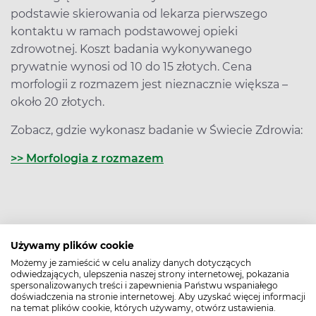
podstawie skierowania od lekarza pierwszego
kontaktu w ramach podstawowej opieki
zdrowotnej. Koszt badania wykonywanego
prywatnie wynosi od 10 do 15 złotych. Cena
morfologii z rozmazem jest nieznacznie większa –
około 20 złotych.
Zobacz, gdzie wykonasz badanie w Świecie Zdrowia:
>> Morfologia z rozmazem
Data dodania: 11.07.2023
Używamy plików cookie
Możemy je zamieścić w celu analizy danych dotyczących
Podziel się:
odwiedzających, ulepszenia naszej strony internetowej, pokazania
spersonalizowanych treści i zapewnienia Państwu wspaniałego
Poznaj naszego eksperta
doświadczenia na stronie internetowej. Aby uzyskać więcej informacji
na temat plików cookie, których używamy, otwórz ustawienia.