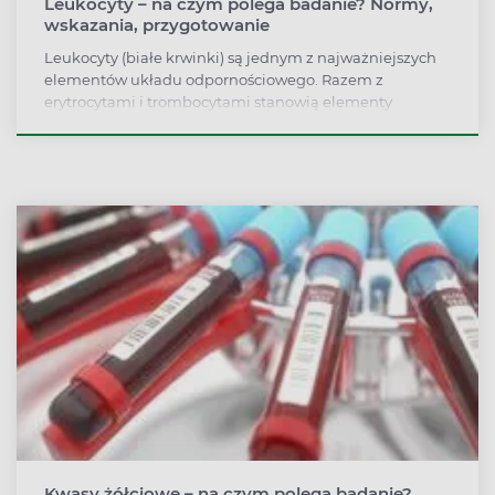
Leukocyty – na czym polega badanie? Normy,
wskazania, przygotowanie
Leukocyty (białe krwinki) są jednym z najważniejszych
elementów układu odpornościowego. Razem z
erytrocytami i trombocytami stanowią elementy
morfotyczne krwi, będące wyspecjalizowanymi
komórkami o ograniczonym metabolizmie. Zadaniem
białych krwinek jest ochrona przed zakażeniami i
chorobami nowotworowymi. Jako składnik układu
odpornościowego bronią one organizm przed
zakażeniem wirusowym, bakteryjnym i grzybiczym.
Zaburzone wartości białych krwinek mogą wskazywać
na infekcję, choroby autoimmunologiczne i schorzenia
wątroby.
Kwasy żółciowe – na czym polega badanie?