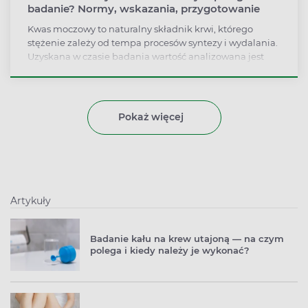
badanie? Normy, wskazania, przygotowanie
Kwas moczowy to naturalny składnik krwi, którego
stężenie zależy od tempa procesów syntezy i wydalania.
Uzyskana w czasie badania wartość analizowana jest
pod kątem równowagi między produkcją związku a
jego eliminacją. O jakich schorzeniach może świadczyć
zawyżony poziom kwasu moczowego we krwi?
Hiperurykemia jest często związana z wrodzonymi
Pokaż więcej
uwarunkowaniami genetycznymi, cukrzycą bądź
nadciśnieniem tętniczym. Zwiększony poziom
składnika może być również objawem dny moczanowej,
objawiającej się zapaleniem stawu podstawy palucha.
Choroba dotyka również stóp, kolan i barków.
Artykuły
Badanie kału na krew utajoną — na czym
polega i kiedy należy je wykonać?