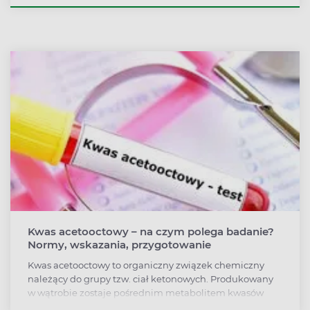
macicy. Kardiotokografia pozwala na wczesne wykrycie
sytuacji zagrożenia życia dziecka. KTG trwa około 30
minut, jednak w poszczególnych przypadkach może
zostać wydłużone do 60. Kiedy warto wykonać
kardiotokografię? Szczególnymi przypadkami są urazy
brzucha, cukrzyca i krwawienie z pochwy.
Kwas acetooctowy – na czym polega badanie?
Normy, wskazania, przygotowanie
Kwas acetooctowy to organiczny związek chemiczny
należący do grupy tzw. ciał ketonowych. Produkowany
w wątrobie zostaje pośrednim metabolitem kwasów
tłuszczowych. W organizmie człowieka odgrywa rolę