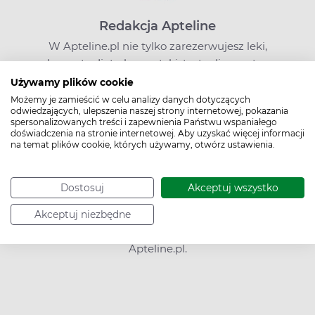
Redakcja Apteline
W Apteline.pl nie tylko zarezerwujesz leki,
suplementy diety, kosmetyki, testy diagnostyczne
i sprzęt medyczny, ale znajdziesz także bogatą
Używamy plików cookie
wiedzę o zdrowiu i profilaktyce chorób.
Możemy je zamieścić w celu analizy danych dotyczących
odwiedzających, ulepszenia naszej strony internetowej, pokazania
Edukujemy i zachęcamy do kompleksowego
spersonalizowanych treści i zapewnienia Państwu wspaniałego
dbania o zdrowie. Pamiętaj jednak, że nasze
doświadczenia na stronie internetowej. Aby uzyskać więcej informacji
na temat plików cookie, których używamy, otwórz ustawienia.
treści, choć pisane przez ekspertów, nie mogą
zastąpić wizyty u lekarza ani być podstawą do
podejmowania leczenia na własną rękę.
Dostosuj
Akceptuj wszystko
Jeśli zainteresował Cię nasz artykuł, masz pytania
lub sugestie,
napisz do nas
. O poradę w sprawie
Akceptuj niezbędne
leków możesz też zapytać farmaceutę na czacie
Apteline.pl.