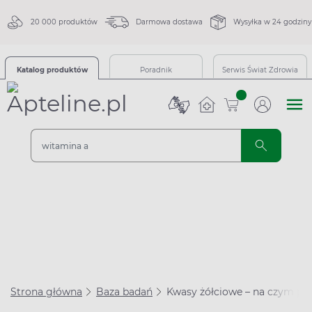
20 000 produktów
Darmowa dostawa
Wysyłka w 24 godziny
Katalog produktów
Poradnik
Serwis Świat Zdrowia
sztuk
Strona główna
Baza badań
Kwasy żółciowe – na czym po