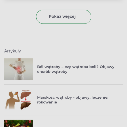
płatkach śniadaniowych, chlebie i wątrobie wołowej. W
organizmie człowieka kwas foliowy odpowiada za
prawidłowe funkcjonowanie układu sercowo-
Pokaż więcej
naczyniowego, krwiotwórczego i nerwowego.
Optymalna wartość tej witaminy bierze udział w
syntezie, naprawie i metylacji DNA. Ma ona również
znaczenie dla spermatogenezy i płodności.
Artykuły
Ból wątroby – czy wątroba boli? Objawy
chorób wątroby
Marskość wątroby - objawy, leczenie,
rokowanie