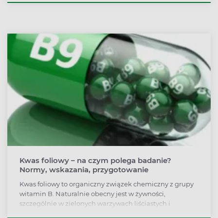
dodatkowego materiału genetycznego dla mózgu,
serca, mięśni bądź nerek. Kiedy warto zbadać poziom
kwasu acetooctowego? Wskazaniem do testu jest
podejrzenie kwasicy ketonowej. Wspomniane
zaburzenie może wystąpić w przebiegu cukrzycy, w
stanach zatrucia alkoholem, niedoczynności tarczycy,
stanach gorączkowych i podczas stosowania
restrykcyjnych diet.
Kwas foliowy – na czym polega badanie?
Normy, wskazania, przygotowanie
Kwas foliowy to organiczny związek chemiczny z grupy
witamin B. Naturalnie obecny jest w żywności,
szczególnie w zielonych warzywach liściastych i
owocach. Składnik ten można znaleźć również w jajach,