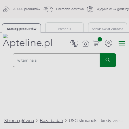
20 000 produktów
Darmowa dostawa
Wysyłka w 24 godziny
Katalog produktów
Poradnik
Serwis Świat Zdrowia
sztuk
Strona główna
Baza badań
USG ślinianek – kiedy wykona