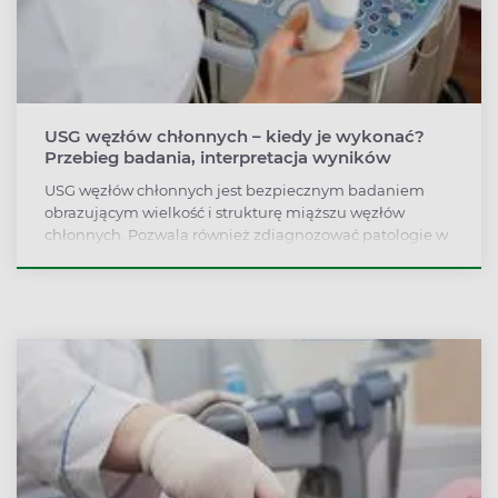
USG węzłów chłonnych – kiedy je wykonać?
Przebieg badania, interpretacja wyników
USG węzłów chłonnych jest bezpiecznym badaniem
obrazującym wielkość i strukturę miąższu węzłów
chłonnych. Pozwala również zdiagnozować patologie w
ich obrębie, tj. zmiany nowotworowe, torbiele, cysty czy
zmiany wywołane stanem zapalnym. Procedura jest
całkowicie bezbolesna, szybka i stosunkowo prosta do
przeprowadzenia.