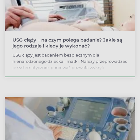
USG ciąży – na czym polega badanie? Jakie są
jego rodzaje i kiedy je wykonać?
USG ciąży jest badaniem bezpiecznym dla
nienarodzonego dziecka i matki. Należy przeprowadzać
je systematycznie, ponieważ pozwala wykryć
nieprawidłowości i poważne wady ciąży oraz
rozwijającego się płodu. USG ciąży jest podstawowym
badaniem prenatalnym, rekomendowanym przez
Polskie Towarzystwo Ginekologiczne, na które kobieta
ma obowiązek stawić się trzykrotnie w ciągu 9 miesięcy.