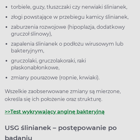
torbiele, guzy, tłuszczaki czy nerwiaki ślinianek,
złogi powstające w przebiegu kamicy ślinianek,
zaburzenia rozwojowe (hipoplazja, dodatkowy
gruczoł ślinowy),
zapalenia ślinianek o podłożu wirusowym lub
bakteryjnym,
gruczolaki, gruczolakoraki, raki
płaskonabłonkowe,
zmiany pourazowe (ropnie, krwiaki).
Wszelkie zaobserwowane zmiany są mierzone,
określa się ich położenie oraz strukturę.
>>Test wykrywający anginę bakteryjną
USG ślinianek – postępowanie po
badaniu