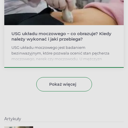
USG układu moczowego – co obrazuje? Kiedy
należy wykonać i jaki przebiega?
USG układu moczowego jest badaniem
bezinwazyjnym, które pozwala ocenić stan pęcherza
moczowego, nerek czy moczowodu. U mężczyzn
obrazuje kondycję gruczołu krokowego. Jest
wykonywane przy okazji badania ultrasonograficznego
całej jamy brzusznej u osób, które zgłaszają niepokojące
objawy, odczuwają dotkliwy ból lub mają
Pokaż więcej
nieprawidłowe wyniki moczu. Badanie jest z reguły
realizowane dwuetapowo, co pozwala na szczegółową
ocenę całego układu moczowego.
Artykuły