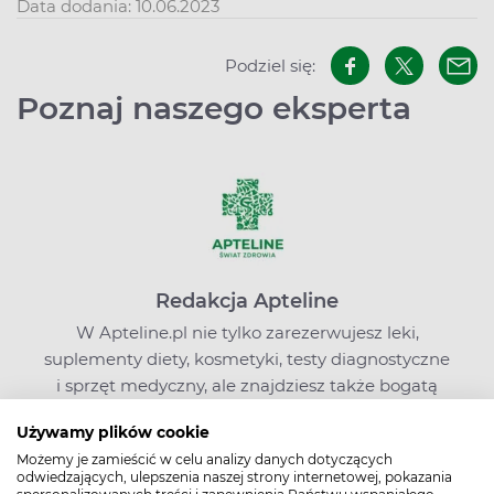
Data dodania: 10.06.2023
Podziel się:
Poznaj naszego eksperta
Redakcja Apteline
W Apteline.pl nie tylko zarezerwujesz leki,
suplementy diety, kosmetyki, testy diagnostyczne
i sprzęt medyczny, ale znajdziesz także bogatą
wiedzę o zdrowiu i profilaktyce chorób.
Używamy plików cookie
Edukujemy i zachęcamy do kompleksowego
Możemy je zamieścić w celu analizy danych dotyczących
dbania o zdrowie. Pamiętaj jednak, że nasze
odwiedzających, ulepszenia naszej strony internetowej, pokazania
treści, choć pisane przez ekspertów, nie mogą