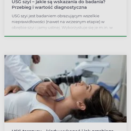
USG szyi – jakie są wskazania do badania?
Przebieg i wartość diagnostyczna
USG szyi jest badaniem obrazującym wszelkie
nieprawidłowości (nawet na wczesnym etapie) w
obrębie szyi i jamy ustnej. Wykorzystuje się je m.in. w
diagnostyce zaburzeń tarczycy, krtani czy ślinianek oraz
okolicznych węzłów chłonnych. Wskazaniem do
wykonania pomiarów ultrasonograficznych są zgłaszane
przez pacjenta dolegliwości bólowe lub podejrzenie
lekarza, że rozwija się stan chorobowy.