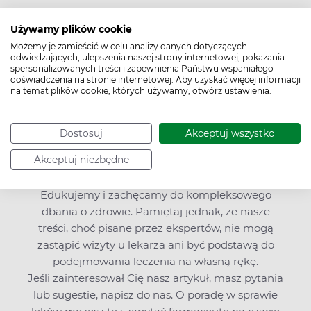
Używamy plików cookie
Możemy je zamieścić w celu analizy danych dotyczących
odwiedzających, ulepszenia naszej strony internetowej, pokazania
spersonalizowanych treści i zapewnienia Państwu wspaniałego
doświadczenia na stronie internetowej. Aby uzyskać więcej informacji
na temat plików cookie, których używamy, otwórz ustawienia.
Redakcja Apteline
W Apteline.pl nie tylko zarezerwujesz leki,
Dostosuj
Akceptuj wszystko
suplementy diety, kosmetyki, testy diagnostyczne
Akceptuj niezbędne
i sprzęt medyczny, ale znajdziesz także bogatą
wiedzę o zdrowiu i profilaktyce chorób.
Edukujemy i zachęcamy do kompleksowego
dbania o zdrowie. Pamiętaj jednak, że nasze
treści, choć pisane przez ekspertów, nie mogą
zastąpić wizyty u lekarza ani być podstawą do
podejmowania leczenia na własną rękę.
Jeśli zainteresował Cię nasz artykuł, masz pytania
lub sugestie,
napisz do nas
. O poradę w sprawie