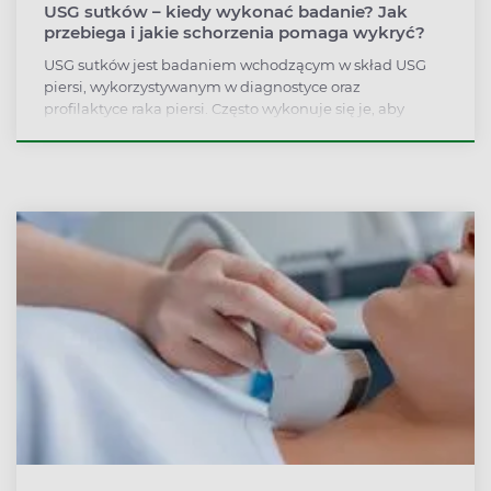
USG sutków – kiedy wykonać badanie? Jak
przebiega i jakie schorzenia pomaga wykryć?
USG sutków jest badaniem wchodzącym w skład USG
piersi, wykorzystywanym w diagnostyce oraz
profilaktyce raka piersi. Często wykonuje się je, aby
potwierdzić lub rozszerzyć diagnozę uzyskaną w
mammografii lub rezonansie magnetycznym. USG
sutków może być przeprowadzane również u mężczyzn,
zwłaszcza gdy są obciążeni genetycznie. Badanie jest
proste do przeprowadzenia i można je wielokrotnie
powtarzać.