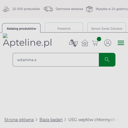
20 000 produktów
Darmowa dostawa
Wysyłka w 24 godziny
Katalog produktów
Poradnik
Serwis Świat Zdrowia
sztuk
Strona główna
Baza badań
USG węzłów chłonnych – kiedy