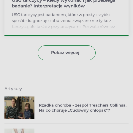
USG tarczycy – kiedy wykonać i jak przebiega
badanie? Interpretacja wyników
USG tarczycy jest badaniem, które w prosty i szybki
sposób diagnozuje zaburzenia związane nie tylko z
tarczycą, ale także z przytarczycami. Pozwala również
ocenić wielkość, kształt, rozmiar, położenie i strukturę
gruczołu. Jest proste i szybkie do przeprowadzenia, a
przy tym nie powoduje skutków ubocznych.
Pokaż więcej
Artykuły
Rzadka choroba - zespół Treachera Collinsa.
Na co choruje „Cudowny chłopak”?