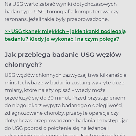
Na USG warto zabrać wyniki dotychczasowych
badań typu USG, tomografia komputerowa czy
rezonans, jeżeli takie były przeprowadzone.
>> USG tkanek miękkich – jakie tkanki podlegają
badaniu? Kiedy je wykonać i na czym polega?
Jak przebiega badanie USG węzłów
chłonnych?
USG węzłów chłonnych zazwyczaj trwa kilkanaście
minut, chyba że w badaniu zostaną wykryte duże
zmiany, które należy opisać – wtedy może
przedłużyć się do 30 minut. Przed przystąpieniem
do niego lekarz wypyta badanego o dolegliwości,
zdiagnozowane choroby, przebyte operacje czy
dotychczas przeprowadzone badania. Przystępując
do USG poprosi o położenie się na leżance i
odsłonięcie badanego obszaru. Następnie pokryje