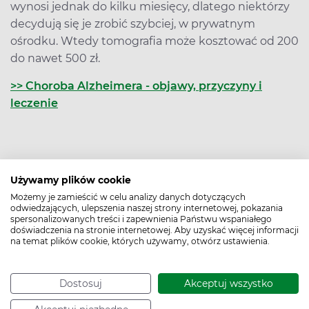
wynosi jednak do kilku miesięcy, dlatego niektórzy
decydują się je zrobić szybciej, w prywatnym
ośrodku. Wtedy tomografia może kosztować od 200
do nawet 500 zł.
>> Choroba Alzheimera - objawy, przyczyny i
leczenie
Data dodania: 10.06.2023
Używamy plików cookie
Możemy je zamieścić w celu analizy danych dotyczących
odwiedzających, ulepszenia naszej strony internetowej, pokazania
Podziel się:
spersonalizowanych treści i zapewnienia Państwu wspaniałego
doświadczenia na stronie internetowej. Aby uzyskać więcej informacji
Poznaj naszego eksperta
na temat plików cookie, których używamy, otwórz ustawienia.
Dostosuj
Akceptuj wszystko