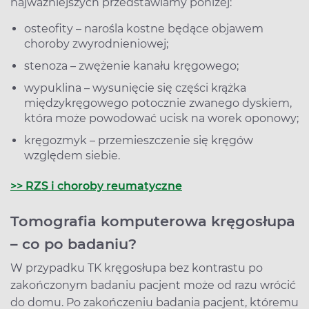
najważniejszych przedstawiamy poniżej:
osteofity – narośla kostne będące objawem
choroby zwyrodnieniowej;
stenoza – zwężenie kanału kręgowego;
wypuklina – wysunięcie się części krążka
międzykręgowego potocznie zwanego dyskiem,
która może powodować ucisk na worek oponowy;
kręgozmyk – przemieszczenie się kręgów
względem siebie.
>> RZS i choroby reumatyczne
Tomografia komputerowa kręgosłupa
– co po badaniu?
W przypadku TK kręgosłupa bez kontrastu po
zakończonym badaniu pacjent może od razu wrócić
do domu. Po zakończeniu badania pacjent, któremu