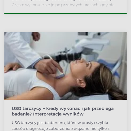
Często wykonuje się je po przebytych urazach, gdy nie
doszło do złamania kości. Pozwala ocenić skalę
powstałych uszkodzeń. Innym wskazaniem do jego
wykonania są dolegliwości bólowe i zmiany o
niepoznanym charakterze.
USG tarczycy – kiedy wykonać i jak przebiega
badanie? Interpretacja wyników
USG tarczycy jest badaniem, które w prosty i szybki
sposób diagnozuje zaburzenia związane nie tylko z