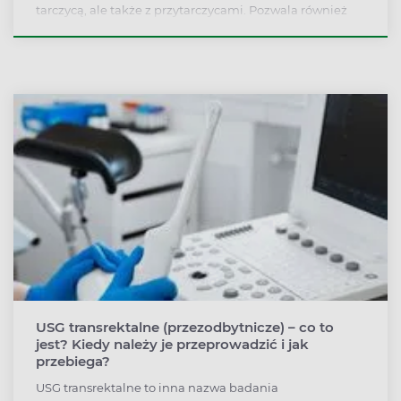
tarczycą, ale także z przytarczycami. Pozwala również
ocenić wielkość, kształt, rozmiar, położenie i strukturę
gruczołu. Jest proste i szybkie do przeprowadzenia, a
przy tym nie powoduje skutków ubocznych.
USG transrektalne (przezodbytnicze) – co to
jest? Kiedy należy je przeprowadzić i jak
przebiega?
USG transrektalne to inna nazwa badania