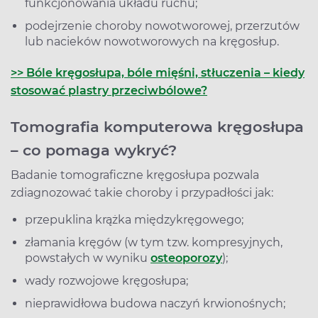
funkcjonowania układu ruchu;
podejrzenie choroby nowotworowej, przerzutów
lub nacieków nowotworowych na kręgosłup.
>> Bóle kręgosłupa, bóle mięśni, stłuczenia – kiedy
stosować plastry przeciwbólowe?
Tomografia komputerowa kręgosłupa
– co pomaga wykryć?
Badanie tomograficzne kręgosłupa pozwala
zdiagnozować takie choroby i przypadłości jak:
przepuklina krążka międzykręgowego;
złamania kręgów (w tym tzw. kompresyjnych,
powstałych w wyniku
osteoporozy
);
wady rozwojowe kręgosłupa;
nieprawidłowa budowa naczyń krwionośnych;