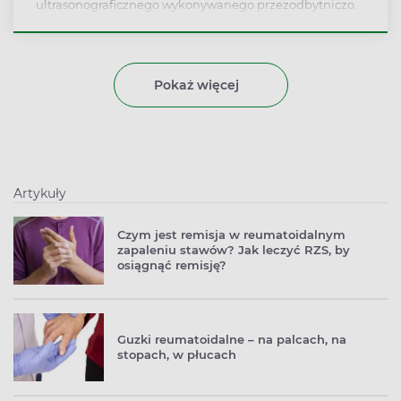
ultrasonograficznego wykonywanego przezodbytniczo.
Mimo że może powodować pewne opory i dyskomfort
psychiczny u badanego, jest bardzo ważnym
elementem diagnostycznym schorzeń odbytu,
miednicy, a u mężczyzn również gruczołu krokowego.
Pokaż więcej
Należy podkreślić, że jest zupełnie bezbolesne i nie
powoduje żadnych skutków obocznych.
Artykuły
Czym jest remisja w reumatoidalnym
zapaleniu stawów? Jak leczyć RZS, by
osiągnąć remisję?
Guzki reumatoidalne – na palcach, na
stopach, w płucach