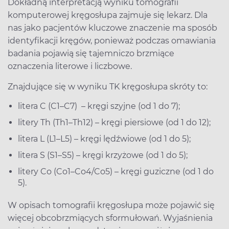
Dokładną interpretacją wyniku tomografii
komputerowej kręgosłupa zajmuje się lekarz. Dla
nas jako pacjentów kluczowe znaczenie ma sposób
identyfikacji kręgów, ponieważ podczas omawiania
badania pojawią się tajemniczo brzmiące
oznaczenia literowe i liczbowe.
Znajdujące się w wyniku TK kręgosłupa skróty to:
litera C (C1–C7) – kręgi szyjne (od 1 do 7);
litery Th (Th1–Th12) – kręgi piersiowe (od 1 do 12);
litera L (L1–L5) – kręgi lędźwiowe (od 1 do 5);
litera S (S1–S5) – kręgi krzyżowe (od 1 do 5);
litery Co (Co1–Co4/Co5) – kręgi guziczne (od 1 do
5).
W opisach tomografii kręgosłupa może pojawić się
więcej obcobrzmiących sformułowań. Wyjaśnienia