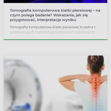
Tomografia komputerowa klatki piersiowej – na
czym polega badanie? Wskazania, jak się
przygotować, interpretacja wyniku
Tomografia komputerowa klatki piersiowej to jedna z
podstawowych metod diagnostycznych zaliczana do
badań obrazowych. Jest dokładniejsza niż rentgen (RTG)
czy ultrasonografia (USG), a jednocześnie szybsza i
tańsza niż rezonans magnetyczny. Kiedy robi się
tomografię klatki piersiowej? Jak interpretować wynik
badania?