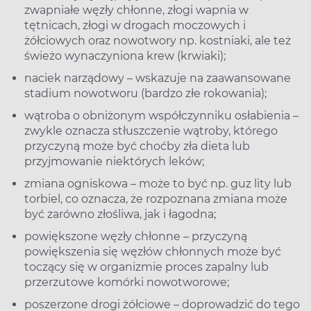
zwapniałe węzły chłonne, złogi wapnia w
tętnicach, złogi w drogach moczowych i
żółciowych oraz nowotwory np. kostniaki, ale też
świeżo wynaczyniona krew (krwiaki);
naciek narządowy – wskazuje na zaawansowane
stadium nowotworu (bardzo złe rokowania);
wątroba o obniżonym współczynniku osłabienia –
zwykle oznacza stłuszczenie wątroby, którego
przyczyną może być choćby zła dieta lub
przyjmowanie niektórych leków;
zmiana ogniskowa – może to być np. guz lity lub
torbiel, co oznacza, że rozpoznana zmiana może
być zarówno złośliwa, jak i łagodna;
powiększone węzły chłonne – przyczyną
powiększenia się węzłów chłonnych może być
toczący się w organizmie proces zapalny lub
przerzutowe komórki nowotworowe;
poszerzone drogi żółciowe – doprowadzić do tego