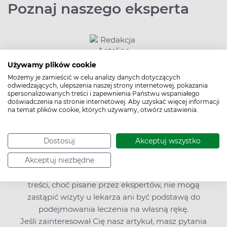
Poznaj naszego eksperta
Używamy plików cookie
Możemy je zamieścić w celu analizy danych dotyczących
odwiedzających, ulepszenia naszej strony internetowej, pokazania
spersonalizowanych treści i zapewnienia Państwu wspaniałego
Redakcja Apteline
doświadczenia na stronie internetowej. Aby uzyskać więcej informacji
na temat plików cookie, których używamy, otwórz ustawienia.
W Apteline.pl nie tylko zarezerwujesz leki,
suplementy diety, kosmetyki, testy diagnostyczne
i sprzęt medyczny, ale znajdziesz także bogatą
Dostosuj
Akceptuj wszystko
wiedzę o zdrowiu i profilaktyce chorób.
Edukujemy i zachęcamy do kompleksowego
Akceptuj niezbędne
dbania o zdrowie. Pamiętaj jednak, że nasze
treści, choć pisane przez ekspertów, nie mogą
zastąpić wizyty u lekarza ani być podstawą do
podejmowania leczenia na własną rękę.
Jeśli zainteresował Cię nasz artykuł, masz pytania