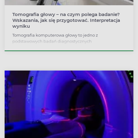
Tomografia głowy – na czym polega badanie?
Wskazania, jak się przygotować. Interpretacja
wyniku
Tomografia komputerowa głowy to jedno z
podstawowych badań diagnostycznych
wykorzystujących promieniowanie rentgenowskie,
umożliwiające precyzyjne obrazowanie struktur
wewnątrzczaszkowych. Znajduje zastosowanie w
diagnostyce przede wszystkim chorób ośrodkowego
układu nerwowego, ale też schorzeń twarzoczaszki i
zatok przynosowych. Jakie są dokładne wskazania do
wykonania tomografii komputerowej głowy i jak
interpretować wynik badania?