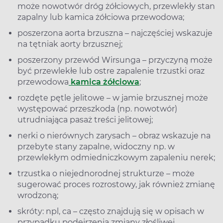
może nowotwór dróg żółciowych, przewlekły stan
zapalny lub kamica żółciowa przewodowa;
poszerzona aorta brzuszna – najczęściej wskazuje
na tętniak aorty brzusznej;
poszerzony przewód Wirsunga – przyczyną może
być przewlekłe lub ostre zapalenie trzustki oraz
przewodowa
kamica żółciowa
;
rozdęte pętle jelitowe – w jamie brzusznej może
występować przeszkoda (np. nowotwór)
utrudniająca pasaż treści jelitowej;
nerki o nierównych zarysach – obraz wskazuje na
przebyte stany zapalne, widoczny np. w
przewlekłym odmiedniczkowym zapaleniu nerek;
trzustka o niejednorodnej strukturze – może
sugerować proces rozrostowy, jak również zmianę
wrodzoną;
skróty: npl, ca – często znajdują się w opisach w
przypadku podejrzenia zmiany złośliwej.