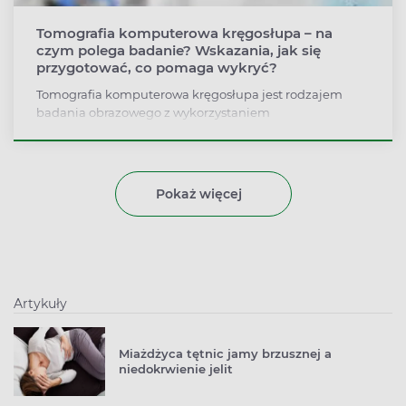
Tomografia komputerowa kręgosłupa – na
czym polega badanie? Wskazania, jak się
przygotować, co pomaga wykryć?
Tomografia komputerowa kręgosłupa jest rodzajem
badania obrazowego z wykorzystaniem
promieniowania X, czyli promieniowania
rentgenowskiego. Wskazaniem do jego wykonania jest
przede wszystkim nawracający lub przewlekły silny ból
kręgosłupa, którego źródło nie zostało znalezione w
Pokaż więcej
innych badaniach, np. prześwietleniu rentgenowskim.
Kiedy jeszcze wykonuje się TK kręgosłupa i jakie
dolegliwości pozwala zdiagnozować?
Artykuły
Miażdżyca tętnic jamy brzusznej a
niedokrwienie jelit