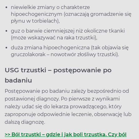
niewielkie zmiany o charakterze
hipoechogenicznym (oznaczają gromadzenie się
płynu w torbielach),
guz o barwie ciemniejszej niż okoliczne tkanki
(może wskazywać na raka trzustki),
duża zmiana hipoechogeniczna (tak objawia się
gruczolakorak – nowotwór złośliwy trzustki).
USG trzustki – postępowanie po
badaniu
Postępowanie po badaniu zależy bezpośrednio od
postawionej diagnozy. Po pierwsze z wynikami
należy udać się do lekarza prowadzącego, który
zaproponuje odpowiednie leczenie, obserwację lub
dalszą diagnozę.
>> Ból trzustki – gdzie i jak boli trzustka. Czy ból