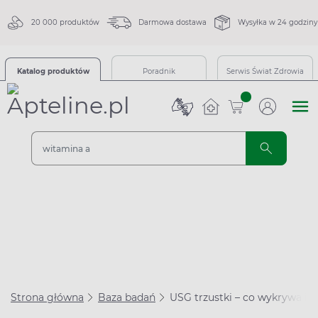
20 000 produktów
Darmowa dostawa
Wysyłka w 24 godziny
Katalog produktów
Poradnik
Serwis Świat Zdrowia
sztuk
Strona główna
Baza badań
USG trzustki – co wykrywa i 