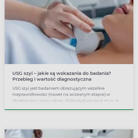
powtarzać.
USG szyi – jakie są wskazania do badania?
Przebieg i wartość diagnostyczna
USG szyi jest badaniem obrazującym wszelkie
nieprawidłowości (nawet na wczesnym etapie) w
obrębie szyi i jamy ustnej. Wykorzystuje się je m.in. w
diagnostyce zaburzeń tarczycy, krtani czy ślinianek oraz
okolicznych węzłów chłonnych. Wskazaniem do
wykonania pomiarów ultrasonograficznych są zgłaszane
przez pacjenta dolegliwości bólowe lub podejrzenie
lekarza, że rozwija się stan chorobowy.