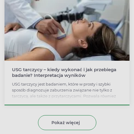
USG tarczycy – kiedy wykonać i jak przebiega
badanie? Interpretacja wyników
USG tarczycy jest badaniem, które w prosty i szybki
sposób diagnozuje zaburzenia związane nie tylko z
tarczycą, ale także z przytarczycami. Pozwala również
ocenić wielkość, kształt, rozmiar, położenie i strukturę
gruczołu. Jest proste i szybkie do przeprowadzenia, a
przy tym nie powoduje skutków ubocznych.
Pokaż więcej