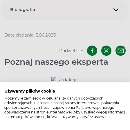
Bibliografia
Data dodania: 5.06.2023
Podziel się:
Poznaj naszego eksperta
Używamy plików cookie
Możemy je zamieścić w celu analizy danych dotyczących
odwiedzających, ulepszenia naszej strony internetowej, pokazania
spersonalizowanych treści i zapewnienia Państwu wspaniałego
Redakcja Apteline
doświadczenia na stronie internetowej. Aby uzyskać więcej informacji
na temat plików cookie, których używamy, otwórz ustawienia.
W Apteline.pl nie tylko zarezerwujesz leki,
suplementy diety, kosmetyki, testy diagnostyczne