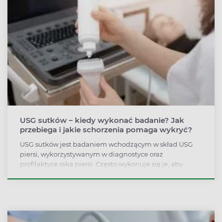
USG sutków – kiedy wykonać badanie? Jak
przebiega i jakie schorzenia pomaga wykryć?
USG sutków jest badaniem wchodzącym w skład USG
piersi, wykorzystywanym w diagnostyce oraz
profilaktyce raka piersi. Często wykonuje się je, aby
potwierdzić lub rozszerzyć diagnozę uzyskaną w
mammografii lub rezonansie magnetycznym. USG
sutków może być przeprowadzane również u mężczyzn,
zwłaszcza gdy są obciążeni genetycznie. Badanie jest
proste do przeprowadzenia i można je wielokrotnie