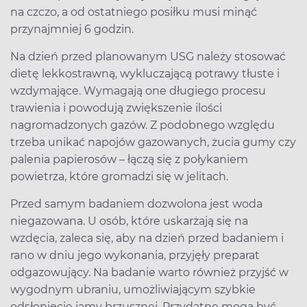
na czczo, a od ostatniego posiłku musi minąć
przynajmniej 6 godzin.
Na dzień przed planowanym USG należy stosować
dietę lekkostrawną, wykluczającą potrawy tłuste i
wzdymające. Wymagają one długiego procesu
trawienia i powodują zwiększenie ilości
nagromadzonych gazów. Z podobnego względu
trzeba unikać napojów gazowanych, żucia gumy czy
palenia papierosów – łączą się z połykaniem
powietrza, które gromadzi się w jelitach.
Przed samym badaniem dozwolona jest woda
niegazowana. U osób, które uskarżają się na
wzdęcia, zaleca się, aby na dzień przed badaniem i
rano w dniu jego wykonania, przyjęły preparat
odgazowujący. Na badanie warto również przyjść w
wygodnym ubraniu, umożliwiającym szybkie
odsłonięcie jamy brzusznej. Przydatne mogą być