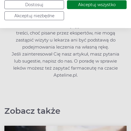
i sprzęt medyczny, ale znajdziesz także bogatą
Dostosuj
Akceptuj wszystko
wiedzę o zdrowiu i profilaktyce chorób.
Akceptuj niezbędne
Edukujemy i zachęcamy do kompleksowego
dbania o zdrowie. Pamiętaj jednak, że nasze
treści, choć pisane przez ekspertów, nie mogą
zastąpić wizyty u lekarza ani być podstawą do
podejmowania leczenia na własną rękę.
Jeśli zainteresował Cię nasz artykuł, masz pytania
lub sugestie,
napisz do nas
. O poradę w sprawie
leków możesz też zapytać farmaceutę na czacie
Apteline.pl.
Zobacz także