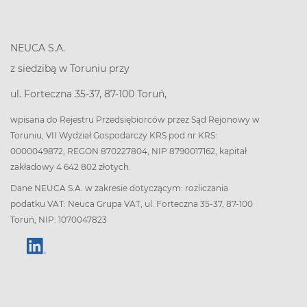
NEUCA S.A.
z siedzibą w Toruniu przy
ul. Forteczna 35-37, 87-100 Toruń,
wpisana do Rejestru Przedsiębiorców przez Sąd Rejonowy w
Toruniu, VII Wydział Gospodarczy KRS pod nr KRS:
0000049872, REGON 870227804, NIP 8790017162, kapitał
zakładowy 4 642 802 złotych.
Dane NEUCA S.A. w zakresie dotyczącym: rozliczania
podatku VAT: Neuca Grupa VAT, ul. Forteczna 35-37, 87-100
Toruń, NIP: 1070047823