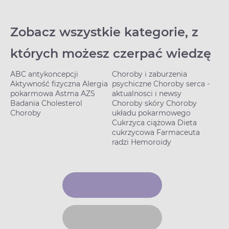
Zobacz wszystkie kategorie, z
których możesz czerpać wiedzę
ABC antykoncepcji
Choroby i zaburzenia
Imm
Aktywność fizyczna
Alergia
psychiczne
Choroby serca -
int
pokarmowa
Astma
AZS
aktualnosci i newsy
Odż
Badania
Cholesterol
Choroby skóry
Choroby
Pow
Choroby
układu pokarmowego
Sam
Cukrzyca ciążowa
Dieta
cukrzycowa
Farmaceuta
radzi
Hemoroidy