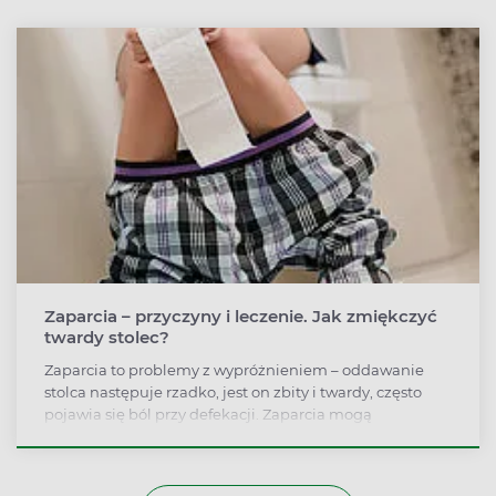
Zaparcia – przyczyny i leczenie. Jak zmiękczyć
twardy stolec?
Zaparcia to problemy z wypróżnieniem – oddawanie
stolca następuje rzadko, jest on zbity i twardy, często
pojawia się ból przy defekacji. Zaparcia mogą
występować przewlekle, co zazwyczaj oznacza, że ich
przyczyną są zaburzenia czynnościowe. Leczenie
przewlekłych zaparć polega przede wszystkim na