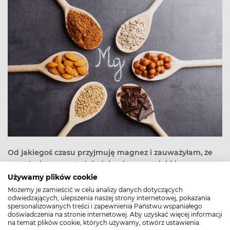
Od jakiegoś czasu przyjmuję magnez i zauważyłam, że
po zażyciu na pusty żołądek odczuwam lekki
dyskomfort. Czy magnez może podrażniać żołądek?
Używamy plików cookie
Zastanawiam się też, jaki preparat wybrać, jeśli mam
Możemy je zamieścić w celu analizy danych dotyczących
wrażliwy układ pokarmowy. Czy forma magnezu ma tu
odwiedzających, ulepszenia naszej strony internetowej, pokazania
spersonalizowanych treści i zapewnienia Państwu wspaniałego
znaczenie?
doświadczenia na stronie internetowej. Aby uzyskać więcej informacji
na temat plików cookie, których używamy, otwórz ustawienia.