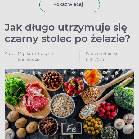
modyfikacji diety oraz wprowadzeniu aktywności
Pokaż więcej
fizycznej. Problem zaparć dotyczy około 30 proc.
populacji, częściej dotyczy kobiet. Bardzo często
zaparcia pojawiają się w ciąży.
Jak długo utrzymuje się
czarny stolec po żelazie?
Autor:
Mgr farm. Lucyna
Data publikacji:
6.10.2025
Koralewska