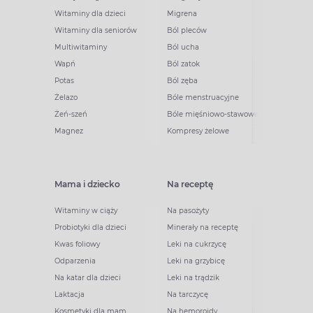
Witaminy dla dzieci
Migrena
Witaminy dla seniorów
Ból pleców
Multiwitaminy
Ból ucha
Wapń
Ból zatok
Potas
Ból zęba
Żelazo
Bóle menstruacyjne
Żeń-szeń
Bóle mięśniowo-stawowe
Magnez
Kompresy żelowe
Mama i dziecko
Na receptę
Witaminy w ciąży
Na pasożyty
Probiotyki dla dzieci
Minerały na receptę
Kwas foliowy
Leki na cukrzycę
Odparzenia
Leki na grzybicę
Na katar dla dzieci
Leki na trądzik
Laktacja
Na tarczycę
Kosmetyki dla mam
Na hemoroidy