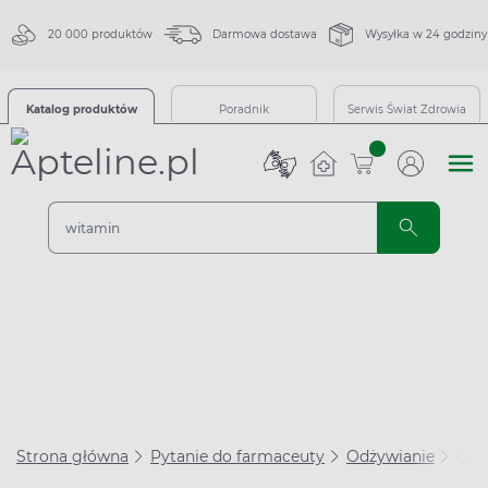
20 000 produktów
Darmowa dostawa
Wysyłka w 24 godziny
Katalog produktów
Poradnik
Serwis Świat Zdrowia
sztuk
Strona główna
Pytanie do farmaceuty
Odżywianie
Czy