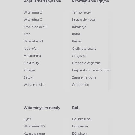
Popularne zapytania
Przeziębienie i grypa
Witamina D
Termometry
Witamina C
Krople do nosa
Krople do oczu
Inhalacje
Tran
Katar
Paracetamol
Kaszel
Ibuprofen
Olejki eteryczne
Melatonina
Gorączka
Elektrolity
Drapanie w gardle
Kolagen
Preparaty przeciwwirusowe
Zatoki
Zapalenie ucha
Woda morska
Odporność
Witaminy i minerały
Ból
Cynk
Ból brzucha
Witamina B12
Ból gardła
Kwasy omega
Ból głowy