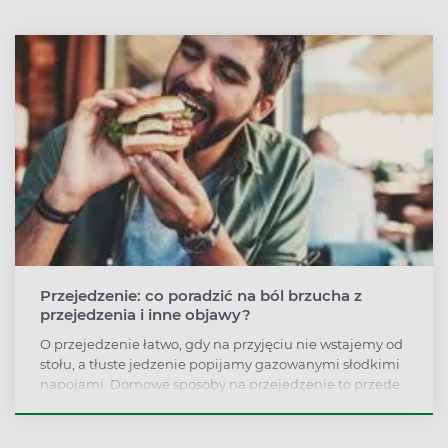
Przejedzenie: co poradzić na ból brzucha z
przejedzenia i inne objawy?
O przejedzenie łatwo, gdy na przyjęciu nie wstajemy od
stołu, a tłuste jedzenie popijamy gazowanymi słodkimi
napojami. Domowe sposoby na przejedzenie to przede
wszystkim lekki spacer, który przyspiesza trawienie.
Można stosować także zioła i tabletki.