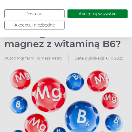
Czytaj więcej
Dostosuj
Akceptuj wszystko
Akceptuj niezbędne
Jak długo można brać
magnez z witaminą B6?
Autor:
Mgr farm. Tomasz Patro
Data publikacji: 6.10.2025