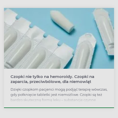
Czopki nie tylko na hemoroidy. Czopki na
zaparcia, przeciwbólowe, dla niemowląt
Dzięki czopkom pacjenci mogą podjąć terapię wówczas,
gdy połknięcie tabletki jest niemożliwe. Czopki są też
bardzo skuteczną formą leku – substancje czynne
podawane doodbytniczo mogą działać tak szybko jak
podczas wlewów dożylnych.