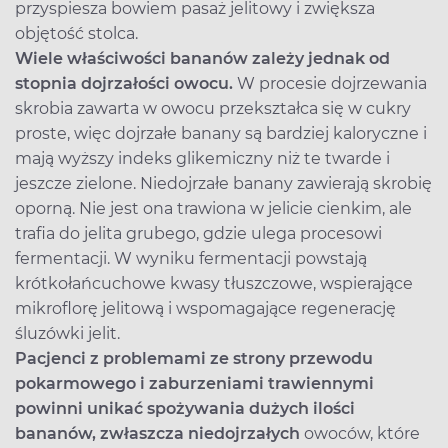
przyspiesza bowiem pasaż jelitowy i zwiększa
objętość stolca.
Wiele właściwości bananów zależy jednak od
stopnia dojrzałości owocu.
W procesie dojrzewania
skrobia zawarta w owocu przekształca się w cukry
proste, więc dojrzałe banany są bardziej kaloryczne i
mają wyższy indeks glikemiczny niż te twarde i
jeszcze zielone. Niedojrzałe banany zawierają skrobię
oporną. Nie jest ona trawiona w jelicie cienkim, ale
trafia do jelita grubego, gdzie ulega procesowi
fermentacji. W wyniku fermentacji powstają
krótkołańcuchowe kwasy tłuszczowe, wspierające
mikroflorę jelitową i wspomagające regenerację
śluzówki jelit.
Pacjenci z problemami ze strony przewodu
pokarmowego i zaburzeniami trawiennymi
powinni unikać spożywania dużych ilości
bananów, zwłaszcza niedojrzałych
owoców, które