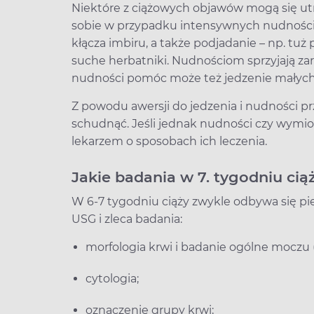
Niektóre z ciążowych objawów mogą się ut
sobie w przypadku intensywnych nudności
kłącza imbiru, a także podjadanie – np. tu
suche herbatniki. Nudnościom sprzyjają zar
nudności pomóc może też jedzenie małych il
Z powodu awersji do jedzenia i nudności 
schudnąć. Jeśli jednak nudności czy wymio
lekarzem o sposobach ich leczenia.
Jakie badania w 7. tygodniu cią
W 6-7 tygodniu ciąży zwykle odbywa się pi
USG i zleca badania:
morfologia krwi i badanie ogólne moczu
cytologia;
oznaczenie grupy krwi;