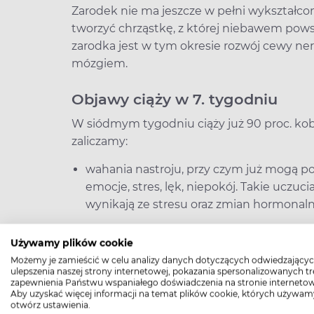
Zarodek nie ma jeszcze w pełni wykształcon
tworzyć chrząstkę, z której niebawem pow
zarodka jest w tym okresie rozwój cewy ne
mózgiem.
Objawy ciąży w 7. tygodniu
W siódmym tygodniu ciąży już 90 proc. kob
zaliczamy:
wahania nastroju, przy czym już mogą po
emocje, stres, lęk, niepokój. Takie uczuc
wynikają ze stresu oraz zmian hormonal
wyostrzony węch – zapachy do tej pory
Używamy plików cookie
Możemy je zamieścić w celu analizy danych dotyczących odwiedzającyc
awersja do jedzenia lub zachcianki żywie
ulepszenia naszej strony internetowej, pokazania spersonalizowanych tre
zapewnienia Państwu wspaniałego doświadczenia na stronie internetow
poszczególnych typów potraw, np. tłust
Aby uzyskać więcej informacji na temat plików cookie, których używam
otwórz ustawienia.