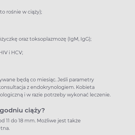
o rośnie w ciąży);
óżyczkę oraz toksoplazmozę (IgM, IgG);
HIV i HCV;
wane będą co miesiąc. Jeśli parametry
konsultacja z endokrynologiem. Kobieta
logiczną i w razie potrzeby wykonać leczenie.
godniu ciąży?
d 11 do 18 mm. Możliwe jest także
ętna.