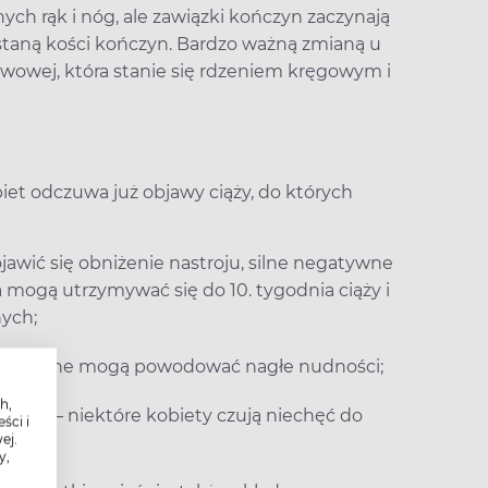
ych rąk i nóg, ale zawiązki kończyn zaczynają
staną kości kończyn. Bardzo ważną zmianą u
rwowej, która stanie się rdzeniem kręgowym i
iet odczuwa już objawy ciąży, do których
jawić się obniżenie nastroju, silne negatywne
ia mogą utrzymywać się do 10. tygodnia ciąży i
nych;
 neutralne mogą powodować nagłe nudności;
h,
niowe – niektóre kobiety czują niechęć do
ści i
ej.
ych;
y,