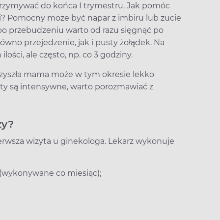
rzymywać do końca I trymestru. Jak pomóc
? Pomocny może być napar z imbiru lub żucie
ż po przebudzeniu warto od razu sięgnąć po
ówno przejedzenie, jak i pusty żołądek. Na
ości, ale często, np. co 3 godziny.
przyszła mama może w tym okresie lekko
ty są intensywne, warto porozmawiać z
ży?
erwsza wizyta u ginekologa. Lekarz wykonuje
 (wykonywane co miesiąc);