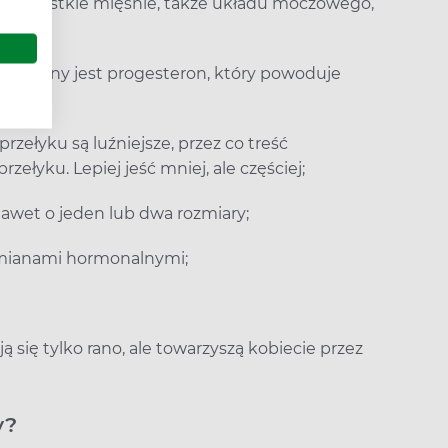
ia wszystkie mięśnie, także układu moczowego,
oalety;
iedzialny jest progesteron, który powoduje
rzełyku są luźniejsze, przez co treść
ełyku. Lepiej jeść mniej, ale częściej;
 nawet o jeden lub dwa rozmiary;
zmianami hormonalnymi;
ą się tylko rano, ale towarzyszą kobiecie przez
y?