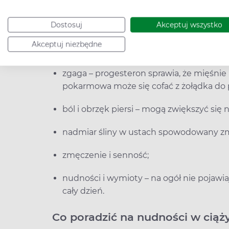
parcie na pęcherz – progesteron rozluźn
stąd potrzeba częstszego korzystania z t
Dostosuj
Akceptuj wszystko
zaparcia, wzdęcia – za nie również odpow
Akceptuj niezbędne
spowolnienie trawienia;
zgaga – progesteron sprawia, że mięśnie p
pokarmowa może się cofać z żołądka do prz
ból i obrzęk piersi – mogą zwiększyć się
nadmiar śliny w ustach spowodowany 
zmęczenie i senność;
nudności i wymioty – na ogół nie pojawiaj
cały dzień.
Co poradzić na nudności w ciąż