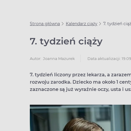
Strona główna
Kalendarz ciąży
7. tydzień cią
7. tydzień ciąży
Data aktualizacji: 19.0
Autor:
Joanna Mazurek
7. tydzień liczony przez lekarza, a zaraze
rozwoju zarodka. Dziecko ma około 1 cent
zaznaczone są już wyraźnie oczy, usta i u