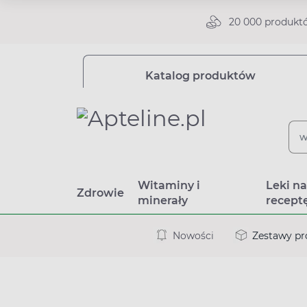
20 000 produkt
Katalog produktów
Witaminy i
Leki n
Zdrowie
minerały
recept
Nowości
Zestawy p