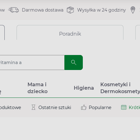
ów
Darmowa dostawa
Wysyłka w 24 godziny
Poradnik
a
Mama i
Kosmetyki i
Higiena
ę
dziecko
Dermokosmety
roduktowe
Ostatnie sztuki
Popularne
Krótk