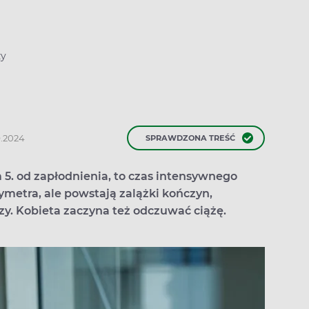
ży
9.2024
SPRAWDZONA TREŚĆ
m 5. od zapłodnienia, to czas intensywnego
ymetra, ale powstają zalążki kończyn,
szy. Kobieta zaczyna też odczuwać ciążę.