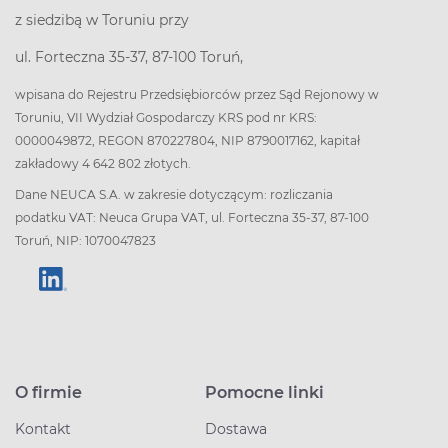
z siedzibą w Toruniu przy
ul. Forteczna 35-37, 87-100 Toruń,
wpisana do Rejestru Przedsiębiorców przez Sąd Rejonowy w
Toruniu, VII Wydział Gospodarczy KRS pod nr KRS:
0000049872, REGON 870227804, NIP 8790017162, kapitał
zakładowy 4 642 802 złotych.
Dane NEUCA S.A. w zakresie dotyczącym: rozliczania
podatku VAT: Neuca Grupa VAT, ul. Forteczna 35-37, 87-100
Toruń, NIP: 1070047823
O firmie
Pomocne linki
Kontakt
Dostawa