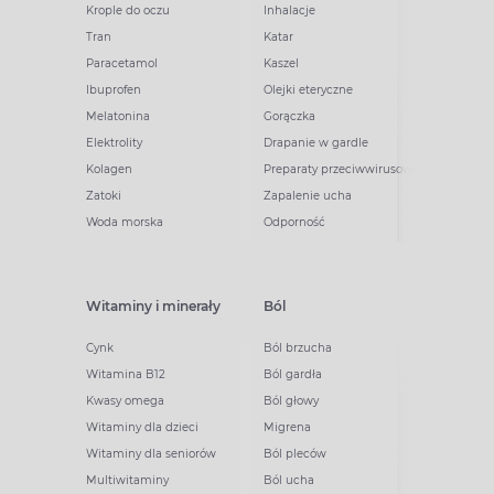
Krople do oczu
Inhalacje
Tran
Katar
Paracetamol
Kaszel
Ibuprofen
Olejki eteryczne
Melatonina
Gorączka
Elektrolity
Drapanie w gardle
Kolagen
Preparaty przeciwwirusowe
Zatoki
Zapalenie ucha
Woda morska
Odporność
Witaminy i minerały
Ból
Cynk
Ból brzucha
Witamina B12
Ból gardła
Kwasy omega
Ból głowy
Witaminy dla dzieci
Migrena
Witaminy dla seniorów
Ból pleców
Multiwitaminy
Ból ucha