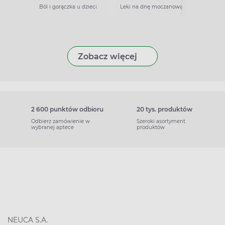
Ból i gorączka u dzieci
Leki na dnę moczanową
Zobacz więcej
2 600 punktów odbioru
20 tys. produktów
Odbierz zamówienie w
Szeroki asortyment
wybranej aptece
produktów
NEUCA S.A.