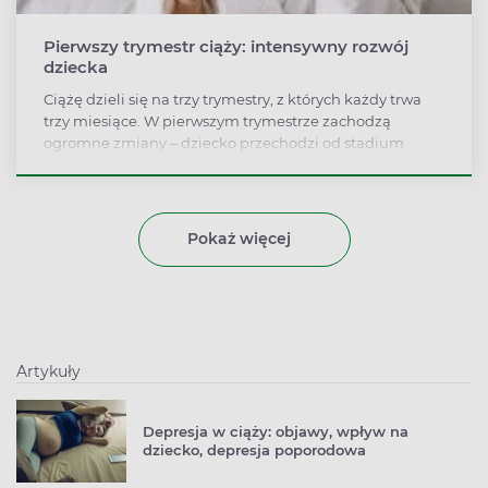
Pierwszy trymestr ciąży: intensywny rozwój
dziecka
Ciążę dzieli się na trzy trymestry, z których każdy trwa
trzy miesiące. W pierwszym trymestrze zachodzą
ogromne zmiany – dziecko przechodzi od stadium
zapłodnionej komórki jajowej do ukształtowanego
płodu, u którego rozwijają się w tym czasie wszystkie
najważniejsze organy.
Pokaż więcej
Artykuły
Depresja w ciąży: objawy, wpływ na
dziecko, depresja poporodowa