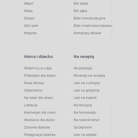
Wapń
Ból zatok
Potas
Ból zęba
Żelazo
Bóle menstruacyjne
Żeń-szeń
Bóle mięśniowo-stawowe
Magnez
Kompresy żelowe
Mama i dziecko
Na receptę
Witaminy w ciąży
Na pasożyty
Probiotyki dla dzieci
Minerały na receptę
Kwas foliowy
Leki na cukrzycę
Odparzenia
Leki na grzybicę
Na katar dla dzieci
Leki na trądzik
Laktacja
Na tarczycę
Kosmetyki dla mam
Na hemoroidy
Akcesoria dla dzieci
Na nadciśnienie
Zdrowie dziecka
Szczepionki
Pielęgnacja dziecka
Leki na otyłość