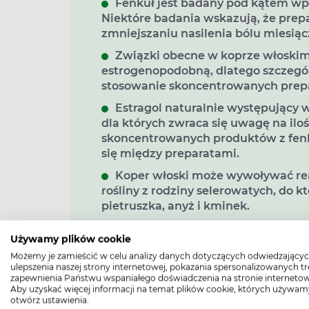
Fenkuł jest badany pod kątem wp
Niektóre badania wskazują, że pre
zmniejszaniu nasilenia bólu miesią
Związki obecne w koprze włosk
estrogenopodobną, dlatego szczegó
stosowanie skoncentrowanych prep
Estragol naturalnie występujący 
dla których zwraca się uwagę na ilo
skoncentrowanych produktów z fenk
się między preparatami.
Koper włoski może wywoływać rea
rośliny z rodziny selerowatych, do k
pietruszka, anyż i kminek.
Używamy plików cookie
Możemy je zamieścić w celu analizy danych dotyczących odwiedzającyc
Koper włoski - jakie ma właściw
ulepszenia naszej strony internetowej, pokazania spersonalizowanych tre
zapewnienia Państwu wspaniałego doświadczenia na stronie internetow
Ziele kopru włoskiego pochodzi z rejonu 
Aby uzyskać więcej informacji na temat plików cookie, których używam
wysokość nawet do 2 metrów. Łacińska nazwa
otwórz ustawienia.