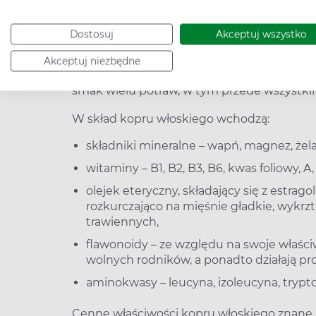
charakterystycznym zapachem kopru. Z owoc
ma wiele cennych właściwości pro-zdrowot
Dostosuj
Akceptuj wszystko
trawienie, wykrztuśnie i przeciwbakteryjnie
Akceptuj niezbędne
Koper włoski jest powszechnie wykorzystyw
smak wielu potraw, w tym przede wszystkim 
W skład kopru włoskiego wchodzą:
składniki mineralne – wapń, magnez, żelazo
witaminy – B1, B2, B3, B6, kwas foliowy, A, 
olejek eteryczny, składający się z estrag
rozkurczająco na mięśnie gładkie, wykrz
trawiennych,
flawonoidy – ze względu na swoje właśc
wolnych rodników, a ponadto działają pr
aminokwasy – leucyna, izoleucyna, tryptof
Cenne właściwości kopru włoskiego znane 