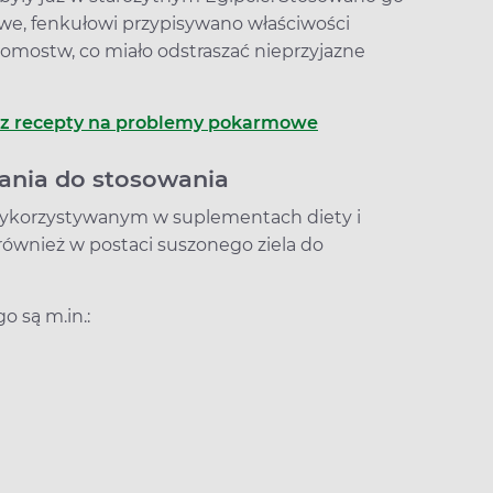
we, fenkułowi przypisywano właściwości
omostw, co miało odstraszać nieprzyjazne
i bez recepty na problemy pokarmowe
zania do stosowania
ykorzystywanym w suplementach diety i
ównież w postaci suszonego ziela do
 są m.in.: