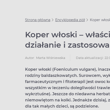
Strona główna
Encyklopedia ziół
Koper włosk
Koper włoski – właśc
działanie i zastosowa
Data aktualizacji: 22
Autor:
Marta Wiśniewska
Koper włoski (Foeniculum vulgare), inacze
rodziny baldaszkowatych. Surowcem, w
farmaceutycznym i fitoterapii jest owoc ko
wszystkim w leczeniu dolegliwości trawie
wykrztuśne). Jeszcze do niedawna herbat
niemowlętom na kolki. Jednakże dzisiaj,
dla tak małych dzieci, są podzielone.