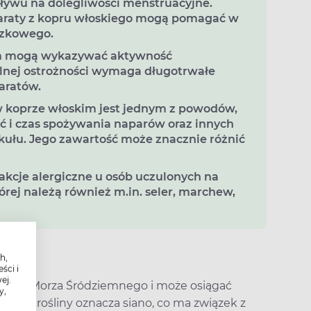
ływu na dolegliwości menstruacyjne.
paraty z kopru włoskiego mogą pomagać w
czkowego.
im mogą wykazywać aktywność
lnej ostrożności wymaga długotrwałe
aratów.
w koprze włoskim jest jednym z powodów,
ść i czas spożywania naparów oraz innych
ułu. Jego zawartość może znacznie różnić
kcje alergiczne u osób uczulonych na
tórej należą również m.in. seler, marchew,
h,
ości?
ści i
ej.
basenu Morza Śródziemnego i może osiągać
y,
 tej rośliny oznacza siano, co ma związek z