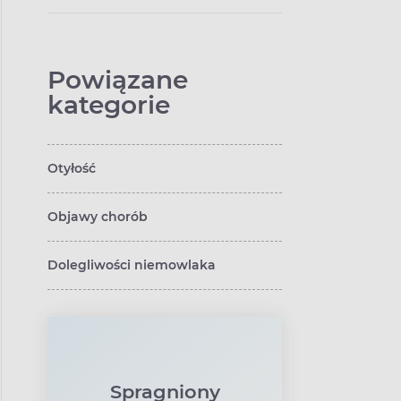
bez leków
Powiązane
kategorie
Otyłość
Objawy chorób
Dolegliwości niemowlaka
Spragniony