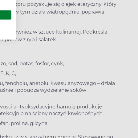
u kopru pozyskuje się olejek eteryczny, który
nych, w tym działa wiatropędnie, poprawia
.
any również w sztuce kulinarnej. Podkreśla
potraw z ryb i sałatek.
, sód, potas, fosfor, cynk,
E, K, C,
olu, fencholu, anetolu, kwasu anyżowego – działa
tuśnie i pobudza wydzielanie soków
iwości antyoksydacyjne hamują produkcję
otekcyjnie na ściany naczyń krwionośnych,
an, prolina, glicyna.
były już w starożytnym Egipcie. Stosowano go