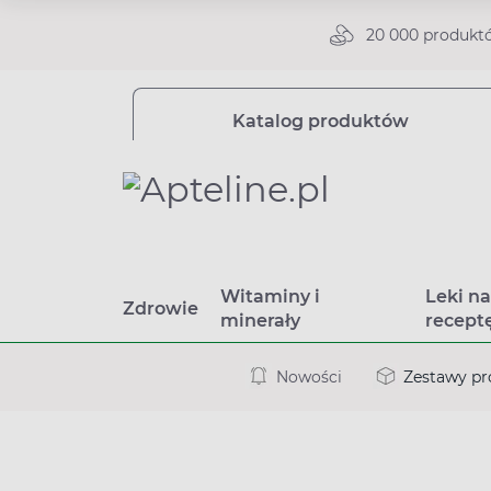
20 000 produkt
Katalog produktów
Witaminy i
Leki n
Zdrowie
minerały
recept
Nowości
Zestawy p