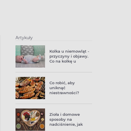
Artykuły
Kolka u niemowląt -
przyczyny i objawy.
Co na kolkę u
noworodka?
Co robić, aby
uniknąć
niestrawności?
Sposoby na
niestrawność
Zioła i domowe
sposoby na
nadciśnienie, jak
obniżyć ciśnienie