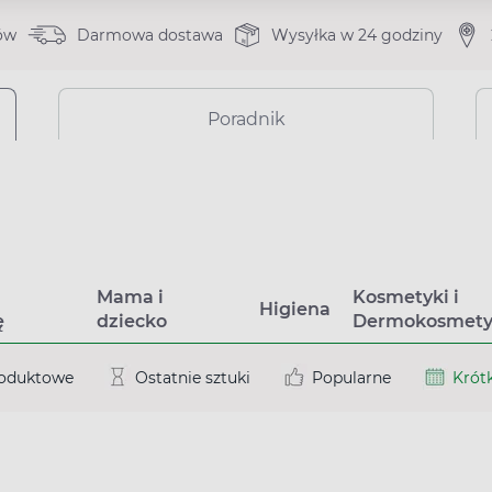
ów
Darmowa dostawa
Wysyłka w 24 godziny
Poradnik
a
Mama i
Kosmetyki i
Higiena
ę
dziecko
Dermokosmety
roduktowe
Ostatnie sztuki
Popularne
Krótk