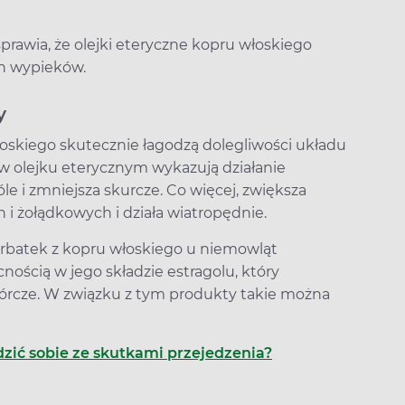
rawia, że olejki eteryczne kopru włoskiego
ch wypieków.
y
włoskiego skutecznie łagodzą dolegliwości układu
 olejku eterycznym wykazują działanie
óle i zmniejsza skurcze. Co więcej, zwiększa
 i żołądkowych i działa wiatropędnie.
rbatek z kopru włoskiego u niemowląt
cnością w jego składzie estragolu, który
wórcze. W związku z tym produkty takie można
dzić sobie ze skutkami przejedzenia?