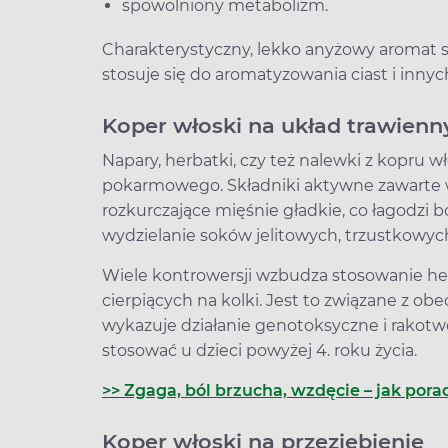
spowolniony metabolizm.
Charakterystyczny, lekko anyżowy aromat sp
stosuje się do aromatyzowania ciast i inny
Koper włoski na układ trawienn
Napary, herbatki, czy też nalewki z kopru 
pokarmowego. Składniki aktywne zawarte w
rozkurczające mięśnie gładkie, co łagodzi b
wydzielanie soków jelitowych, trzustkowych
Wiele kontrowersji wzbudza stosowanie he
cierpiących na kolki. Jest to związane z obe
wykazuje działanie genotoksyczne i rakot
stosować u dzieci powyżej 4. roku życia.
>> Zgaga, ból brzucha, wzdęcie – jak pora
Koper włoski na przeziębienie