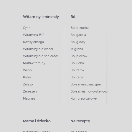
Witaminy i minerały
Ból
Cynk
Ból brzucha
Witamina B12
Ból gardła
Kwasy omega
Ból głowy
Witaminy dla dzieci
Migrena
Witaminy dla seniorów
Ból pleców
Multiwitaminy
Ból ucha
Wapń
Ból zatok
Potas
Ból zęba
Żelazo
Bóle menstruacyjne
Żeń-szeń
Bóle mięśniowo-stawowe
Magnez
Kompresy żelowe
Mama i dziecko
Na receptę