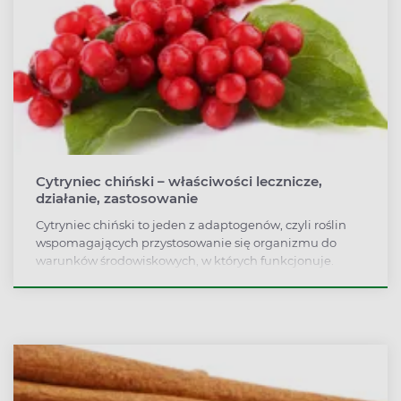
Cytryniec chiński – właściwości lecznicze,
działanie, zastosowanie
Cytryniec chiński to jeden z adaptogenów, czyli roślin
wspomagających przystosowanie się organizmu do
warunków środowiskowych, w których funkcjonuje.
Cytryniec chiński jest ceniony za silne właściwości
adaptogenne i przeciwutleniające. Stosuje się go do
wsparcia ogólnej kondycji fizycznej i psychicznej
organizmu. Roślina pomaga m.in. w walce ze stresem i
niedokrwistością. Sprawdź, jakie jeszcze właściwości ma
cytryniec chiński i w jaki sposób go spożywać!