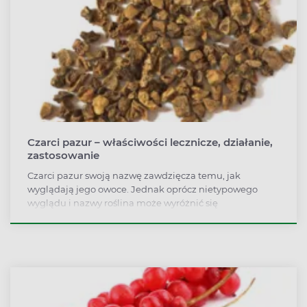
Czarci pazur – właściwości lecznicze, działanie,
zastosowanie
Czarci pazur swoją nazwę zawdzięcza temu, jak
wyglądają jego owoce. Jednak oprócz nietypowego
wyglądu i nazwy roślina może wyróżnić się
właściwościami przeciwzapalnymi, przeciwbólowymi i
łagodzącymi niestrawność. Jednym z jego głównych
zastosowań są choroby stawów, szczególnie –
reumatyzm i stan zapalny. Jakie jeszcze działanie ma
czarci pazur? Na co pomaga? Zobacz, jak korzystać z
jego dobrodziejstw!