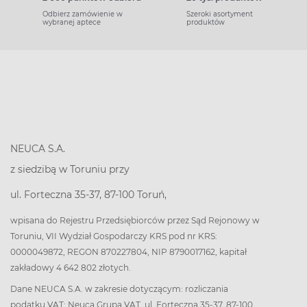
Odbierz zamówienie w
Szeroki asortyment
wybranej aptece
produktów
NEUCA S.A.
z siedzibą w Toruniu przy
ul. Forteczna 35-37, 87-100 Toruń,
wpisana do Rejestru Przedsiębiorców przez Sąd Rejonowy w
Toruniu, VII Wydział Gospodarczy KRS pod nr KRS:
0000049872, REGON 870227804, NIP 8790017162, kapitał
zakładowy 4 642 802 złotych.
Dane NEUCA S.A. w zakresie dotyczącym: rozliczania
podatku VAT: Neuca Grupa VAT, ul. Forteczna 35-37, 87-100