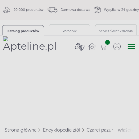
20 000 produktów
Darmowa dostawa
Wysyłka w 24 godziny
Katalog produktów
Poradnik
Serwis Świat Zdrowia
sztuk
Strona główna
Encyklopedia ziół
Czarci pazur – właściwoś