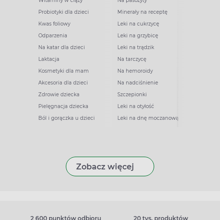
Witaminy w ciąży
Na pasożyty
Probiotyki dla dzieci
Minerały na receptę
Kwas foliowy
Leki na cukrzycę
Odparzenia
Leki na grzybicę
Na katar dla dzieci
Leki na trądzik
Laktacja
Na tarczycę
Kosmetyki dla mam
Na hemoroidy
Akcesoria dla dzieci
Na nadciśnienie
Zdrowie dziecka
Szczepionki
Pielęgnacja dziecka
Leki na otyłość
Ból i gorączka u dzieci
Leki na dnę moczanową
Zobacz więcej
2 600 punktów odbioru
20 tys. produktów