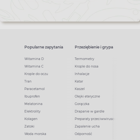
Popularne zapytania
Przeziębienie i grypa
Witamina D
Termometry
Witamina C
Krople do nosa
Krople do oczu
Inhalacje
Tran
Katar
Paracetamol
Kaszel
Ibuprofen
Olejki eteryczne
Melatonina
Gorączka
Elektrolity
Drapanie w gardle
Kolagen
Preparaty przeciwwirusowe
Zatoki
Zapalenie ucha
Woda morska
Odporność