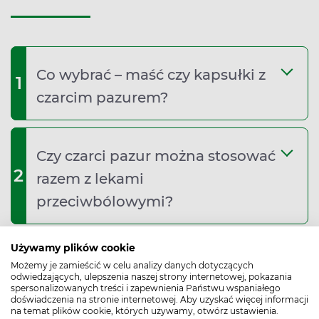
Co wybrać – maść czy kapsułki z
1
czarcim pazurem?
Czy czarci pazur można stosować
2
razem z lekami
przeciwbólowymi?
Używamy plików cookie
Czy czarci pazur pomaga na ból
3
Możemy je zamieścić w celu analizy danych dotyczących
odwiedzających, ulepszenia naszej strony internetowej, pokazania
kręgosłupa?
spersonalizowanych treści i zapewnienia Państwu wspaniałego
doświadczenia na stronie internetowej. Aby uzyskać więcej informacji
na temat plików cookie, których używamy, otwórz ustawienia.