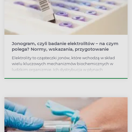
Jonogram, czyli badanie elektrolitów – na czym
polega? Normy, wskazania, przygotowanie
Elektrolity to cząsteczki jonów, które wchodzą w skład
wielu kluczowych mechanizmów biochemicznych w
ludzkim organizmie. Ich dystrybucja w płynach
ustrojowych zapewnia utrzymania równowagi wodno-
elektrolitowej. Badanie ich poziomu, czyli jonogram,
wykonuje się przede wszystkim w przypadkach
podejrzenia nadczynności tarczycy, przewlekłych
biegunek i wymiotów, a także problemów nerkowych.