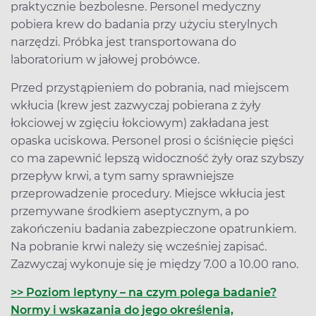
praktycznie bezbolesne. Personel medyczny
pobiera krew do badania przy użyciu sterylnych
narzędzi. Próbka jest transportowana do
laboratorium w jałowej probówce.
Przed przystąpieniem do pobrania, nad miejscem
wkłucia (krew jest zazwyczaj pobierana z żyły
łokciowej w zgięciu łokciowym) zakładana jest
opaska uciskowa. Personel prosi o ściśnięcie pięści
co ma zapewnić lepszą widoczność żyły oraz szybszy
przepływ krwi, a tym samy sprawniejsze
przeprowadzenie procedury. Miejsce wkłucia jest
przemywane środkiem aseptycznym, a po
zakończeniu badania zabezpieczone opatrunkiem.
Na pobranie krwi należy się wcześniej zapisać.
Zazwyczaj wykonuje się je między 7.00 a 10.00 rano.
>> Poziom leptyny – na czym polega badanie?
Normy i wskazania do jego określenia,