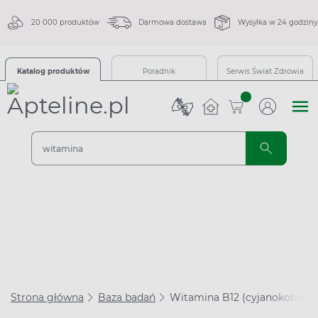
20 000 produktów
Darmowa dostawa
Wysyłka w 24 godziny
Katalog produktów
Poradnik
Serwis Świat Zdrowia
sztuk
Strona główna
Baza badań
Witamina B12 (cyjanokobalam