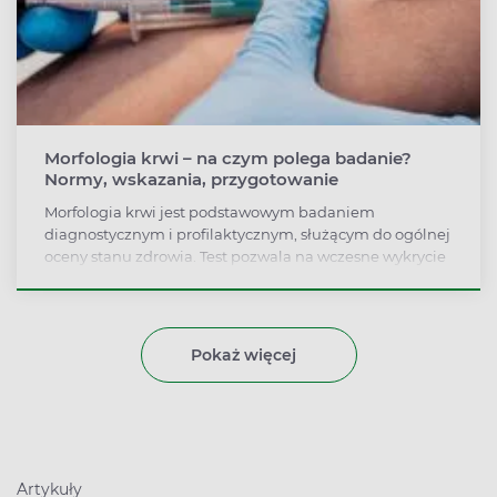
Morfologia krwi – na czym polega badanie?
Normy, wskazania, przygotowanie
Morfologia krwi jest podstawowym badaniem
diagnostycznym i profilaktycznym, służącym do ogólnej
oceny stanu zdrowia. Test pozwala na wczesne wykrycie
chorób takich jak niedokrwistość, stan zapalny,
białaczka i zaburzenia odporności. W czasie morfologii
analizie poddawane są zawarte w krwi elementy
morfotyczne – erytrocyty, leukocyty i trombocyty. Pełna
Pokaż więcej
wersja badania wzbogacona jest o opis tzw. wskaźników
czerwonokrwinkowych. Należą do nich m.in. MCV, MCH,
MCHC i MPV. Wyłącznie na podstawie wyników badania
diagnozowana jest anemia, którą wyróżnia zmniejszony
poziom hemoglobiny w organizmie.
Artykuły