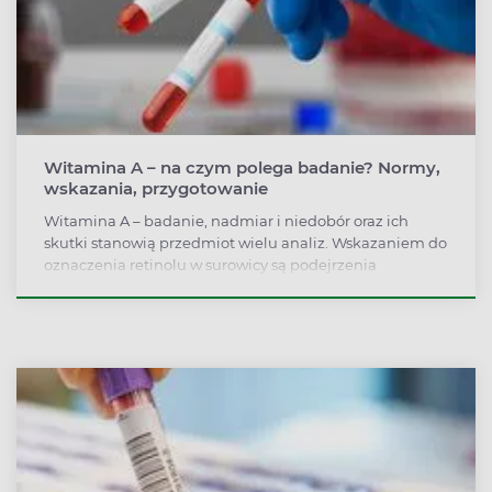
Witamina A – na czym polega badanie? Normy,
wskazania, przygotowanie
Witamina A – badanie, nadmiar i niedobór oraz ich
skutki stanowią przedmiot wielu analiz. Wskazaniem do
oznaczenia retinolu w surowicy są podejrzenia
dotyczące złego wchłaniania, objawy ślepoty
zmierzchowej lub żywienie pozajelitowe. Rola tego
składnika jest nie do przecenienia – bierze udział w
procesie widzenia, syntezie cholesterolu, powstawaniu
kości czy regeneracji komórek nabłonka i skóry.