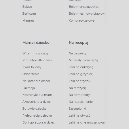
Żelazo
Bóle menstruacyjne
Żeń-szeń
Bóle mięśniowo-stawowe
Magnez
Kompresy żelowe
Mama i dziecko
Na receptę
Witaminy w ciąży
Na pasożyty
Probiotyki dla dzieci
Minerały na receptę
Kwas foliowy
Leki na cukrzycę
Odparzenia
Leki na grzybicę
Na katar dla dzieci
Leki na trądzik
Laktacja
Na tarczycę
Kosmetyki dla mam
Na hemoroidy
Akcesoria dla dzieci
Na nadciśnienie
Zdrowie dziecka
Szczepionki
Pielęgnacja dziecka
Leki na otyłość
Ból i gorączka u dzieci
Leki na dnę moczanową