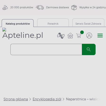
20 000 produktów
Darmowa dostawa
Wysyłka w 24 godziny
Katalog produktów
Poradnik
Serwis Świat Zdrowia
sztuk
Strona główna
Encyklopedia ziół
Naparstnica – właściwośc