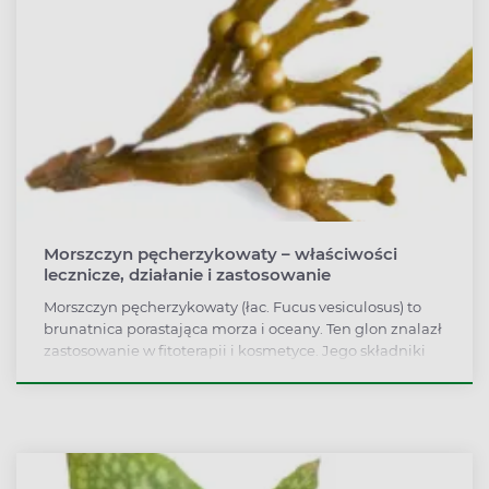
Morszczyn pęcherzykowaty – właściwości
lecznicze, działanie i zastosowanie
Morszczyn pęcherzykowaty (łac. Fucus vesiculosus) to
brunatnica porastająca morza i oceany. Ten glon znalazł
zastosowanie w fitoterapii i kosmetyce. Jego składniki
odżywcze wspierają odchudzanie, działają
przeciwzapalnie, antyoksydacyjnie, przeciwzakrzepowo,
stymulują układ odpornościowy, dostarczają
organizmowi jodu, a także zmniejszają obrzęki.