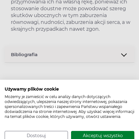
przyjmowania ich na własną rękę, ponieważ ich
stosowanie doustne może powodować szereg
skutków ubocznych w tym zaburzenia
równowagi, nudności, zaburzenia akcji serca, a w
skrajnych przypadkach nawet zgon.
Bibliografia
Data dodania: 20.04.2023
Używamy plików cookie
Możemy je zamieścić w celu analizy danych dotyczących
Podziel się:
odwiedzających, ulepszenia naszej strony internetowej, pokazania
spersonalizowanych treści i zapewnienia Państwu wspaniałego
Poznaj naszego eksperta
doświadczenia na stronie internetowej. Aby uzyskać więcej informacji
na temat plików cookie, których używamy, otwórz ustawienia.
Dostosuj
Akceptuj wszystko