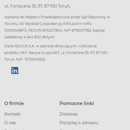
ul. Forteczna 35-37, 87-100 Toruń,
wpisana do Rejestru Przedsiębiorców przez Sąd Rejonowy w
Toruniu, VII Wydział Gospodarczy KRS pod nr KRS:
0000049872, REGON 870227804, NIP 8790017162, kapitał
zakładowy 4 642 802 złotych.
Dane NEUCA S.A. w zakresie dotyczącym: rozliczania
podatku VAT: Neuca Grupa VAT, ul. Forteczna 35-37, 87-100
Toruń, NIP: 1070047823
O firmie
Pomocne linki
Kontakt
Dostawa
O nas
Poczytaj o zdrowiu