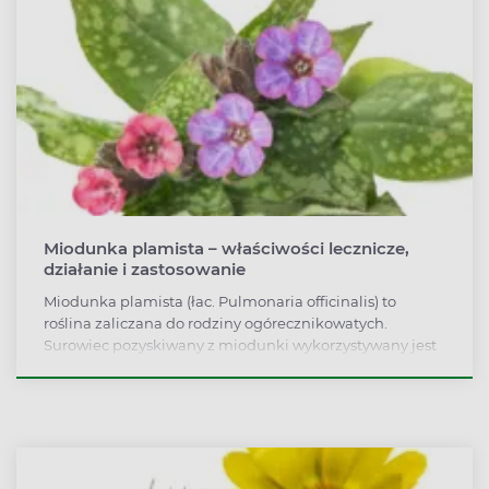
Miodunka plamista – właściwości lecznicze,
działanie i zastosowanie
Miodunka plamista (łac. Pulmonaria officinalis) to
roślina zaliczana do rodziny ogórecznikowatych.
Surowiec pozyskiwany z miodunki wykorzystywany jest
przede wszystkim w łagodzeniu dolegliwości ze strony
układu oddechowego, w tym kaszlu. Ponadto napary z
rośliny stosuje się w chorobie wrzodowej żołądka i
dwunastnicy i niektórych schorzeniach układu
moczowego. Obecnie trwają badania kliniczne nad
zastosowaniem ekstraktów z miodunki plamistej w