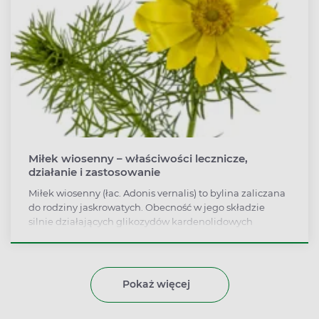
leczeniu chorób neurodegeneracyjnych, w tym choroby
Alzheimera i Parkinsona.
Miłek wiosenny – właściwości lecznicze,
działanie i zastosowanie
Miłek wiosenny (łac. Adonis vernalis) to bylina zaliczana
do rodziny jaskrowatych. Obecność w jego składzie
silnie działających glikozydów kardenolidowych
sprawia, że leki i preparaty z dodatkiem tego zioła
stosuje się wyłącznie pod nadzorem lekarza. Poza
właściwościami leczniczymi, wykazuje powiem
zdolności trujące. Miłek wiosenny znalazł zastosowanie
Pokaż więcej
przede wszystkim w leczeniu chorób układu sercowo-
naczyniowego i niektórych schorzeń nerek.