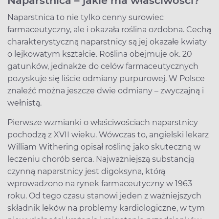
Naparstnica – jakie ma właściwości?
Naparstnica to nie tylko cenny surowiec
farmaceutyczny, ale i okazała roślina ozdobna. Cechą
charakterystyczną naparstnicy są jej okazałe kwiaty
o lejkowatym kształcie. Roślina obejmuje ok. 20
gatunków, jednakże do celów farmaceutycznych
pozyskuje się liście odmiany purpurowej. W Polsce
znaleźć można jeszcze dwie odmiany – zwyczajną i
wełnistą.
Pierwsze wzmianki o właściwościach naparstnicy
pochodzą z XVII wieku. Wówczas to, angielski lekarz
William Withering opisał roślinę jako skuteczną w
leczeniu chorób serca. Najważniejszą substancją
czynną naparstnicy jest digoksyna, którą
wprowadzono na rynek farmaceutyczny w 1963
roku. Od tego czasu stanowi jeden z ważniejszych
składnik leków na problemy kardiologiczne, w tym