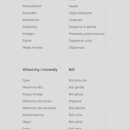
Paracetamol
Kaszel
Ibuprofen
Olejki eteryczne
Melatonina
Gorączka
Elektrolity
Drapanie w gardle
Kolagen
Preparaty przeciwwirusowe
Zatoki
Zapalenie ucha
Woda morska
Odporność
Witaminy i minerały
Ból
Cynk
Ból brzucha
Witamina B12
Ból gardła
Kwasy omega
Ból głowy
Witaminy dla dzieci
Migrena
Witaminy dla seniorów
Ból pleców
Multiwitaminy
Ból ucha
Wapń
Ból zatok
Potas
Ból zęba