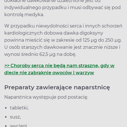
dokładne dawkowanie uzależnione jest od
indywidualnego przypadku i musi odbywać się pod
kontrolą medyka.
W przypadku niewydolności serca i innych schorzeń
kardiologicznych dobowa dawka digoksyny
powinna mieścić się w zakresie od 125 µg do 250 µg.
U osób starszych dawkowanie jest znacznie niższe i
wynosi średnio 62,5 µg na dobę
.
>>
Choroby serca nie będą nam straszne, gdy w
diecie nie zabraknie owoców i warzyw
Preparaty zawierające naparstnicę
Naparstnica występuje pod postacią:
tabletki,
susz,
wyciągi,