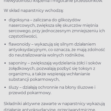
niewydolności krążenia i migotanie przedsionków.
W skład naparstnicy wchodzą:
digoksyna – zaliczana do glikozydów
nasercowych, zwiększa siłę skurczów mięśnia
sercowego, przy jednoczesnym zmniejszeniu ich
częstotliwości,
flawonoidy – wykazują się silnym działaniem
antyoksydacyjnym, co oznacza, że mają zdolność
do neutralizowania wolnych rodników,
saponiny – zwiększają wydzielania żółci i soków
żołądkowych, pozwalają pozbyć się toksyn z
organizmu, a także wspierają wchłanianie
substancji pokarmowych,
śluzy – działają ochronnie na błony śluzowe i
przewód pokarmowy.
Składniki aktywne zawarte w naparstnicy wykazują
działanie antyoksydacyjne, przeciwarytmiczne,