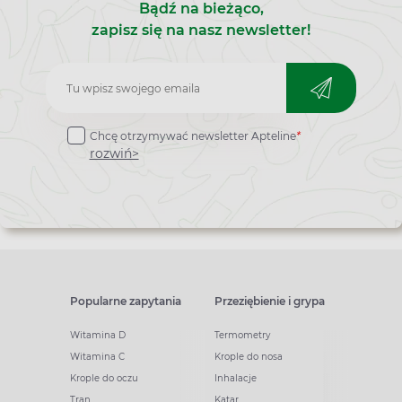
Bądź na bieżąco,
zapisz się na nasz newsletter!
Zapisz
do
Chcę otrzymywać newsletter Apteline
*
newslettera
rozwiń>
Popularne zapytania
Przeziębienie i grypa
Witamina D
Termometry
Witamina C
Krople do nosa
Krople do oczu
Inhalacje
Tran
Katar