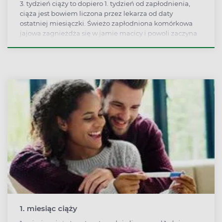
3. tydzień ciąży to dopiero 1. tydzień od zapłodnienia,
ciąża jest bowiem liczona przez lekarza od daty
ostatniej miesiączki. Świeżo zapłodniona komórkowa
jajowa zagnieżdża się w jamie macicy i powoli zaczyna
przekształcać w płód.
1. miesiąc ciąży