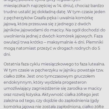
miesiączkach najczęściej w 14. dniu), chociaż bardzo
trudno ustalić jej dokładną datę. W tym czasie jeden
z pęcherzyków Graafa pęka i uwalnia komórkę
jajową, która przesuwa się z jednego z dwóch
jajników jajowodami do macicy. Na ogół dochodzi do
uwolnienia jednej z dwóch komórek jajowych. Faza
owulacji trwa krótko – maksymalnie 4 dni. Plemniki
mogą natomiast przeżyć w drogach rodnych do 5
dni.
Ostatnia faza cyklu miesiączkowego to faza lutealna.
W tym czasie w pęcherzyku w jajniku powstaje tzw.
ciałko żółte. Jest ono tymczasowym gruczołem
endokrynnym, który wydziela progesteron
umożliwiający zagnieżdżenie się zarodka w macicy
oraz rozwój łożyska. Aktywność ciałka żółtego jest
zależna od tego, czy dojdzie do zapłodnienia (gdy
komórka jajowa nie została zapłodniona, ciałko żółte