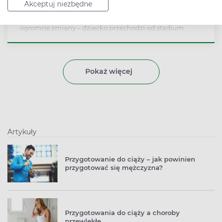
Akceptuj niezbędne
Ciążę dzieli się na trzy trymestry, z których każdy trwa
trzy miesiące. W pierwszym trymestrze zachodzą
ogromne zmiany – dziecko przechodzi od stadium
zapłodnionej komórki jajowej do ukształtowanego
płodu, u którego rozwijają się w tym czasie wszystkie
najważniejsze organy.
Pokaż więcej
Artykuły
Przygotowanie do ciąży – jak powinien
przygotować się mężczyzna?
Przygotowania do ciąży a choroby
przewlekłe