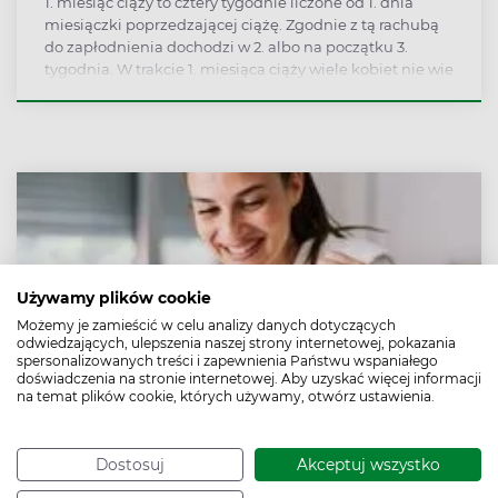
1. miesiąc ciąży to cztery tygodnie liczone od 1. dnia
miesiączki poprzedzającej ciążę. Zgodnie z tą rachubą
do zapłodnienia dochodzi w 2. albo na początku 3.
tygodnia. W trakcie 1. miesiąca ciąży wiele kobiet nie wie
więc jeszcze, że jest w ciąży.
Używamy plików cookie
Możemy je zamieścić w celu analizy danych dotyczących
odwiedzających, ulepszenia naszej strony internetowej, pokazania
spersonalizowanych treści i zapewnienia Państwu wspaniałego
doświadczenia na stronie internetowej. Aby uzyskać więcej informacji
na temat plików cookie, których używamy, otwórz ustawienia.
Pierwszy trymestr ciąży: intensywny rozwój
Dostosuj
Akceptuj wszystko
dziecka