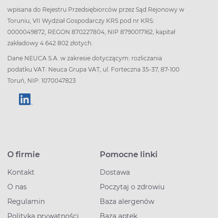
wpisana do Rejestru Przedsiębiorców przez Sąd Rejonowy w
Toruniu, VII Wydział Gospodarczy KRS pod nr KRS:
0000049872, REGON 870227804, NIP 8790017162, kapitał
zakładowy 4 642 802 złotych.
Dane NEUCA S.A. w zakresie dotyczącym: rozliczania
podatku VAT: Neuca Grupa VAT, ul. Forteczna 35-37, 87-100
Toruń, NIP: 1070047823
O firmie
Pomocne linki
Kontakt
Dostawa
O nas
Poczytaj o zdrowiu
Regulamin
Baza alergenów
Polityka prywatności
Baza aptek