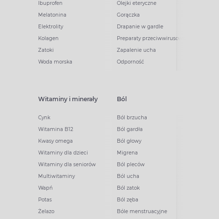
Ibuprofen
Olejki eteryczne
Melatonina
Gorączka
Elektrolity
Drapanie w gardle
Kolagen
Preparaty przeciwwirusowe
Zatoki
Zapalenie ucha
Woda morska
Odporność
Witaminy i minerały
Ból
Cynk
Ból brzucha
Witamina B12
Ból gardła
Kwasy omega
Ból głowy
Witaminy dla dzieci
Migrena
Witaminy dla seniorów
Ból pleców
Multiwitaminy
Ból ucha
Wapń
Ból zatok
Potas
Ból zęba
Żelazo
Bóle menstruacyjne