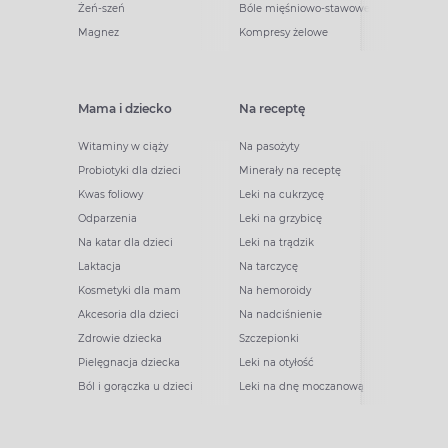
Żeń-szeń
Bóle mięśniowo-stawowe
Magnez
Kompresy żelowe
Mama i dziecko
Na receptę
Witaminy w ciąży
Na pasożyty
Probiotyki dla dzieci
Minerały na receptę
Kwas foliowy
Leki na cukrzycę
Odparzenia
Leki na grzybicę
Na katar dla dzieci
Leki na trądzik
Laktacja
Na tarczycę
Kosmetyki dla mam
Na hemoroidy
Akcesoria dla dzieci
Na nadciśnienie
Zdrowie dziecka
Szczepionki
Pielęgnacja dziecka
Leki na otyłość
Ból i gorączka u dzieci
Leki na dnę moczanową