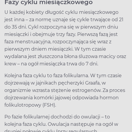
Fazy cyklu miesiączkowego
U każdej kobiety długość cyklu miesiączkowego
jest inna – za normę uznaje się cykle trwające od 21
do 35 dni. Cykl rozpoczyna się w pierwszym dniu
miesiączki i obejmuje trzy fazy. Pierwszą fazą jest
faza menstruacyjna, rozpoczynająca się wraz z
pierwszym dniem miesiączki. W tym czasie
wydalana jest złuszczona błona śluzowa macicy oraz
krew – na ogół miesiączka trwa do 7 dni.
Kolejna faza cyklu to faza folikularna. W tym czasie
dojrzewają w jajnikach pęcherzyki Graafa, w
organizmie wzrasta stężenie estrogenów. Za proces
dojrzewania komórki jajowej odpowiada hormon
folikulotropowy (FSH).
Po fazie folikularnej dochodzi do owulacji – to
kolejna faza cyklu. Owulacja następuje na ogół w
drugiej połowie cyklu (przy regularnych