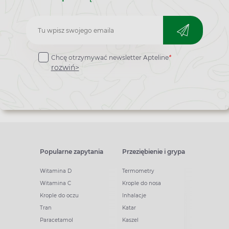
Zapisz
do
Chcę otrzymywać newsletter Apteline
*
newslettera
rozwiń>
Popularne zapytania
Przeziębienie i grypa
Witamina D
Termometry
Witamina C
Krople do nosa
Krople do oczu
Inhalacje
Tran
Katar
Paracetamol
Kaszel