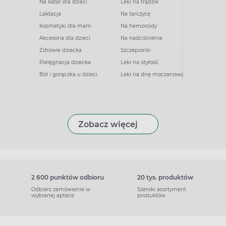
Na katar dla dzieci
Leki na trądzik
Laktacja
Na tarczycę
Kosmetyki dla mam
Na hemoroidy
Akcesoria dla dzieci
Na nadciśnienie
Zdrowie dziecka
Szczepionki
Pielęgnacja dziecka
Leki na otyłość
Ból i gorączka u dzieci
Leki na dnę moczanową
Zobacz więcej
2 600 punktów odbioru
20 tys. produktów
Odbierz zamówienie w
Szeroki asortyment
wybranej aptece
produktów