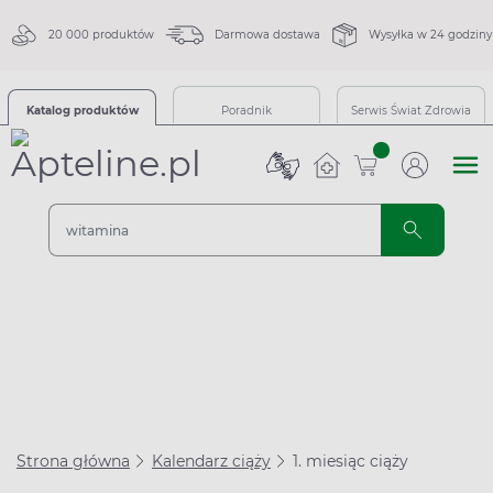
20 000 produktów
Darmowa dostawa
Wysyłka w 24 godziny
Katalog produktów
Poradnik
Serwis Świat Zdrowia
sztuk
Strona główna
Kalendarz ciąży
1. miesiąc ciąży