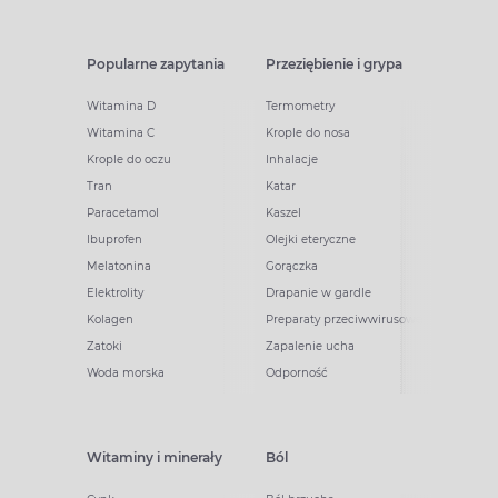
Popularne zapytania
Przeziębienie i grypa
Witamina D
Termometry
Witamina C
Krople do nosa
Krople do oczu
Inhalacje
Tran
Katar
Paracetamol
Kaszel
Ibuprofen
Olejki eteryczne
Melatonina
Gorączka
Elektrolity
Drapanie w gardle
Kolagen
Preparaty przeciwwirusowe
Zatoki
Zapalenie ucha
Woda morska
Odporność
Witaminy i minerały
Ból