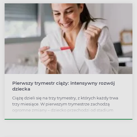
Pierwszy trymestr ciąży: intensywny rozwój
dziecka
Ciążę dzieli się na trzy trymestry, z których każdy trwa
trzy miesiące. W pierwszym trymestrze zachodzą
ogromne zmiany – dziecko przechodzi od stadium
zapłodnionej komórki jajowej do ukształtowanego
płodu, u którego rozwijają się w tym czasie wszystkie
najważniejsze organy.