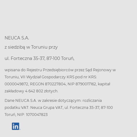
NEUCA S.A.
z siedzibą w Toruniu przy
ul. Forteczna 35-37, 87-100 Toruń,
wpisana do Rejestru Przedsiębiorców przez Sąd Rejonowy w
Toruniu, VII Wydział Gospodarczy KRS pod nr KRS:
0000049872, REGON 870227804, NIP 8790017162, kapitał
zakładowy 4 642 802 złotych.
Dane NEUCA S.A. w zakresie dotyczącym: rozliczania
podatku VAT: Neuca Grupa VAT, ul. Forteczna 35-37, 87-100
Toruń, NIP: 1070047823