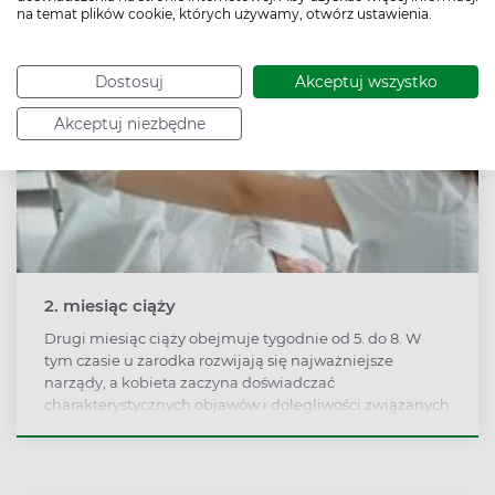
na temat plików cookie, których używamy, otwórz ustawienia.
Dostosuj
Akceptuj wszystko
Akceptuj niezbędne
2. miesiąc ciąży
Drugi miesiąc ciąży obejmuje tygodnie od 5. do 8. W
tym czasie u zarodka rozwijają się najważniejsze
narządy, a kobieta zaczyna doświadczać
charakterystycznych objawów i dolegliwości związanych
z ciążą. Pod koniec drugiego miesiąca ciąży dziecko ma
już 1,5 cm długości i zaczyna przypominać maleńkiego
człowieka.