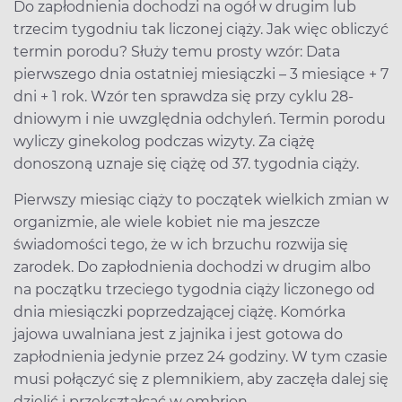
Do zapłodnienia dochodzi na ogół w drugim lub
trzecim tygodniu tak liczonej ciąży. Jak więc obliczyć
termin porodu? Służy temu prosty wzór: Data
pierwszego dnia ostatniej miesiączki – 3 miesiące + 7
dni + 1 rok. Wzór ten sprawdza się przy cyklu 28-
dniowym i nie uwzględnia odchyleń. Termin porodu
wyliczy ginekolog podczas wizyty. Za ciążę
donoszoną uznaje się ciążę od 37. tygodnia ciąży.
Pierwszy miesiąc ciąży to początek wielkich zmian w
organizmie, ale wiele kobiet nie ma jeszcze
świadomości tego, że w ich brzuchu rozwija się
zarodek. Do zapłodnienia dochodzi w drugim albo
na początku trzeciego tygodnia ciąży liczonego od
dnia miesiączki poprzedzającej ciążę. Komórka
jajowa uwalniana jest z jajnika i jest gotowa do
zapłodnienia jedynie przez 24 godziny. W tym czasie
musi połączyć się z plemnikiem, aby zaczęła dalej się
dzielić i przekształcać w embrion.