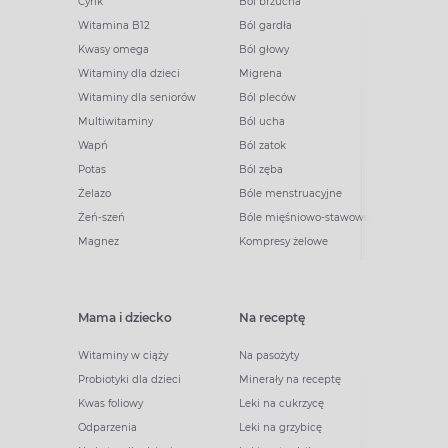
Cynk
Ból brzucha
Witamina B12
Ból gardła
Kwasy omega
Ból głowy
Witaminy dla dzieci
Migrena
Witaminy dla seniorów
Ból pleców
Multiwitaminy
Ból ucha
Wapń
Ból zatok
Potas
Ból zęba
Żelazo
Bóle menstruacyjne
Żeń-szeń
Bóle mięśniowo-stawowe
Magnez
Kompresy żelowe
Mama i dziecko
Na receptę
Witaminy w ciąży
Na pasożyty
Probiotyki dla dzieci
Minerały na receptę
Kwas foliowy
Leki na cukrzycę
Odparzenia
Leki na grzybicę