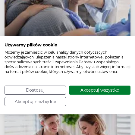
Używamy plików cookie
Możemy je zamieścić w celu analizy danych dotyczących
9. miesiąc ciąży
odwiedzających, ulepszenia naszej strony internetowej, pokazania
spersonalizowanych treści i zapewnienia Państwu wspaniałego
9. miesiąc ciąży obejmuje tygodnie od 36. do 40.
doświadczenia na stronie internetowej. Aby uzyskać więcej informacji
na temat plików cookie, których używamy, otwórz ustawienia.
Dziecko zbiera tkankę tłuszczową, przygotowując się do
życia poza organizmem matki. Kobieta w 9. miesiącu
powinna dużo odpoczywać i być przygotowana do
wyjazdu do szpitala – poród może nastąpić w każdej
Dostosuj
Akceptuj wszystko
chwili.
Akceptuj niezbędne