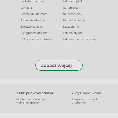
Na katar dla dzieci
Leki na trądzik
Laktacja
Na tarczycę
Kosmetyki dla mam
Na hemoroidy
Akcesoria dla dzieci
Na nadciśnienie
Zdrowie dziecka
Szczepionki
Pielęgnacja dziecka
Leki na otyłość
Ból i gorączka u dzieci
Leki na dnę moczanową
Zobacz więcej
2 600 punktów odbioru
20 tys. produktów
Odbierz zamówienie w
Szeroki asortyment
wybranej aptece
produktów