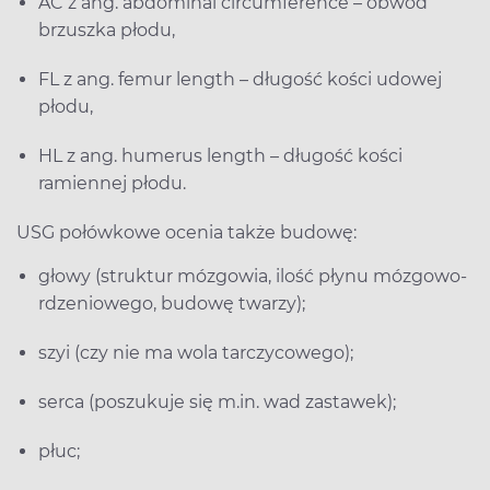
AC z ang. abdominal circumference – obwód
brzuszka płodu,
FL z ang. femur length – długość kości udowej
płodu,
HL z ang. humerus length – długość kości
ramiennej płodu.
USG połówkowe ocenia także budowę:
głowy (struktur mózgowia, ilość płynu mózgowo-
rdzeniowego, budowę twarzy);
szyi (czy nie ma wola tarczycowego);
serca (poszukuje się m.in. wad zastawek);
płuc;