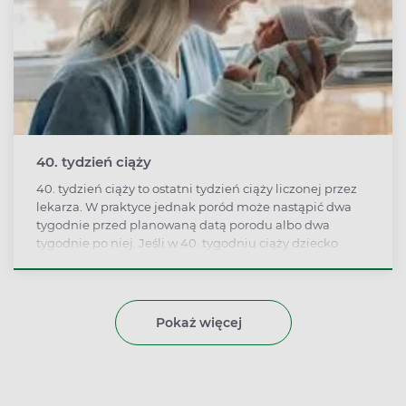
40. tydzień ciąży
40. tydzień ciąży to ostatni tydzień ciąży liczonej przez
lekarza. W praktyce jednak poród może nastąpić dwa
tygodnie przed planowaną datą porodu albo dwa
tygodnie po niej. Jeśli w 40. tygodniu ciąży dziecko
jeszcze nie przyszło na świat, wykonuje się zwykle
badanie USG.
Pokaż więcej