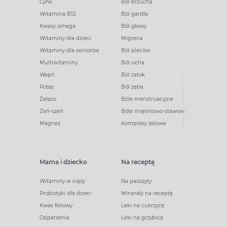
Cynk
Ból brzucha
Witamina B12
Ból gardła
Kwasy omega
Ból głowy
Witaminy dla dzieci
Migrena
Witaminy dla seniorów
Ból pleców
Multiwitaminy
Ból ucha
Wapń
Ból zatok
Potas
Ból zęba
Żelazo
Bóle menstruacyjne
Żeń-szeń
Bóle mięśniowo-stawowe
Magnez
Kompresy żelowe
Mama i dziecko
Na receptę
Witaminy w ciąży
Na pasożyty
Probiotyki dla dzieci
Minerały na receptę
Kwas foliowy
Leki na cukrzycę
Odparzenia
Leki na grzybicę