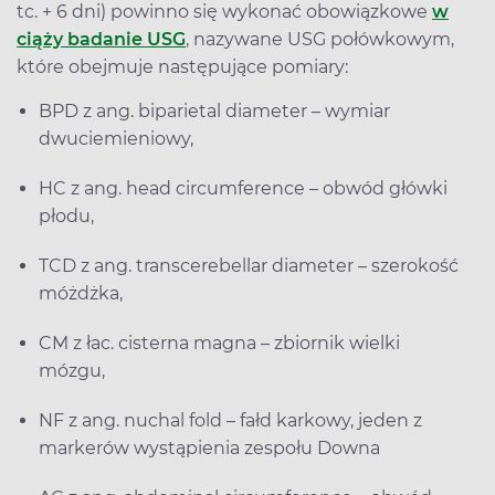
tc. + 6 dni) powinno się wykonać obowiązkowe
w
ciąży badanie USG
, nazywane USG połówkowym,
które obejmuje następujące pomiary:
BPD z ang. biparietal diameter – wymiar
dwuciemieniowy,
HC z ang. head circumference – obwód główki
płodu,
TCD z ang. transcerebellar diameter – szerokość
móżdżka,
CM z łac. cisterna magna – zbiornik wielki
mózgu,
NF z ang. nuchal fold – fałd karkowy, jeden z
markerów wystąpienia zespołu Downa