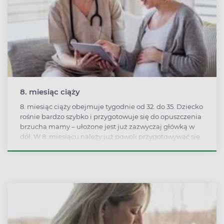
8. miesiąc ciąży
8. miesiąc ciąży obejmuje tygodnie od 32. do 35. Dziecko
rośnie bardzo szybko i przygotowuje się do opuszczenia
brzucha mamy – ułożone jest już zazwyczaj główką w
dół. W 8. miesiącu należy już powoli przygotowywać się
do porodu, torba z rzeczami powinna być już
spakowana.