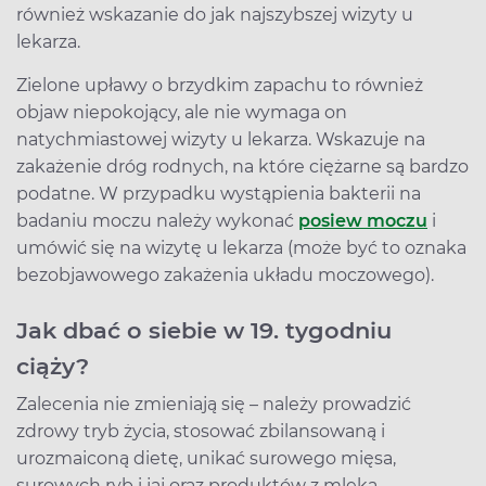
również wskazanie do jak najszybszej wizyty u
lekarza.
Zielone upławy o brzydkim zapachu to również
objaw niepokojący, ale nie wymaga on
natychmiastowej wizyty u lekarza. Wskazuje na
zakażenie dróg rodnych, na które ciężarne są bardzo
podatne. W przypadku wystąpienia bakterii na
badaniu moczu należy wykonać
posiew moczu
i
umówić się na wizytę u lekarza (może być to oznaka
bezobjawowego zakażenia układu moczowego).
Jak dbać o siebie w 19. tygodniu
ciąży?
Zalecenia nie zmieniają się – należy prowadzić
zdrowy tryb życia, stosować zbilansowaną i
urozmaiconą dietę, unikać surowego mięsa,
surowych ryb i jaj oraz produktów z mleka