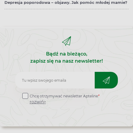
Depresja poporodowa – objawy. Jak pomóc młodej mamie?
Bądź na bieżąco,
zapisz się na nasz newsletter!
Zapisz
do
Chcę otrzymywać newsletter Apteline
*
newslettera
rozwiń>