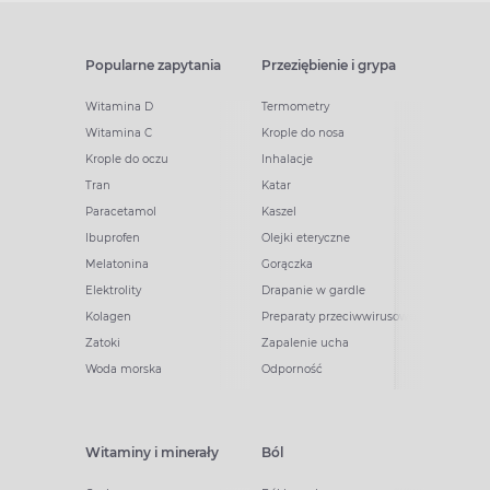
Popularne zapytania
Przeziębienie i grypa
Witamina D
Termometry
Witamina C
Krople do nosa
Krople do oczu
Inhalacje
Tran
Katar
Paracetamol
Kaszel
Ibuprofen
Olejki eteryczne
Melatonina
Gorączka
Elektrolity
Drapanie w gardle
Kolagen
Preparaty przeciwwirusowe
Zatoki
Zapalenie ucha
Woda morska
Odporność
Witaminy i minerały
Ból