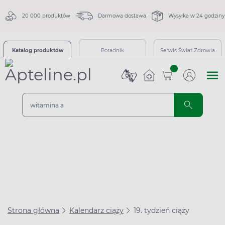
20 000 produktów
Darmowa dostawa
Wysyłka w 24 godziny
Katalog produktów
Poradnik
Serwis Świat Zdrowia
sztuk
Strona główna
Kalendarz ciąży
19. tydzień ciąży