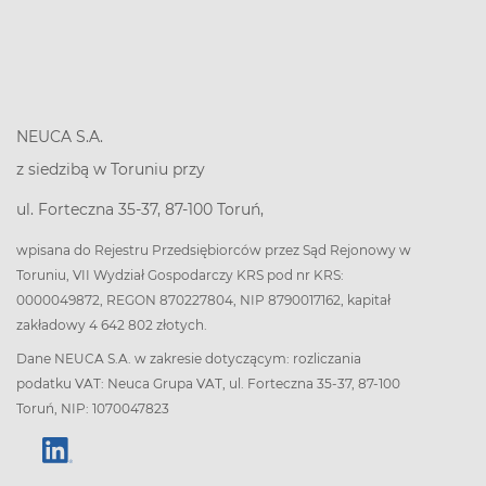
NEUCA S.A.
z siedzibą w Toruniu przy
ul. Forteczna 35-37, 87-100 Toruń,
wpisana do Rejestru Przedsiębiorców przez Sąd Rejonowy w
Toruniu, VII Wydział Gospodarczy KRS pod nr KRS:
0000049872, REGON 870227804, NIP 8790017162, kapitał
zakładowy 4 642 802 złotych.
Dane NEUCA S.A. w zakresie dotyczącym: rozliczania
podatku VAT: Neuca Grupa VAT, ul. Forteczna 35-37, 87-100
Toruń, NIP: 1070047823