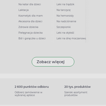
Na katar dla dzieci
Leki na trądzik
Laktacja
Na tarczycę
Kosmetyki dla mam
Na hemoroidy
Akcesoria dla dzieci
Na nadciśnienie
Zdrowie dziecka
Szczepionki
Pielęgnacja dziecka
Leki na otyłość
Ból i gorączka u dzieci
Leki na dnę moczanową
Zobacz więcej
2 600 punktów odbioru
20 tys. produktów
Odbierz zamówienie w
Szeroki asortyment
wybranej aptece
produktów