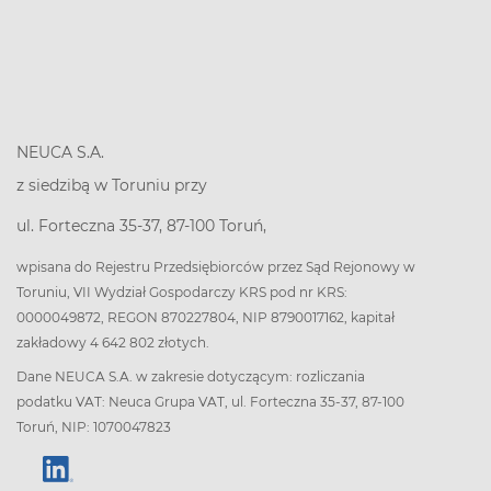
NEUCA S.A.
z siedzibą w Toruniu przy
ul. Forteczna 35-37, 87-100 Toruń,
wpisana do Rejestru Przedsiębiorców przez Sąd Rejonowy w
Toruniu, VII Wydział Gospodarczy KRS pod nr KRS:
0000049872, REGON 870227804, NIP 8790017162, kapitał
zakładowy 4 642 802 złotych.
Dane NEUCA S.A. w zakresie dotyczącym: rozliczania
podatku VAT: Neuca Grupa VAT, ul. Forteczna 35-37, 87-100
Toruń, NIP: 1070047823