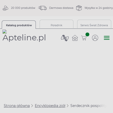
20 000 produktów
Darmowa dostawa
Wysyłka w 24 godziny
Katalog produktów
Poradnik
Serwis Świat Zdrowia
sztuk
Strona główna
Encyklopedia ziół
Serdecznik pospolity – w