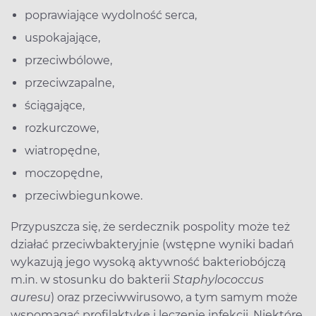
poprawiające wydolność serca,
uspokajające,
przeciwbólowe,
przeciwzapalne,
ściągające,
rozkurczowe,
wiatropędne,
moczopędne,
przeciwbiegunkowe.
Przypuszcza się, że serdecznik pospolity może też
działać przeciwbakteryjnie (wstępne wyniki badań
wykazują jego wysoką aktywność bakteriobójczą
m.in. w stosunku do bakterii
Staphylococcus
auresu
) oraz przeciwwirusowo, a tym samym może
wspomagać profilaktykę i leczenie infekcji. Niektóre