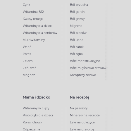
Cynk
Ból brzucha
Witamina B12
Ból gardła
Kwasy omega
Ból głowy
Witaminy dla dzieci
Migrena
Witaminy dla seniorów
Ból pleców
Multiwitaminy
Ból ucha
Wapń
Ból zatok
Potas
Ból zęba
Żelazo
Bóle menstruacyjne
Żeń-szeń
Bóle mięśniowo-stawowe
Magnez
Kompresy żelowe
Mama i dziecko
Na receptę
Witaminy w ciąży
Na pasożyty
Probiotyki dla dzieci
Minerały na receptę
Kwas foliowy
Leki na cukrzycę
Odparzenia
Leki na grzybicę