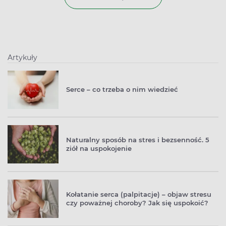
związku z tym znajduje zastosowanie w leczeniu
problemów z nerkami. Sprawdź, kiedy jeszcze warto
sięgnąć po janowiec barwierski i w jaki sposób powinno
się go stosować.
Artykuły
Serce – co trzeba o nim wiedzieć
Naturalny sposób na stres i bezsenność. 5
ziół na uspokojenie
Kołatanie serca (palpitacje) – objaw stresu
czy poważnej choroby? Jak się uspokoić?