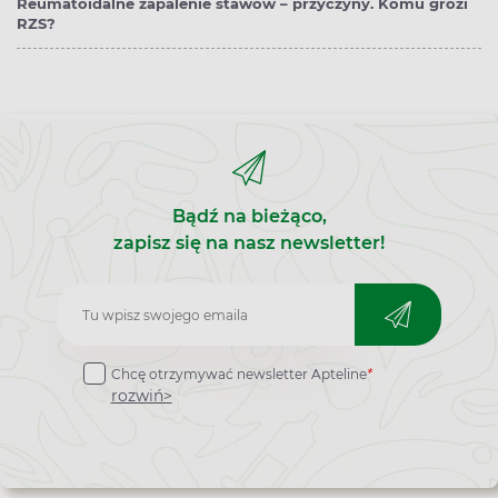
Reumatoidalne zapalenie stawów – przyczyny. Komu grozi
RZS?
Bądź na bieżąco,
zapisz się na nasz newsletter!
Zapisz
do
Chcę otrzymywać newsletter Apteline
*
newslettera
rozwiń>