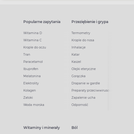
Popularne zapytania
Przeziębienie i grypa
Witamina D
Termometry
Witamina C
Krople do nosa
Krople do oczu
Inhalacje
Tran
Katar
Paracetamol
Kaszel
Ibuprofen
Olejki eteryczne
Melatonina
Gorączka
Elektrolity
Drapanie w gardle
Kolagen
Preparaty przeciwwirusowe
Zatoki
Zapalenie ucha
Woda morska
Odporność
Witaminy i minerały
Ból