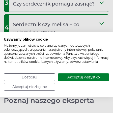
3
Czy serdecznik pomaga zasnąć?
Serdecznik czy melisa – co
4
wybrać na stres?
Używamy plików cookie
Możemy je zamieścić w celu analizy danych dotyczących
odwiedzających, ulepszenia naszej strony internetowej, pokazania
spersonalizowanych treści i zapewnienia Państwu wspaniałego
Bibliografia
doświadczenia na stronie internetowej. Aby uzyskać więcej informacji
na temat plików cookie, których używamy, otwórz ustawienia.
Data dodania: 17.04.2023
Dostosuj
Akceptuj wszystko
Akceptuj niezbędne
Podziel się:
Poznaj naszego eksperta