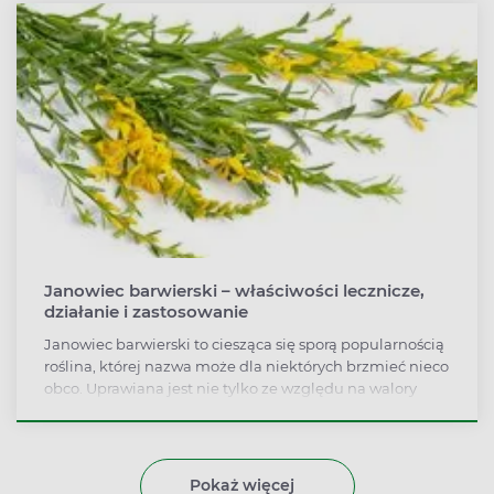
jarzębu pospolitego wykorzystywane jest przy
osłabionej czynności nerek i na problemy z drogami
moczowymi. Jakimi jeszcze właściwościami cechuje się
jarząb pospolity i kiedy warto go stosować?
Janowiec barwierski – właściwości lecznicze,
działanie i zastosowanie
Janowiec barwierski to ciesząca się sporą popularnością
roślina, której nazwa może dla niektórych brzmieć nieco
obco. Uprawiana jest nie tylko ze względu na walory
ozdobne, lecz także lecznicze właściwości. Ziele janowca
barwierskiego ma moczopędne działanie, dzięki czemu
uprawnia wydalanie z organizmu nadmiaru płynów
oraz szkodliwych produktów przemiany materii. W
Pokaż więcej