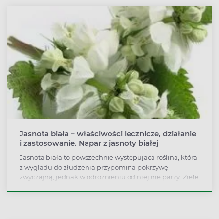
Jasnota biała – właściwości lecznicze, działanie
i zastosowanie. Napar z jasnoty białej
Jasnota biała to powszechnie występująca roślina, która
z wyglądu do złudzenia przypomina pokrzywę
zwyczajną, jednak w odróżnieniu od niej nie parzy. Ziele
wykazuje szereg właściwości leczniczych, m.in.
przeciwzapalne, antybakteryjne, żółciopędne czy
rozkurczowe. Za ich sprawą znajduje zastosowanie w
terapii obfitych i bolesnych miesiączek, infekcji dróg