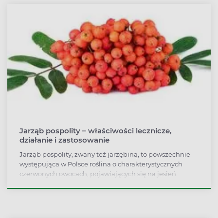
oddechowych czy problemów skórnych. Na co można
stosować jasnotę białą i jak wpływa na organizm?
Jarząb pospolity – właściwości lecznicze,
działanie i zastosowanie
Jarząb pospolity, zwany też jarzębiną, to powszechnie
występująca w Polsce roślina o charakterystycznych
czerwonych owocach, pojawiających się na jesień.
Oprócz walorów ozdobnych wykazują całe mnóstwo
właściwości leczniczych, które znajdują zastosowanie w
walce z różnymi chorobami i przypadłościami.
Przykładowo przeciwzapalne i moczopędne działanie