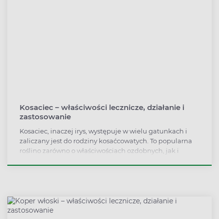
Kosaciec – właściwości lecznicze, działanie i
zastosowanie
Kosaciec, inaczej irys, występuje w wielu gatunkach i
zaliczany jest do rodziny kosaćcowatych. To popularna
roślino zarówno o właściwościach ozdobnych, jak i
leczniczych. Surowiec wykorzystywany jest jako
remedium na stany zapalne, nudności i wymioty,
choroby nerek i układu moczowego, a także
przeziębienie i kaszel.