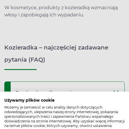
W kosmetyce, produkty z kozieradką wzmacniają
włosy i zapobiegają ich wypadaniu.
Kozieradka – najczęściej zadawane
pytania (FAQ)
Czy kozieradka może
1
Używamy plików cookie
powodować zbyt niski poziom
Możemy je zamieścić w celu analizy danych dotyczących
cukru we krwi?
odwiedzających, ulepszenia naszej strony internetowej, pokazania
spersonalizowanych treści i zapewnienia Państwu wspaniałego
doświadczenia na stronie internetowej. Aby uzyskać więcej informacji
na temat plików cookie, których używamy, otwórz ustawienia.