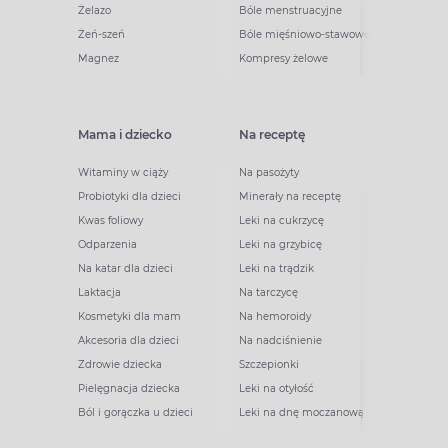
Żelazo
Bóle menstruacyjne
Żeń-szeń
Bóle mięśniowo-stawowe
Magnez
Kompresy żelowe
Mama i dziecko
Na receptę
Witaminy w ciąży
Na pasożyty
Probiotyki dla dzieci
Minerały na receptę
Kwas foliowy
Leki na cukrzycę
Odparzenia
Leki na grzybicę
Na katar dla dzieci
Leki na trądzik
Laktacja
Na tarczycę
Kosmetyki dla mam
Na hemoroidy
Akcesoria dla dzieci
Na nadciśnienie
Zdrowie dziecka
Szczepionki
Pielęgnacja dziecka
Leki na otyłość
Ból i gorączka u dzieci
Leki na dnę moczanową