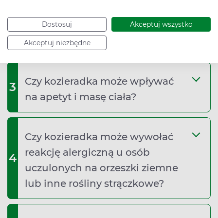
Czy kozieradka może wchodzić w
2
interakcje z lekami
Dostosuj
Akceptuj wszystko
przeciwzakrzepowymi?
Akceptuj niezbędne
Czy kozieradka może wpływać
3
na apetyt i masę ciała?
Czy kozieradka może wywołać
reakcję alergiczną u osób
4
uczulonych na orzeszki ziemne
lub inne rośliny strączkowe?