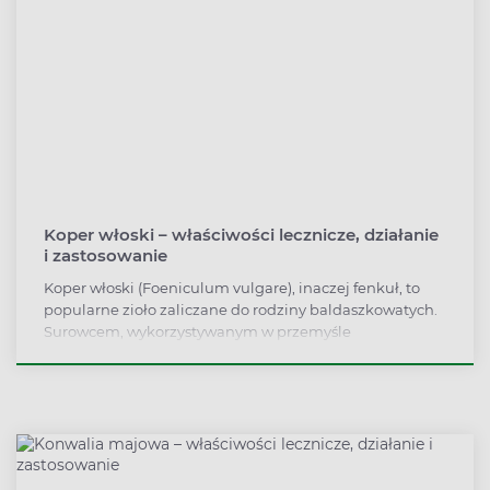
Koper włoski – właściwości lecznicze, działanie
i zastosowanie
Koper włoski (Foeniculum vulgare), inaczej fenkuł, to
popularne zioło zaliczane do rodziny baldaszkowatych.
Surowcem, wykorzystywanym w przemyśle
farmaceutycznym i fitoterapii jest owoc kopru. Napary z
ziela stosuje się przede wszystkim w leczeniu
dolegliwości trawiennych, a także w przypadku kaszlu
(działanie wykrztuśne). Jeszcze do niedawna herbatki z
kopru włoskiego były podawane niemowlętom na kolki.
Jednakże dzisiaj, zdania na temat bezpieczeństwa tego
napoju dla tak małych dzieci, są podzielone.