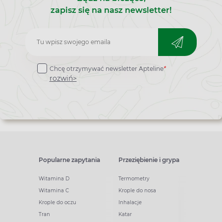
zapisz się na nasz newsletter!
Zapisz
do
Chcę otrzymywać newsletter Apteline
*
newslettera
rozwiń>
Popularne zapytania
Przeziębienie i grypa
Witamina D
Termometry
Witamina C
Krople do nosa
Krople do oczu
Inhalacje
Tran
Katar