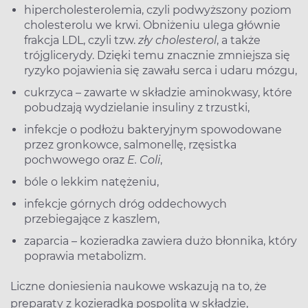
hipercholesterolemia, czyli podwyższony poziom
cholesterolu we krwi. Obniżeniu ulega głównie
frakcja LDL, czyli tzw.
zły cholesterol
, a także
trójglicerydy. Dzięki temu znacznie zmniejsza się
ryzyko pojawienia się zawału serca i udaru mózgu,
cukrzyca – zawarte w składzie aminokwasy, które
pobudzają wydzielanie insuliny z trzustki,
infekcje o podłożu bakteryjnym spowodowane
przez gronkowce, salmonellę, rzęsistka
pochwowego oraz
E. Coli
,
bóle o lekkim natężeniu,
infekcje górnych dróg oddechowych
przebiegające z kaszlem,
zaparcia – kozieradka zawiera dużo błonnika, który
poprawia metabolizm.
Liczne doniesienia naukowe wskazują na to, że
preparaty z kozieradką pospolitą w składzie,