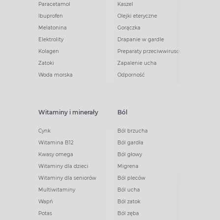
Paracetamol
Kaszel
Ibuprofen
Olejki eteryczne
Melatonina
Gorączka
Elektrolity
Drapanie w gardle
Kolagen
Preparaty przeciwwirusowe
Zatoki
Zapalenie ucha
Woda morska
Odporność
Witaminy i minerały
Ból
Cynk
Ból brzucha
Witamina B12
Ból gardła
Kwasy omega
Ból głowy
Witaminy dla dzieci
Migrena
Witaminy dla seniorów
Ból pleców
Multiwitaminy
Ból ucha
Wapń
Ból zatok
Potas
Ból zęba