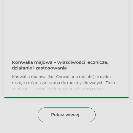
Konwalia majowa – właściwości lecznicze,
działanie i zastosowanie
Konwalia majowa (łac. Convallaria majalis) to dziko
rosnąca roślina zaliczana do rodziny liliowatych. Zioło
znane jest ze swoich drogocennych właściwości
leczniczych i jest częstym surowcem wykorzystywanym
w produkcji leków nasercowych. Liczne badania
naukowe wykazały, że zioło wspiera również pracę
układu nerwowego, obniża ciśnienie tętnicze krwi,
Pokaż więcej
łagodzi obrzęki, a także jest pomocne przy migrenie i
objawach menopauzy. Co więcej, ekstrakty z konwalii
majowej są częstym składnikiem kosmetyków do