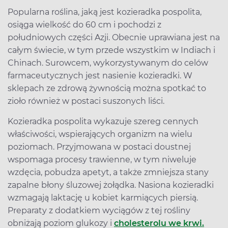
Popularna roślina, jaką jest kozieradka pospolita,
osiąga wielkość do 60 cm i pochodzi z
południowych części Azji. Obecnie uprawiana jest na
całym świecie, w tym przede wszystkim w Indiach i
Chinach. Surowcem, wykorzystywanym do celów
farmaceutycznych jest nasienie kozieradki. W
sklepach ze zdrową żywnością można spotkać to
zioło również w postaci suszonych liści.
Kozieradka pospolita wykazuje szereg cennych
właściwości, wspierających organizm na wielu
poziomach. Przyjmowana w postaci doustnej
wspomaga procesy trawienne, w tym niweluje
wzdęcia, pobudza apetyt, a także zmniejsza stany
zapalne błony śluzowej żołądka. Nasiona kozieradki
wzmagają laktację u kobiet karmiących piersią.
Preparaty z dodatkiem wyciągów z tej rośliny
obniżają poziom glukozy i
cholesterolu we krwi.