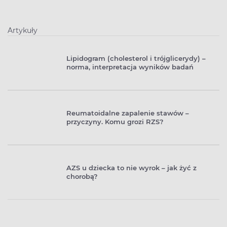
pielęgnacji cery trądzikowej.
Artykuły
Lipidogram (cholesterol i trójglicerydy) –
norma, interpretacja wyników badań
Reumatoidalne zapalenie stawów –
przyczyny. Komu grozi RZS?
AZS u dziecka to nie wyrok – jak żyć z
chorobą?