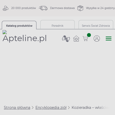
20 000 produktów
Darmowa dostawa
Wysyłka w 24 godziny
Katalog produktów
Poradnik
Serwis Świat Zdrowia
sztuk
Strona główna
Encyklopedia ziół
Kozieradka – właściwości