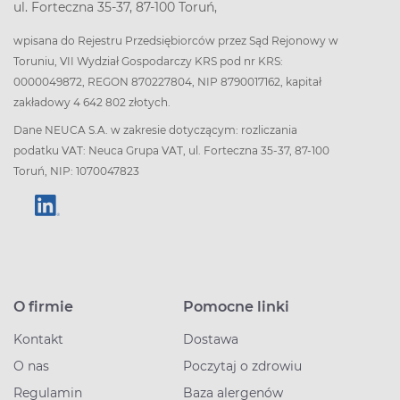
ul. Forteczna 35-37, 87-100 Toruń,
wpisana do Rejestru Przedsiębiorców przez Sąd Rejonowy w
Toruniu, VII Wydział Gospodarczy KRS pod nr KRS:
0000049872, REGON 870227804, NIP 8790017162, kapitał
zakładowy 4 642 802 złotych.
Dane NEUCA S.A. w zakresie dotyczącym: rozliczania
podatku VAT: Neuca Grupa VAT, ul. Forteczna 35-37, 87-100
Toruń, NIP: 1070047823
O firmie
Pomocne linki
Kontakt
Dostawa
O nas
Poczytaj o zdrowiu
Regulamin
Baza alergenów