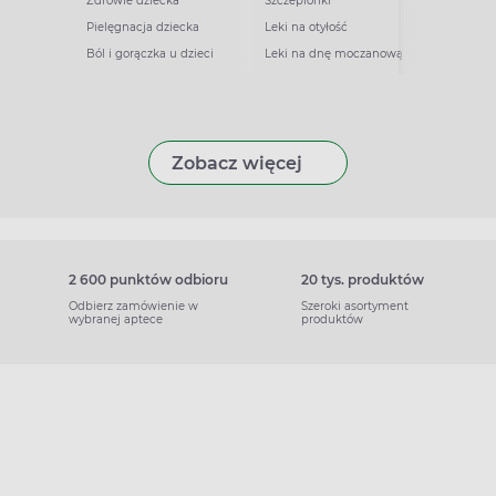
Zdrowie dziecka
Szczepionki
Pielęgnacja dziecka
Leki na otyłość
Ból i gorączka u dzieci
Leki na dnę moczanową
Zobacz więcej
2 600 punktów odbioru
20 tys. produktów
Odbierz zamówienie w
Szeroki asortyment
wybranej aptece
produktów