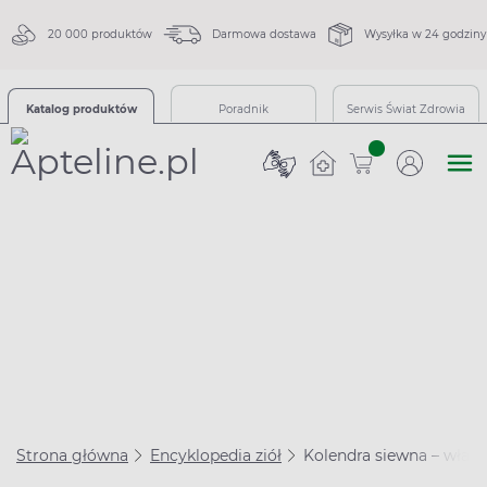
20 000 produktów
Darmowa dostawa
Wysyłka w 24 godziny
Katalog produktów
Poradnik
Serwis Świat Zdrowia
sztuk
Strona główna
Encyklopedia ziół
Kolendra siewna – właści