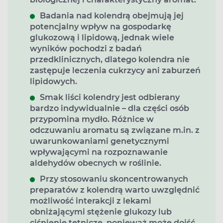
Badania nad kolendrą obejmują jej
potencjalny wpływ na gospodarkę
glukozową i lipidową, jednak wiele
wyników pochodzi z badań
przedklinicznych, dlatego kolendra nie
zastępuje leczenia cukrzycy ani zaburzeń
lipidowych.
Smak liści kolendry jest odbierany
bardzo indywidualnie – dla części osób
przypomina mydło. Różnice w
odczuwaniu aromatu są związane m.in. z
uwarunkowaniami genetycznymi
wpływającymi na rozpoznawanie
aldehydów obecnych w roślinie.
Przy stosowaniu skoncentrowanych
preparatów z kolendrą warto uwzględnić
możliwość interakcji z lekami
obniżającymi stężenie glukozy lub
ciśnienie tętnicze, ponieważ może dojść