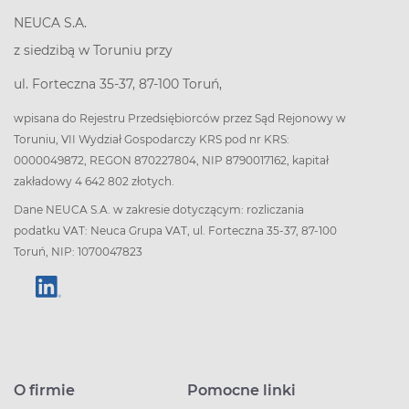
NEUCA S.A.
z siedzibą w Toruniu przy
ul. Forteczna 35-37, 87-100 Toruń,
wpisana do Rejestru Przedsiębiorców przez Sąd Rejonowy w
Toruniu, VII Wydział Gospodarczy KRS pod nr KRS:
0000049872, REGON 870227804, NIP 8790017162, kapitał
zakładowy 4 642 802 złotych.
Dane NEUCA S.A. w zakresie dotyczącym: rozliczania
podatku VAT: Neuca Grupa VAT, ul. Forteczna 35-37, 87-100
Toruń, NIP: 1070047823
O firmie
Pomocne linki