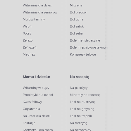
Witaminy dla dzieci
Migrena
Witaminy dla seniorów
Ból pleców
Multiwitaminy
Ból ucha
Wapń
Ból zatok
Potas
Ból zęba
Żelazo
Bóle menstruacyjne
Żeń-szeń
Bóle mięśniowo-stawowe
Magnez
Kompresy żelowe
Mama i dziecko
Na receptę
Witaminy w ciąży
Na pasożyty
Probiotyki dla dzieci
Minerały na receptę
Kwas foliowy
Leki na cukrzycę
Odparzenia
Leki na grzybicę
Na katar dla dzieci
Leki na trądzik
Laktacja
Na tarczycę
Kosmetyki dla mam
Na hemoroidy