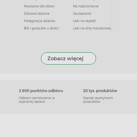
Akcesoria dla dzieci
Na nadciśnienie
Zdrowie dziecka
Szczepionki
Pielęgnacja dziecka
Leki na otyłość
Ból i gorączka u dzieci
Leki na dnę moczanową
Zobacz więcej
2 600 punktów odbioru
20 tys. produktów
Odbierz zamówienie w
Szeroki asortyment
wybranej aptece
produktów