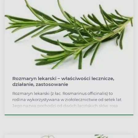
Rozmaryn lekarski – właściwości lecznicze,
działanie, zastosowanie
Rozmaryn lekarski (z łac. Rosmarinus officinalis) to
roślina wykorzystywana w ziołolecznictwie od setek lat.
Jego nazwa pochodzi od dwóch łacińskich słów: rosa
(róża) oraz marinus (morze). Należy do rodziny roślin
jasnotowatych (z łac. Lamiaceae Lindl.) i obecnie
wykorzystywany jest jako roślina ozdobna, lecznicza oraz
przyprawa. Rozmaryn lekarski ma bardzo bogaty skład i
jest źródłem wielu substancji bioaktywnych, m.in.