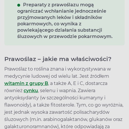
Preparaty z prawoślazu mogą
ograniczać wchłanianie jednocześnie
przyjmowanych leków i składników
pokarmowych, co wynika z
powlekającego działania substancji
śluzowych w przewodzie pokarmowym.
Prawoślaz – jakie ma właściwości?
Prawoślaz to roślina znana i wykorzystywana w
medycynie ludowej od wielu lat. Jest źródłem
witamin z grupy B
, a także A, E i C, dostarcza
również
cynku
, selenu i wapnia. Zawiera
antyoksydanty (w szczególności kumaryny i
flawonoidy), a także fitosterole. Tym, co go wyróżnia,
jest jednak wysoka zawartość polisacharydów
śluzowych (m.in. arabinogalaktanów, glukanów oraz
galakturonoramnanów), które odpowiadają za