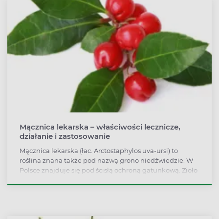
Mącznica lekarska – właściwości lecznicze,
działanie i zastosowanie
Mącznica lekarska (łac. Arctostaphylos uva-ursi) to
roślina znana także pod nazwą grono niedźwiedzie. W
Polsce znajduje się pod ścisłą ochroną gatunkową. Zioło
wykorzystywane jest przede wszystkim jako remedium
na dolegliwości ze strony układu moczowego. Okłady z
mącznicy lekarskiej stosuje się także do łagodzenia
przebarwień skórnych, obrzęków i zasinień.