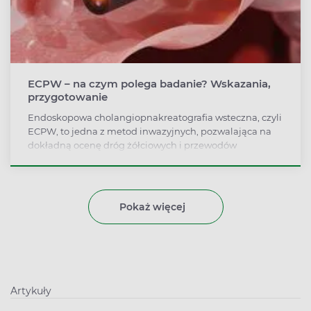
ECPW – na czym polega badanie? Wskazania,
przygotowanie
Endoskopowa cholangiopnakreatografia wsteczna, czyli
ECPW, to jedna z metod inwazyjnych, pozwalająca na
dokładną ocenę dróg żółciowych i przewodów
trzustkowych. Badanie to wykonuje się zwykle w
konkretnym celu terapeutycznym, po wcześniejszej
analizie badań wstępnych. Ten rodzaj diagnostyki lekarz
zaleca w kilku szczególnych przypadkach, m.in. przy
Pokaż więcej
podejrzeniu zmian nowotworowych.
Artykuły