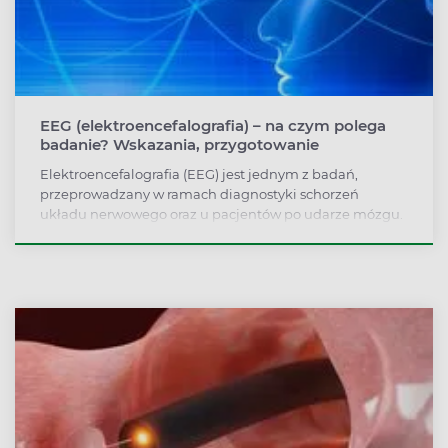
EEG (elektroencefalografia) – na czym polega
badanie? Wskazania, przygotowanie
Elektroencefalografia (EEG) jest jednym z badań,
przeprowadzany w ramach diagnostyki schorzeń
układu nerwowego oraz u pacjentów po udarze mózgu.
Elektroencefalografia (EEG) polega na badaniu
aktywności fal mózgowych, co pozwala ocenić
funkcjonalność tych struktur. Bardzo często
elektroencefalografię (EEG) wykonuje się w diagnostyce
padaczki.