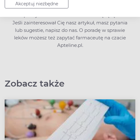
treści, choć pisane przez ekspertów, nie mogą
Akceptuj niezbędne
zastąpić wizyty u lekarza ani być podstawą do
podejmowania leczenia na własną rękę.
Jeśli zainteresował Cię nasz artykuł, masz pytania
lub sugestie,
napisz do nas
. O poradę w sprawie
leków możesz też zapytać farmaceutę na czacie
Apteline.pl.
Zobacz także