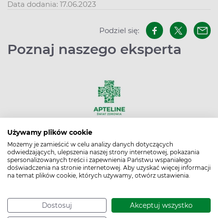
Data dodania: 17.06.2023
Podziel się:
Poznaj naszego eksperta
Używamy plików cookie
Redakcja Apteline
Możemy je zamieścić w celu analizy danych dotyczących
W Apteline.pl nie tylko zarezerwujesz leki,
odwiedzających, ulepszenia naszej strony internetowej, pokazania
suplementy diety, kosmetyki, testy diagnostyczne
spersonalizowanych treści i zapewnienia Państwu wspaniałego
doświadczenia na stronie internetowej. Aby uzyskać więcej informacji
i sprzęt medyczny, ale znajdziesz także bogatą
na temat plików cookie, których używamy, otwórz ustawienia.
wiedzę o zdrowiu i profilaktyce chorób.
Edukujemy i zachęcamy do kompleksowego
Dostosuj
Akceptuj wszystko
dbania o zdrowie. Pamiętaj jednak, że nasze