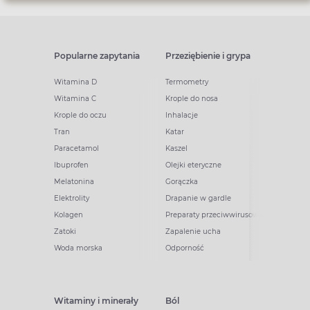
Popularne zapytania
Przeziębienie i grypa
Witamina D
Termometry
Witamina C
Krople do nosa
Krople do oczu
Inhalacje
Tran
Katar
Paracetamol
Kaszel
Ibuprofen
Olejki eteryczne
Melatonina
Gorączka
Elektrolity
Drapanie w gardle
Kolagen
Preparaty przeciwwirusowe
Zatoki
Zapalenie ucha
Woda morska
Odporność
Witaminy i minerały
Ból