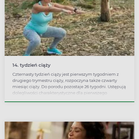
14. tydzień ciąży
Czternasty tydzień ciąży jest pierwszym tygodniem z
drugiego trymestru ciąży, rozpoczyna także czwarty
miesiąc ciąży. Do porodu pozostaje 26 tygodni. Ustępują
dolegliwości charakterystyczne dla pierwszego
trymestru, wiele kobiet uważa drugi trymestr ciąży za
najbardziej komfortowy.