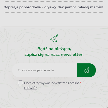
Depresja poporodowa – objawy. Jak pomóc młodej mamie?
Bądź na bieżąco,
zapisz się na nasz newsletter!
Zapisz
do
Chcę otrzymywać newsletter Apteline
*
newslettera
rozwiń>