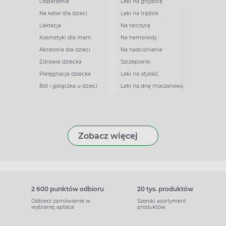
Odparzenia
Leki na grzybicę
Na katar dla dzieci
Leki na trądzik
Laktacja
Na tarczycę
Kosmetyki dla mam
Na hemoroidy
Akcesoria dla dzieci
Na nadciśnienie
Zdrowie dziecka
Szczepionki
Pielęgnacja dziecka
Leki na otyłość
Ból i gorączka u dzieci
Leki na dnę moczanową
Zobacz więcej
2 600 punktów odbioru
20 tys. produktów
Odbierz zamówienie w
Szeroki asortyment
wybranej aptece
produktów