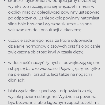
skurcze i dyskomfort w obrębie jamy brzusznej –
wynika to z rozciągania się więzadeł i mięśni w
okolicy macicy, dolegliwości powinny ustępować
po odpoczynku. Zaniepokoić powinny natomiast
silne bóle brzucha i wyraźne skurcze – są one
wskazaniem do konsultacji z lekarzem;
uczucie zatkanego nosa, za które odpowiada
działanie hormonów ciążowych oraz fizjologicznie
zwiększona objętość krwi w czasie ciąży;
widoczność naczyń żylnych – powiększają się one
i stają się bardzo widoczne. Pojawiają się nie tylko
na piersiach i brzuchu, lecz także na nogach i
dłoniach;
biała wydzielina z pochwy – odpowiada za nią
wysoki poziom estrogenu. Wydzielina powinna
być bezwonna lub o łagodnym zapachu. Jeśli ma