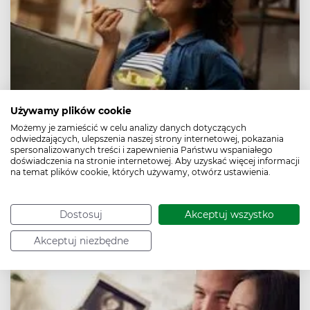
Używamy plików cookie
Możemy je zamieścić w celu analizy danych dotyczących
odwiedzających, ulepszenia naszej strony internetowej, pokazania
4. miesiąc ciąży
spersonalizowanych treści i zapewnienia Państwu wspaniałego
doświadczenia na stronie internetowej. Aby uzyskać więcej informacji
Czwarty miesiąc ciąży obejmuje tygodnie od 14. do 17. i
na temat plików cookie, których używamy, otwórz ustawienia.
jest pierwszym miesiącem z II trymestru ciąży. Ustępują
już na ogół nudności i wymioty, może być widać bardzo
niewielki ciążowy brzuszek. Dziecko intensywnie się
Dostosuj
Akceptuj wszystko
rozwija, może łapać pępowinę, a nawet się uśmiechać.
Akceptuj niezbędne