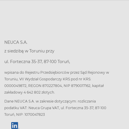
NEUCA S.A.
z siedzibą w Toruniu przy
ul. Forteczna 35-37, 87-100 Toruń,
wpisana do Rejestru Przedsiębiorców przez Sąd Rejonowy w
Toruniu, VII Wydział Gospodarczy KRS pod nr KRS:
0000049872, REGON 870227804, NIP 8790017162, kapitał
zakładowy 4 642 802 złotych.
Dane NEUCA S.A. w zakresie dotyczącym: rozliczania
podatku VAT: Neuca Grupa VAT, ul. Forteczna 35-37, 87-100
Toruń, NIP: 1070047823