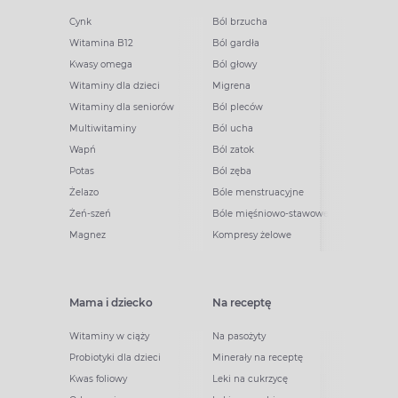
Cynk
Ból brzucha
Witamina B12
Ból gardła
Kwasy omega
Ból głowy
Witaminy dla dzieci
Migrena
Witaminy dla seniorów
Ból pleców
Multiwitaminy
Ból ucha
Wapń
Ból zatok
Potas
Ból zęba
Żelazo
Bóle menstruacyjne
Żeń-szeń
Bóle mięśniowo-stawowe
Magnez
Kompresy żelowe
Mama i dziecko
Na receptę
Witaminy w ciąży
Na pasożyty
Probiotyki dla dzieci
Minerały na receptę
Kwas foliowy
Leki na cukrzycę