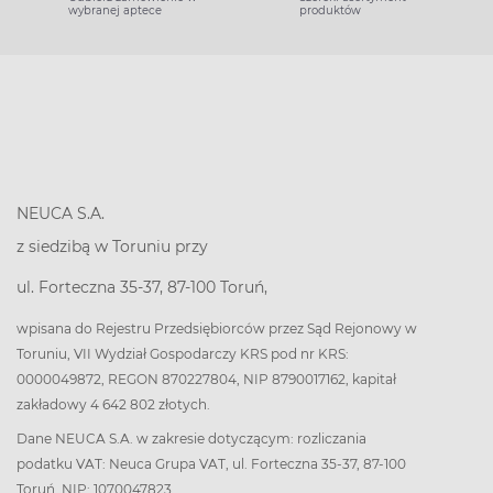
wybranej aptece
produktów
NEUCA S.A.
z siedzibą w Toruniu przy
ul. Forteczna 35-37, 87-100 Toruń,
wpisana do Rejestru Przedsiębiorców przez Sąd Rejonowy w
Toruniu, VII Wydział Gospodarczy KRS pod nr KRS:
0000049872, REGON 870227804, NIP 8790017162, kapitał
zakładowy 4 642 802 złotych.
Dane NEUCA S.A. w zakresie dotyczącym: rozliczania
podatku VAT: Neuca Grupa VAT, ul. Forteczna 35-37, 87-100
Toruń, NIP: 1070047823