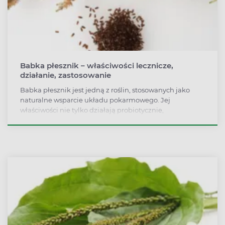
Babka płesznik – właściwości lecznicze,
działanie, zastosowanie
Babka płesznik jest jedną z roślin, stosowanych jako
naturalne wsparcie układu pokarmowego. Jej
właściwości nie tylko działają probiotycznie,
wspomagając naturalną florę bakteryjną jelit, ale także
pomagają przy takich dolegliwościach jak zaparcia.
Babka płesznik wpływa również korzystnie na skórę i
wspomaga proces odchudzania. Jakie jeszcze działanie
ma babka płesznik? Jak ją stosować? Czy są jakieś
przeciwwskazania? Sprawdź!