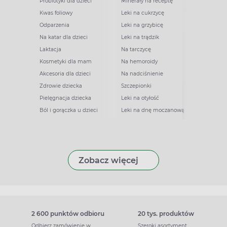
Probiotyki dla dzieci
Minerały na receptę
Kwas foliowy
Leki na cukrzycę
Odparzenia
Leki na grzybicę
Na katar dla dzieci
Leki na trądzik
Laktacja
Na tarczycę
Kosmetyki dla mam
Na hemoroidy
Akcesoria dla dzieci
Na nadciśnienie
Zdrowie dziecka
Szczepionki
Pielęgnacja dziecka
Leki na otyłość
Ból i gorączka u dzieci
Leki na dnę moczanową
Zobacz więcej
2 600 punktów odbioru
20 tys. produktów
Odbierz zamówienie w
Szeroki asortyment