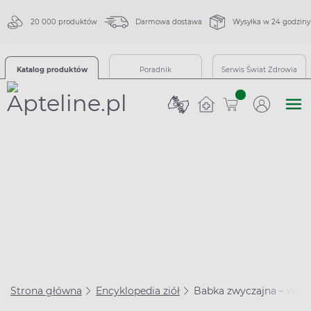
20 000 produktów
Darmowa dostawa
Wysyłka w 24 godziny
Katalog produktów
Poradnik
Serwis Świat Zdrowia
sztuk
Strona główna
Encyklopedia ziół
Babka zwyczajna – właśc