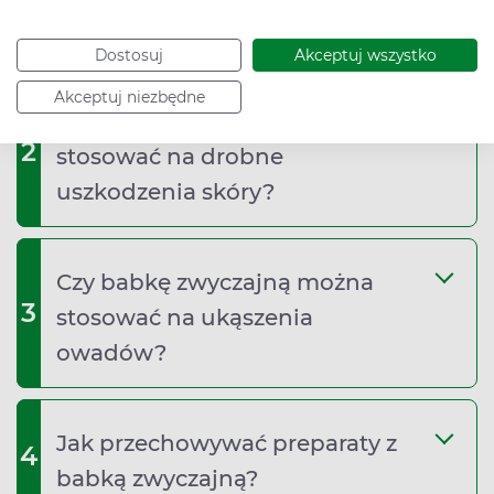
1
jadalna?
Dostosuj
Akceptuj wszystko
Akceptuj niezbędne
Czy babkę zwyczajną można
2
stosować na drobne
uszkodzenia skóry?
Czy babkę zwyczajną można
3
stosować na ukąszenia
owadów?
Jak przechowywać preparaty z
4
babką zwyczajną?