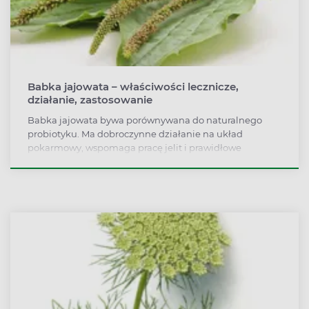
Babka jajowata – właściwości lecznicze,
działanie, zastosowanie
Babka jajowata bywa porównywana do naturalnego
probiotyku. Ma dobroczynne działanie na układ
pokarmowy, wspomaga pracę jelit i prawidłowe
wypróżnianie się. Nie są to jednak jedyne zalety babki
jajowatej. Roślina ta może być pomocna również dla
diabetyków! Jakie jeszcze działanie ma babka jajowata?
Na co pomaga? Jak ją stosować? Sprawdź!