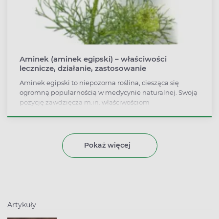
Aminek (aminek egipski) – właściwości
lecznicze, działanie, zastosowanie
Aminek egipski to niepozorna roślina, ciesząca się
ogromną popularnością w medycynie naturalnej. Swoją
pozycję zawdzięcza m.in. właściwościom
moczopędnym, rozkurczowym czy przeciwbólowym.
Pomaga m.in. na takie dolegliwości jak zapalenie
pęcherza, kamica nerkowa czy astma. Jakie jeszcze
właściwości ma aminek egipski? Gdzie znajduje
Pokaż więcej
zastosowanie? Sprawdź, w czym może pomóc!
Artykuły