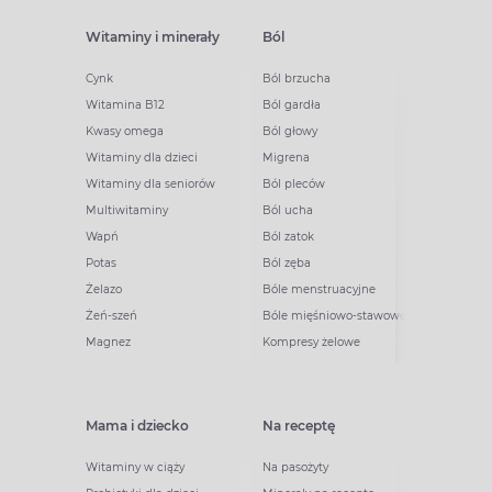
Witaminy i minerały
Ból
Cynk
Ból brzucha
Witamina B12
Ból gardła
Kwasy omega
Ból głowy
Witaminy dla dzieci
Migrena
Witaminy dla seniorów
Ból pleców
Multiwitaminy
Ból ucha
Wapń
Ból zatok
Potas
Ból zęba
Żelazo
Bóle menstruacyjne
Żeń-szeń
Bóle mięśniowo-stawowe
Magnez
Kompresy żelowe
Mama i dziecko
Na receptę
Witaminy w ciąży
Na pasożyty