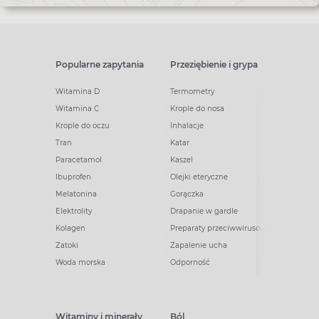
Popularne zapytania
Przeziębienie i grypa
Witamina D
Termometry
Witamina C
Krople do nosa
Krople do oczu
Inhalacje
Tran
Katar
Paracetamol
Kaszel
Ibuprofen
Olejki eteryczne
Melatonina
Gorączka
Elektrolity
Drapanie w gardle
Kolagen
Preparaty przeciwwirusowe
Zatoki
Zapalenie ucha
Woda morska
Odporność
Witaminy i minerały
Ból