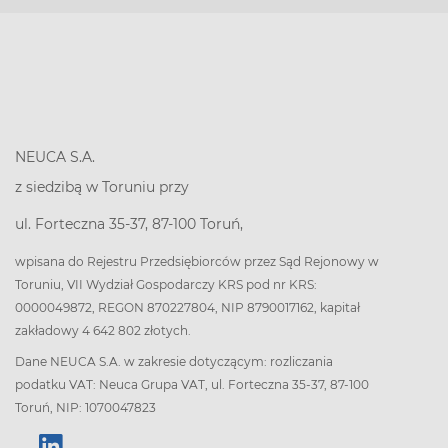
NEUCA S.A.
z siedzibą w Toruniu przy
ul. Forteczna 35-37, 87-100 Toruń,
wpisana do Rejestru Przedsiębiorców przez Sąd Rejonowy w
Toruniu, VII Wydział Gospodarczy KRS pod nr KRS:
0000049872, REGON 870227804, NIP 8790017162, kapitał
zakładowy 4 642 802 złotych.
Dane NEUCA S.A. w zakresie dotyczącym: rozliczania
podatku VAT: Neuca Grupa VAT, ul. Forteczna 35-37, 87-100
Toruń, NIP: 1070047823