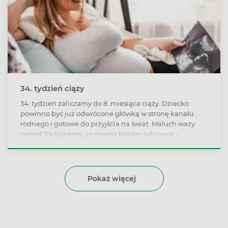
34. tydzień ciąży
34. tydzień zaliczamy do 8. miesiąca ciąży. Dziecko
powinno być już odwrócone główką w stronę kanału
rodnego i gotowe do przyjścia na świat. Maluch waży
ponad 2 kilogramy, co mama bardzo odczuwa –
problemem staje się wiązanie sznurówek.
Pokaż więcej