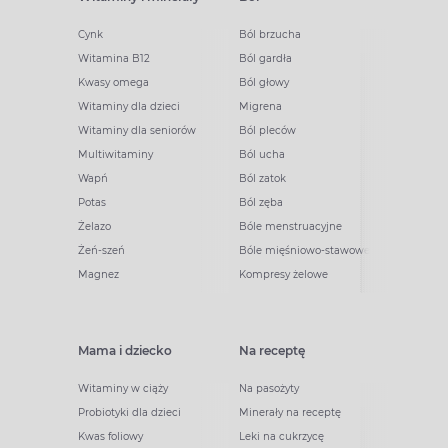
Cynk
Ból brzucha
Witamina B12
Ból gardła
Kwasy omega
Ból głowy
Witaminy dla dzieci
Migrena
Witaminy dla seniorów
Ból pleców
Multiwitaminy
Ból ucha
Wapń
Ból zatok
Potas
Ból zęba
Żelazo
Bóle menstruacyjne
Żeń-szeń
Bóle mięśniowo-stawowe
Magnez
Kompresy żelowe
Mama i dziecko
Na receptę
Witaminy w ciąży
Na pasożyty
Probiotyki dla dzieci
Minerały na receptę
Kwas foliowy
Leki na cukrzycę