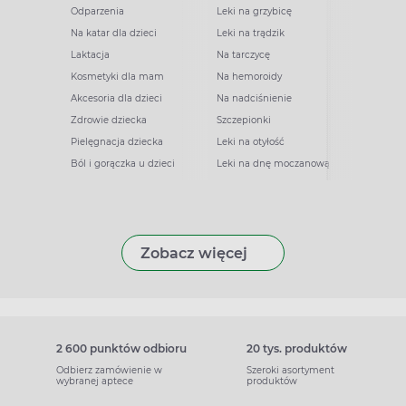
Odparzenia
Leki na grzybicę
Na katar dla dzieci
Leki na trądzik
Laktacja
Na tarczycę
Kosmetyki dla mam
Na hemoroidy
Akcesoria dla dzieci
Na nadciśnienie
Zdrowie dziecka
Szczepionki
Pielęgnacja dziecka
Leki na otyłość
Ból i gorączka u dzieci
Leki na dnę moczanową
Zobacz więcej
2 600 punktów odbioru
20 tys. produktów
Odbierz zamówienie w
Szeroki asortyment
wybranej aptece
produktów