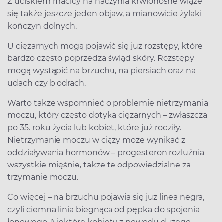
Z uciskiem macicy na naczynia krwionośne wiąże
się także jeszcze jeden objaw, a mianowicie żylaki
kończyn dolnych.
U ciężarnych mogą pojawić się już rozstępy, które
bardzo często poprzedza świąd skóry. Rozstępy
mogą wystąpić na brzuchu, na piersiach oraz na
udach czy biodrach.
Warto także wspomnieć o problemie nietrzymania
moczu, który często dotyka ciężarnych – zwłaszcza
po 35. roku życia lub kobiet, które już rodziły.
Nietrzymanie moczu w ciąży może wynikać z
oddziaływania hormonów – progesteron rozluźnia
wszystkie mięśnie, także te odpowiedzialne za
trzymanie moczu.
Co więcej – na brzuchu pojawia się już linea negra,
czyli ciemna linia biegnąca od pępka do spojenia
łonowego. Niektóre kobiety z powodu dużego