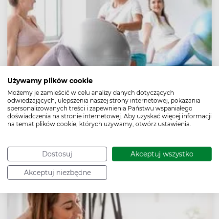
Używamy plików cookie
33. tydzień ciąży
Możemy je zamieścić w celu analizy danych dotyczących
odwiedzających, ulepszenia naszej strony internetowej, pokazania
Ósmy miesiąc ciąży trwa, do porodu pozostaje siedem
spersonalizowanych treści i zapewnienia Państwu wspaniałego
tygodni, za cztery ciąża będzie uznawana za donoszoną.
doświadczenia na stronie internetowej. Aby uzyskać więcej informacji
Dziecko przygotowuje się do porodu i tyje 150–200
na temat plików cookie, których używamy, otwórz ustawienia.
gramów na tydzień. Ciążowe dolegliwości mamy, takie
jak zgaga, duszności, zaparcia i potrzeba korzystania z
toalety, nasilają się.
Dostosuj
Akceptuj wszystko
Akceptuj niezbędne