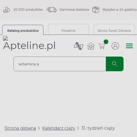
20 000 produktów
Darmowa dostawa
Wysyłka w 24 godziny
Katalog produktów
Poradnik
Serwis Świat Zdrowia
sztuk
Strona główna
Kalendarz ciąży
31. tydzień ciąży