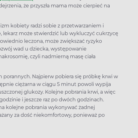
podejrzenia, że przyszła mama może cierpieć na
izm kobiety radzi sobie z przetwarzaniem i
, lekarz może stwierdzić lub wykluczyć cukrzycę
odpowiednio leczona, może zwiększać ryzyko
ozwój wad u dziecka, występowanie
makrosomię, czyli nadmierną masę ciała
 porannych. Najpierw pobiera się próbkę krwi w
ępnie ciężarna w ciągu 5 minut powoli wypija
szczonej glukozy. Kolejne pobrania krwi, a więc
odzinie i jeszcze raz po dwóch godzinach.
 na kolejne pobrania wykonywać żadnej
uważany za dość niekomfortowy, ponieważ po