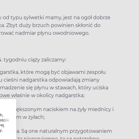
y od typu sylwetki mamy, jest na ogół dobrze
ka. Zbyt duży brzuch powinien skłonić do
erować nadmiar płynu owodniowego.
 tygodniu ciąży zaliczamy:
dgarstka, które mogą być objawami zespołu
łu cieśni nadgarstka odpowiadają zmiany
dzenie się płynu w stawach, który uciska
lowe właśnie w okolicy nadgarstka;
az zwiększonym naciskiem na żyły miednicy i
h,
yniowym w żyłach;
ści i
ej.
y,
ona Hicksa. Są one naturalnym przygotowaniem
ażane za nieprzyjemne, to są potrzebne.