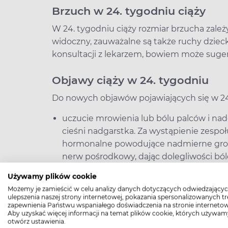
Brzuch w 24. tygodniu ciąży
W 24. tygodniu ciąży rozmiar brzucha zależ
widoczny, zauważalne są także ruchy dziec
konsultacji z lekarzem, bowiem może sug
Objawy ciąży w 24. tygodniu
Do nowych objawów pojawiających się w 24.
uczucie mrowienia lub bólu palców i na
cieśni nadgarstka. Za wystąpienie zespo
hormonalne powodujące nadmierne groma
nerw pośrodkowy, dając dolegliwości bó
Używamy plików cookie
hemoroidy – spowodowane zaparciami or
Możemy je zamieścić w celu analizy danych dotyczących odwiedzającyc
zwiększonym ciśnieniem wewnątrznacz
ulepszenia naszej strony internetowej, pokazania spersonalizowanych tre
zapewnienia Państwu wspaniałego doświadczenia na stronie internetow
Aby uzyskać więcej informacji na temat plików cookie, których używam
delikatne skurcze – tzw. skurcze Braxt
otwórz ustawienia.
macicy do porodu i chociaż mogą być uw