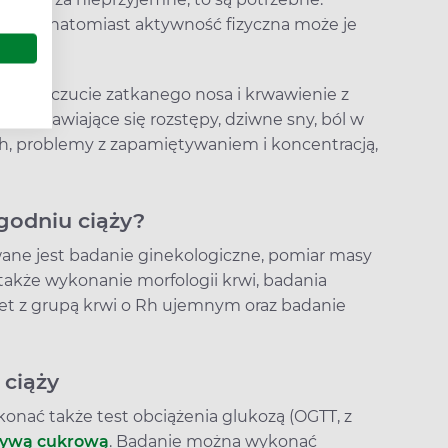
ynku, natomiast aktywność fizyczna może je
petyt, uczucie zatkanego nosa i krwawienie z
oraz pojawiające się rozstępy, dziwne sny, ból w
ch, problemy z zapamiętywaniem i koncentracją,
godniu ciąży?
wane jest badanie ginekologiczne, pomiar masy
a także wykonanie morfologii krwi, badania
et z grupą krwi o Rh ujemnym oraz badanie
 ciąży
konać także test obciążenia glukozą (OGTT, z
zywą cukrową
. Badanie można wykonać