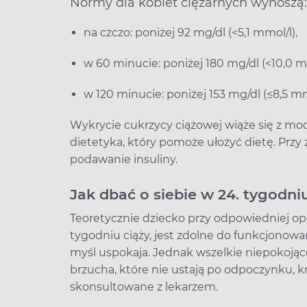
Normy dla kobiet ciężarnych wynoszą:
na czczo: poniżej 92 mg/dl (<5,1 mmol/l),
w 60 minucie: poniżej 180 mg/dl (<10,0 m
w 120 minucie: poniżej 153 mg/dl (≤8,5 mm
Wykrycie cukrzycy ciążowej wiąże się z mody
dietetyka, który pomoże ułożyć dietę. Pr
podawanie insuliny.
Jak dbać o siebie w 24. tygodni
Teoretycznie dziecko przy odpowiedniej opi
tygodniu ciąży, jest zdolne do funkcjonow
myśl uspokaja. Jednak wszelkie niepokojąc
brzucha, które nie ustają po odpoczynku, k
skonsultowane z lekarzem.