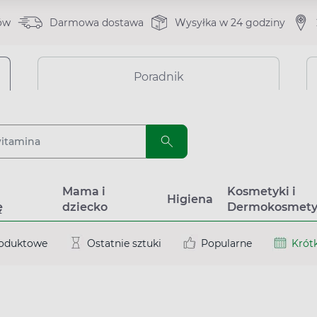
ów
Darmowa dostawa
Wysyłka w 24 godziny
Poradnik
a
Mama i
Kosmetyki i
Higiena
ę
dziecko
Dermokosmety
roduktowe
Ostatnie sztuki
Popularne
Krótk