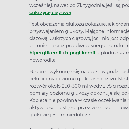
wcześniej, nawet od 21. tygodnia, jeśli są 
cukrzycę ciążową
.
Test obciążenia glukozą pokazuje, jak organ
przyswajaniem glukozy. Mając te informacje
ciążową. Cukrzyca ciążowa, jeśli nie jest 
poronienia oraz przedwczesnego porodu, r
hiperglikemii
i
hipoglikemii
u płodu oraz 
noworodka.
Badanie wykonuje się na czczo w godzinach
celu oceny poziomu glukozy na czczo. Nast
roztwór około 250-300 ml wody z 75 g rozpu
pomiary poziomu glukozy dokonuje się po g
Kobieta nie powinna w czasie oczekiwania
aktywności. Test jest przez wiele kobiet 
glukozie jest im niedobrze.