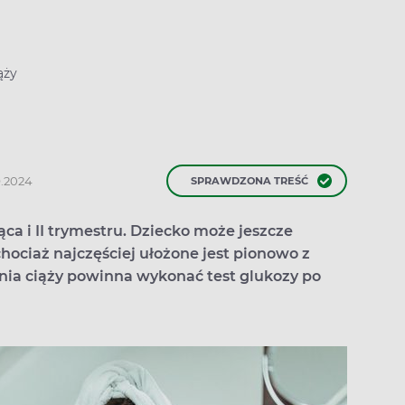
ąży
9.2024
SPRAWDZONA TREŚĆ
iąca i II trymestru. Dziecko może jeszcze
ociaż najczęściej ułożone jest pionowo z
dnia ciąży powinna wykonać test glukozy po