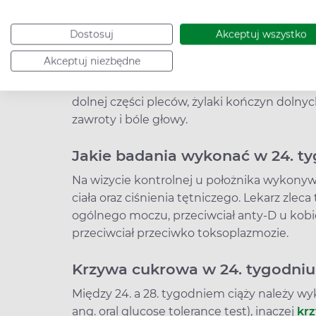
Skurcze powinny ustawać tuż po odpocz
nasilać.
Dostosuj
Akceptuj wszystko
Akceptuj niezbędne
Pozostałe objawy ciąży to wysokie libido, a
dziąseł, świąd skóry na brzuchu i piersiach 
dolnej części pleców, żylaki kończyn dolny
zawroty i bóle głowy.
Jakie badania wykonać w 24. ty
Na wizycie kontrolnej u położnika wykony
ciała oraz ciśnienia tętniczego. Lekarz zlec
ogólnego moczu, przeciwciał anty-D u kobi
przeciwciał przeciwko toksoplazmozie.
Krzywa cukrowa w 24. tygodniu
Między 24. a 28. tygodniem ciąży należy wy
ang. oral glucose tolerance test), inaczej
kr