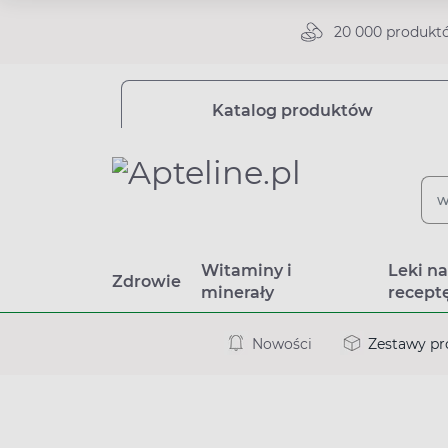
20 000 produkt
Katalog produktów
Witaminy i
Leki n
Zdrowie
minerały
recept
Nowości
Zestawy p