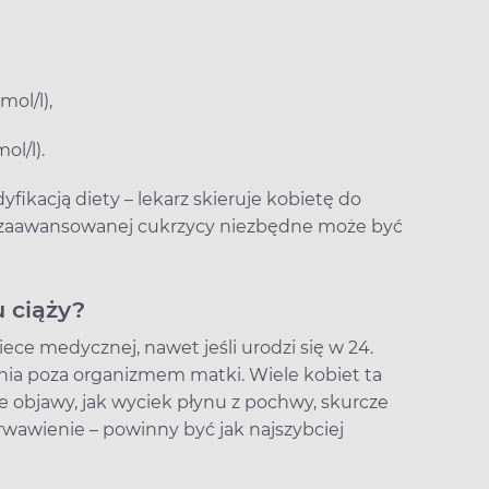
mol/l),
ol/l).
fikacją diety – lekarz skieruje kobietę do
zy zaawansowanej cukrzycy niezbędne może być
u ciąży?
ece medycznej, nawet jeśli urodzi się w 24.
ania poza organizmem matki. Wiele kobiet ta
e objawy, jak wyciek płynu z pochwy, skurcze
rwawienie – powinny być jak najszybciej