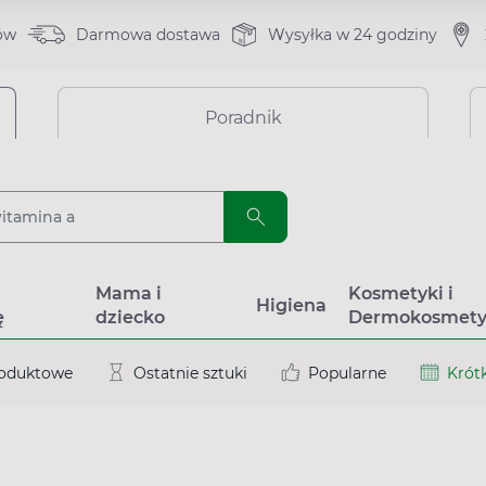
ów
Darmowa dostawa
Wysyłka w 24 godziny
Poradnik
a
Mama i
Kosmetyki i
Higiena
ę
dziecko
Dermokosmety
roduktowe
Ostatnie sztuki
Popularne
Krótk