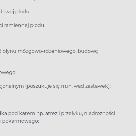
udowej płodu,
ci ramiennej płodu.
ość płynu mózgowo-rdzeniowego, budowę
cowego;
jonalnym (poszukuje się m.in. wad zastawek);
ka pod kątem np. atrezji przełyku, niedrożności
du pokarmowego;