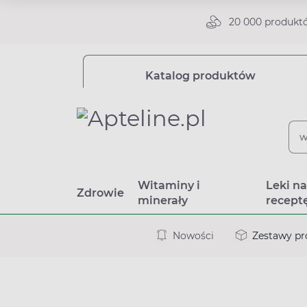
20 000 produkt
Katalog produktów
Witaminy i
Leki n
Zdrowie
minerały
recept
Nowości
Zestawy p