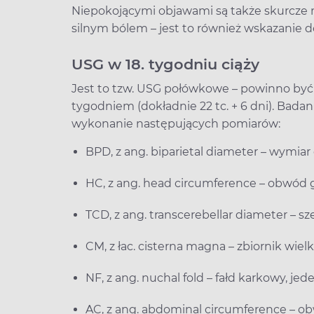
Niepokojącymi objawami są także skurcze m
silnym bólem – jest to również wskazanie do
USG w 18. tygodniu ciąży
Jest to tzw. USG połówkowe – powinno być
tygodniem (dokładnie 22 tc. + 6 dni). Bada
wykonanie następujących pomiarów:
BPD, z ang. biparietal diameter – wymi
HC, z ang. head circumference – obwód 
TCD, z ang. transcerebellar diameter – 
CM, z łac. cisterna magna – zbiornik wie
NF, z ang. nuchal fold – fałd karkowy, 
AC, z ang. abdominal circumference – o