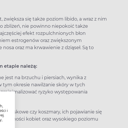
 zwiększa się także poziom libido, a wraz z nim
o zbliżeń, nie powinno niepokoić także
najczęściej efekt rozpulchnionych błon
łaniem estrogenów oraz zwiększonym
nosa oraz ma krwawienie z dziąseł. Są to
 etapie należą:
e jest na brzuchu i piersiach, wynika z
 w tym okresie nawilżanie skóry w tych
by zminimalizować ryzyko występowania
h,
ści i
 groteskowe czy koszmary, ich pojawianie się
ej.
ocjonalności kobiet oraz wysokiego poziomu
y,