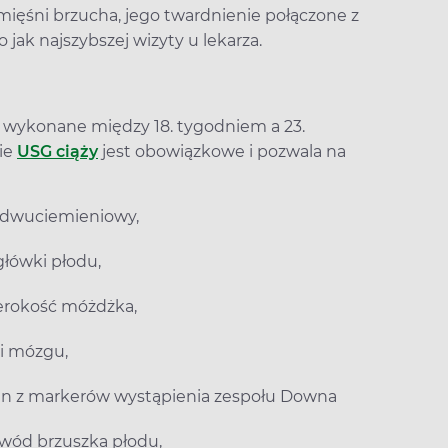
ięśni brzucha, jego twardnienie połączone z
 jak najszybszej wizyty u lekarza.
 wykonane między 18. tygodniem a 23.
nie
USG ciąży
jest obowiązkowe i pozwala na
ar dwuciemieniowy,
główki płodu,
szerokość móżdżka,
lki mózgu,
jeden z markerów wystąpienia zespołu Downa
bwód brzuszka płodu,