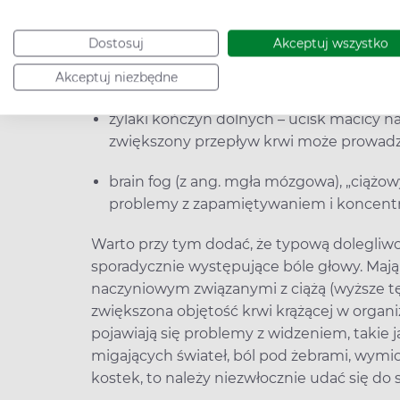
ból w dolnej części pleców – wynika z ro
Dostosuj
Akceptuj wszystko
macicę w miejscu. Więzadła rozrastają si
Akceptuj niezbędne
jednak intensywny;
żylaki kończyn dolnych – ucisk macicy na
zwiększony przepływ krwi może prowadzi
brain fog (z ang. mgła mózgowa), „ciążow
problemy z zapamiętywaniem i koncentracj
Warto przy tym dodać, że typową dolegliwoś
sporadycznie występujące bóle głowy. Maj
naczyniowym związanymi z ciążą (wyższe t
zwiększona objętość krwi krążącej w organiz
pojawiają się problemy z widzeniem, takie 
migających świateł, ból pod żebrami, wymiot
kostek, to należy niezwłocznie udać się do s