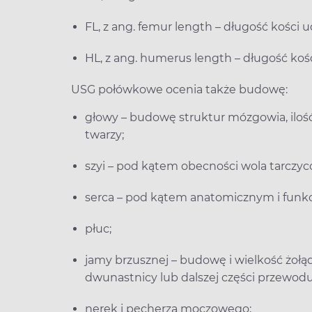
FL, z ang. femur length – długość kości 
HL, z ang. humerus length – długość koś
USG połówkowe ocenia także budowę:
głowy – budowę struktur mózgowia, il
twarzy;
szyi – pod kątem obecności wola tarczy
serca – pod kątem anatomicznym i funkc
płuc;
jamy brzusznej – budowę i wielkość żołąd
dwunastnicy lub dalszej części przewo
nerek i pęcherza moczowego;