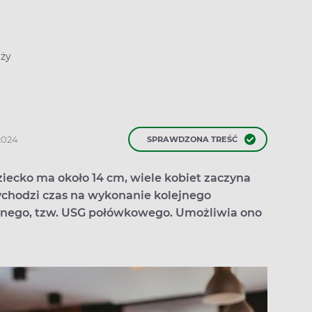
ąży
.2024
SPRAWDZONA TREŚĆ
 Dziecko ma około 14 cm, wiele kobiet zaczyna
zychodzi czas na wykonanie kolejnego
znego, tzw. USG połówkowego. Umożliwia ono