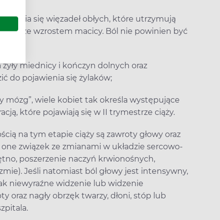
zciągania się więzadeł obłych, które utrzymują
ę wraz ze wzrostem macicy. Ból nie powinien być
 żyły miednicy i kończyn dolnych oraz
ć do pojawienia się żylaków;
y mózg”, wiele kobiet tak określa występujące
ą, które pojawiają się w II trymestrze ciąży.
cią na tym etapie ciąży są zawroty głowy oraz
ą one związek ze zmianami w układzie sercowo-
ętno, poszerzenie naczyń krwionośnych,
mie). Jeśli natomiast ból głowy jest intensywny,
jak niewyraźne widzenie lub widzenie
y oraz nagły obrzęk twarzy, dłoni, stóp lub
zpitala.