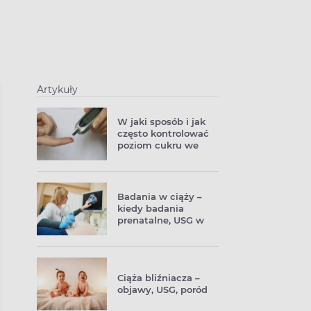
Artykuły
W jaki sposób i jak
często kontrolować
poziom cukru we
krwi w ciąży?
Badania w ciąży –
kiedy badania
prenatalne, USG w
ciąży, KTG, posiew z
pochwy
Ciąża bliźniacza –
objawy, USG, poród