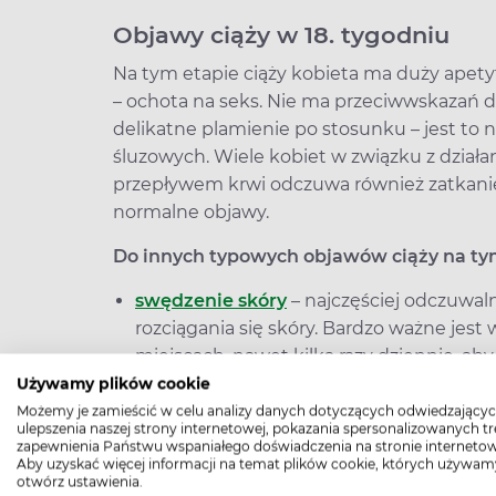
Objawy ciąży w 18. tygodniu
Na tym etapie ciąży kobieta ma duży apetyt,
– ochota na seks. Nie ma przeciwwskazań d
delikatne plamienie po stosunku – jest to 
śluzowych. Wiele kobiet w związku z dzia
przepływem krwi odczuwa również zatkanie 
normalne objawy.
Do innych typowych objawów ciąży na tym
swędzenie skóry
– najczęściej odczuwaln
rozciągania się skóry. Bardzo ważne jest
miejscach, nawet kilka razy dziennie, a
rozstępów
;
Używamy plików cookie
Możemy je zamieścić w celu analizy danych dotyczących odwiedzającyc
ulepszenia naszej strony internetowej, pokazania spersonalizowanych tre
dziwne sny – mogą to być sny erotyczne,
zapewnienia Państwu wspaniałego doświadczenia na stronie internetow
jest normalne; wynikają one z dużej em
Aby uzyskać więcej informacji na temat plików cookie, których używam
otwórz ustawienia.
hormonów.