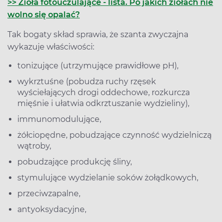
>> Zioła fotouczulające - lista. Po jakich ziołach nie
wolno się opalać?
Tak bogaty skład sprawia, że szanta zwyczajna
wykazuje właściwości:
tonizujące (utrzymujące prawidłowe pH),
wykrztuśne (pobudza ruchy rzęsek
wyściełających drogi oddechowe, rozkurcza
mięśnie i ułatwia odkrztuszanie wydzieliny),
immunomodulujące,
żółciopędne, pobudzające czynność wydzielniczą
wątroby,
pobudzające produkcję śliny,
stymulujące wydzielanie soków żołądkowych,
przeciwzapalne,
antyoksydacyjne,