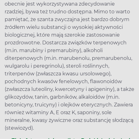
obecnie jest wykorzystywana zdecydowanie
rzadziej, bywa też trudno dostępna. Mimo to warto
pamiętać, że szanta zwyczajna jest bardzo dobrym
źródłem wielu substancji o wysokiej aktywności
biologicznej, które mają szerokie zastosowanie
prozdrowotne. Dostarcza związków terpenowych
(m.in. marubiny i premarubiny), alkoholi
diterpenowych (m.in. marubenolu, premarubenolu,
wulgarolu i peregrinolu), steroli roślinnych,
triterpenów (zwłaszcza kwasu ursolowego),
pochodnych kwasów fenelowych, flawonoidów
(zwłaszcza luteoliny, kwercetyny i apigeniny), a także
glikozydów, tanin, garbników, alkaloidów (m.in.
betonicyny, truicyny) i olejków eterycznych. Zawiera
również witaminy A, E oraz K, saponiny, sole
mineralne, kwasy żywiczne oraz substancję słodzącą
(stewiozyd).