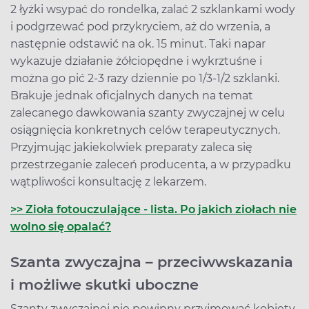
2 łyżki wsypać do rondelka, zalać 2 szklankami wody
i podgrzewać pod przykryciem, aż do wrzenia, a
następnie odstawić na ok. 15 minut. Taki napar
wykazuje działanie żółciopędne i wykrztuśne i
można go pić 2-3 razy dziennie po 1/3-1/2 szklanki.
Brakuje jednak oficjalnych danych na temat
zalecanego dawkowania szanty zwyczajnej w celu
osiągnięcia konkretnych celów terapeutycznych.
Przyjmując jakiekolwiek preparaty zaleca się
przestrzeganie zaleceń producenta, a w przypadku
wątpliwości konsultację z lekarzem.
>> Zioła fotouczulające - lista. Po jakich ziołach nie
wolno się opalać?
Szanta zwyczajna – przeciwwskazania
i możliwe skutki uboczne
Szanty zwyczajnej nie powinny przyjmować kobiety