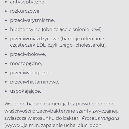
antyseptyczne,
rozkurczowe,
przeciwarytmiczne,
hipotensyjne (obniżające ciśnienie krwi),
przeciwmiażdżycowe (hamuje utlenianie
cząsteczek LDL, czyli „złego” cholesterolu),
przeciwbólowe,
moczopędne,
przeciwalergiczne,
przeciwhistaminowe,
uspokajające.
Wstępne badania sugerują też prawdopodobne
właściwości przeciwbakteryjne szanty zwyczajnej,
zwłaszcza w stosunku do bakterii
Proteus vulgaris
(wywołuje m.in. zapalenie ucha, płuc, opon