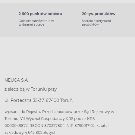
2 600 punktów odbioru
20 tys. produktów
Odbierz zamówienie w
Szeroki asortyment
wybranej aptece
produktów
NEUCA S.A.
z siedzibą w Toruniu przy
ul. Forteczna 35-37, 87-100 Toruń,
wpisana do Rejestru Przedsiębiorców przez Sąd Rejonowy w
Toruniu, VII Wydział Gospodarczy KRS pod nr KRS:
0000049872, REGON 870227804, NIP 8790017162, kapitał
zakładowy 4 642 802 złotych.