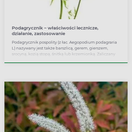
Podagrycznik – właściwości lecznicze,
działanie, zastosowanie
Podagrycznik pospolity (z łac. Aegopodium podagraria
L) nazywany jest także barszlicą, gerem, gierszem,
srocyną, kozią stopą, śnitką lub krzemionką. Zaliczany
jest do rodziny roślin selerowatych (z łac. Apiaceae
Lindl). Mimo, że wiele osób traktuje go wyłącznie jako
chwast, warto wiedzieć, że jest on wartościowym
surowcem leczniczym o wielu prozdrowotnych
właściwościach i szerokim zastosowaniu. Pierwotna
nazwa podagrycznika pochodzi od podagry (znanej też
jako dna moczanowa), czyli choroby spowodowanej
nadmiernym odkładaniem się złogów kwasu
moczowego w stawach. To w jej leczeniu
wykorzystywany jest od tysięcy lat, jako naturalny sposób
zmniejszający dolegliwości i wspomagający leczenie.
Obecnie jego zastosowanie jest jednak zdecydowanie
szersze i warto go stosować nie tylko w problemach