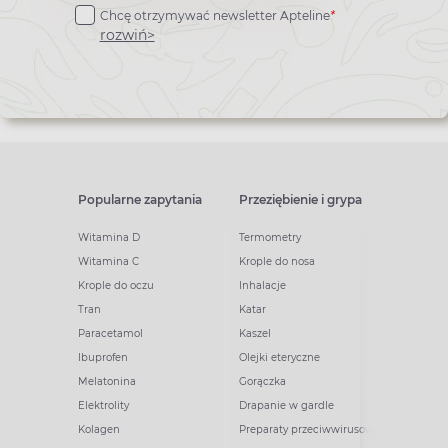
Chcę otrzymywać newsletter Apteline
*
newslettera
rozwiń>
Popularne zapytania
Przeziębienie i grypa
Witamina D
Termometry
Witamina C
Krople do nosa
Krople do oczu
Inhalacje
Tran
Katar
Paracetamol
Kaszel
Ibuprofen
Olejki eteryczne
Melatonina
Gorączka
Elektrolity
Drapanie w gardle
Kolagen
Preparaty przeciwwirusowe