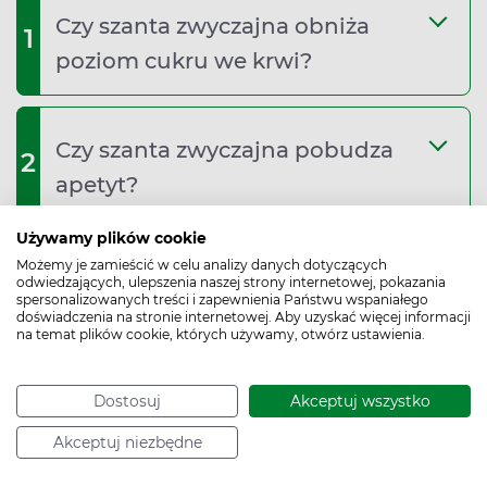
Czy szanta zwyczajna obniża
1
poziom cukru we krwi?
Czy szanta zwyczajna pobudza
2
apetyt?
Używamy plików cookie
Możemy je zamieścić w celu analizy danych dotyczących
Czy szantę można łączyć z lekami
3
odwiedzających, ulepszenia naszej strony internetowej, pokazania
spersonalizowanych treści i zapewnienia Państwu wspaniałego
na nadciśnienie?
doświadczenia na stronie internetowej. Aby uzyskać więcej informacji
na temat plików cookie, których używamy, otwórz ustawienia.
Szanta zwyczajna – na jaki kaszel:
Dostosuj
Akceptuj wszystko
4
suchy czy mokry?
Akceptuj niezbędne