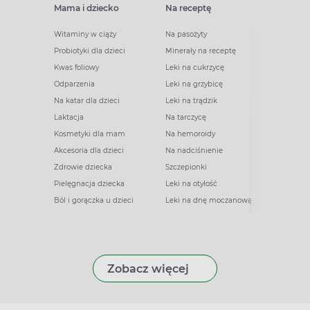
Mama i dziecko
Na receptę
Witaminy w ciąży
Na pasożyty
Probiotyki dla dzieci
Minerały na receptę
Kwas foliowy
Leki na cukrzycę
Odparzenia
Leki na grzybicę
Na katar dla dzieci
Leki na trądzik
Laktacja
Na tarczycę
Kosmetyki dla mam
Na hemoroidy
Akcesoria dla dzieci
Na nadciśnienie
Zdrowie dziecka
Szczepionki
Pielęgnacja dziecka
Leki na otyłość
Ból i gorączka u dzieci
Leki na dnę moczanową
Zobacz więcej