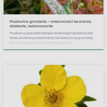
stawowych.
Pluskwica groniasta – właściwości lecznicze,
działanie, zastosowanie
Pluskwica groniasta (Actaea racemosa) nazywana jest
także pluskwicą czterolistną lub świecznicą groniastą.
Zalicza się ją do rodziny astrowatych, jest
wykorzystywana zarówno jako roślina ozdobna i
lecznicza. Charakteryzuje ją wysoka zawartość
glikozydów triterpenowych, alkaloidów i kwasów m.in.
cynamonowego. Tradycyjnie wykorzystywana była
głównie u kobiet w okresie menopauzy w celu
łagodzenia towarzyszących jej dolegliwości. Obecnie
stosuje się ją również w problemach reumatycznych,
neurologicznych oraz ginekologicznych.