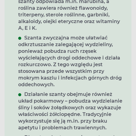
szanty odpowiada m.in. marubina, a
roślina zawiera również flawonoidy,
triterpeny, sterole roślinne, garbniki,
alkaloidy, olejki eteryczne oraz witaminy
A, E i K.
Szanta zwyczajna może ułatwiać
odkrztuszanie zalegającej wydzieliny,
ponieważ pobudza ruch rzęsek
wyściełających drogi oddechowe i działa
rozkurczowo. Z tego względu jest
stosowana przede wszystkim przy
mokrym kaszlu i infekcjach górnych dróg
oddechowych.
Działanie szanty obejmuje również
układ pokarmowy – pobudza wydzielanie
śliny i soków żołądkowych oraz wykazuje
właściwości żółciopędne. Tradycyjnie
wykorzystuje się ją m.in. przy braku
apetytu i problemach trawiennych.