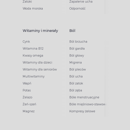
Zatoki
Zapalenie ucha
Woda morska
Odporność
Witaminy i minerały
Ból
Cynk
Ból brzucha
Witamina B12
Ból gardła
Kwasy omega
Ból głowy
Witaminy dla dzieci
Migrena
Witaminy dla seniorów
Ból pleców
Multiwitaminy
Ból ucha
Wapń
Ból zatok
Potas
Ból zęba
Żelazo
Bóle menstruacyjne
Żeń-szeń
Bóle mięśniowo-stawowe
Magnez
Kompresy żelowe