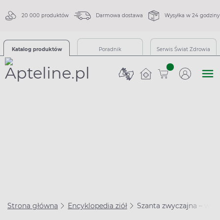
20 000 produktów
Darmowa dostawa
Wysyłka w 24 godziny
Katalog produktów
Poradnik
Serwis Świat Zdrowia
sztuk
Strona główna
Encyklopedia ziół
Szanta zwyczajna – właśc