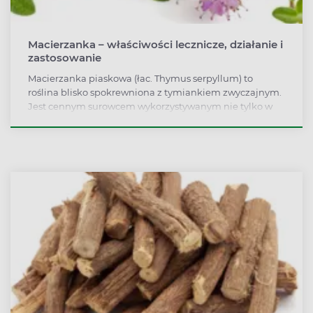
Macierzanka – właściwości lecznicze, działanie i
zastosowanie
Macierzanka piaskowa (łac. Thymus serpyllum) to
roślina blisko spokrewniona z tymiankiem zwyczajnym.
Jest cennym surowcem wykorzystywanym nie tylko w
sztuce kulinarnej, ale również w medycynie naturalnej.
Składniki aktywne zawarte w macierzance sprawiają, że
roślina działa łagodząco w nieżytach dróg
oddechowych, zaburzeniach układu trawiennego,
przeciwzapalnie i antybakteryjnie. Co więcej, jako
składnik kosmetyków zioło to wspomaga proces gojenia
się ran i wysypek różnego pochodzenia.