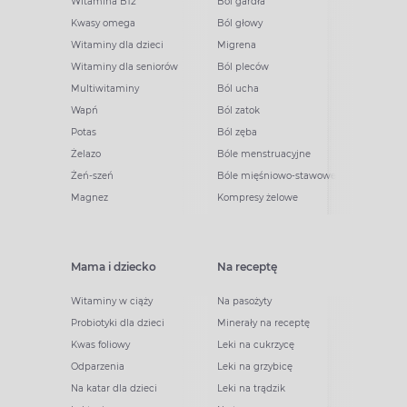
Witamina B12
Ból gardła
Kwasy omega
Ból głowy
Witaminy dla dzieci
Migrena
Witaminy dla seniorów
Ból pleców
Multiwitaminy
Ból ucha
Wapń
Ból zatok
Potas
Ból zęba
Żelazo
Bóle menstruacyjne
Żeń-szeń
Bóle mięśniowo-stawowe
Magnez
Kompresy żelowe
Mama i dziecko
Na receptę
Witaminy w ciąży
Na pasożyty
Probiotyki dla dzieci
Minerały na receptę
Kwas foliowy
Leki na cukrzycę
Odparzenia
Leki na grzybicę
Na katar dla dzieci
Leki na trądzik