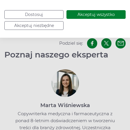
Bibliografia
Dostosuj
Akceptuj wszystko
Akceptuj niezbędne
Data dodania: 19.04.2023
Podziel się:
Poznaj naszego eksperta
Marta Wiśniewska
Copywriterka medyczna i farmaceutyczna z
ponad 8-letnim doświadczeniem w tworzeniu
treści dla branży zdrowotnej. Uczestniczka