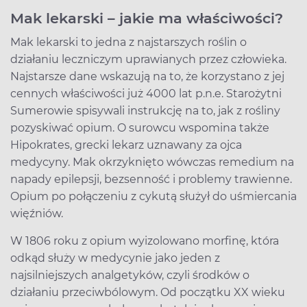
Mak lekarski – jakie ma właściwości?
Mak lekarski to jedna z najstarszych roślin o
działaniu leczniczym uprawianych przez człowieka.
Najstarsze dane wskazują na to, że korzystano z jej
cennych właściwości już 4000 lat p.n.e. Starożytni
Sumerowie spisywali instrukcję na to, jak z rośliny
pozyskiwać opium. O surowcu wspomina także
Hipokrates, grecki lekarz uznawany za ojca
medycyny. Mak okrzyknięto wówczas remedium na
napady epilepsji, bezsenność i problemy trawienne.
Opium po połączeniu z cykutą służył do uśmiercania
więźniów.
W 1806 roku z opium wyizolowano morfinę, która
odkąd służy w medycynie jako jeden z
najsilniejszych analgetyków, czyli środków o
działaniu przeciwbólowym. Od początku XX wieku