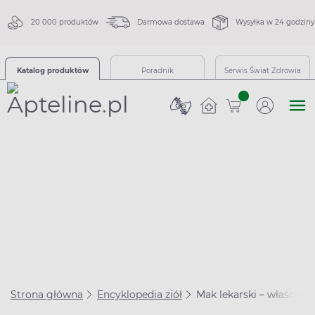
20 000 produktów
Darmowa dostawa
Wysyłka w 24 godziny
Katalog produktów
Poradnik
Serwis Świat Zdrowia
sztuk
Strona główna
Encyklopedia ziół
Mak lekarski – właściwoś