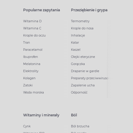
Popularne zapytania
Przeziębienie i grypa
Witamina D
Termometry
Witamina C
Krople do nosa
Krople do oczu
Inhalacje
Tran
Katar
Paracetamol
Kaszel
Ibuprofen
Olejki eteryczne
Melatonina
Gorączka
Elektrolity
Drapanie w gardle
Kolagen
Preparaty przeciwwirusowe
Zatoki
Zapalenie ucha
Woda morska
Odporność
Witaminy i minerały
Ból
Cynk
Ból brzucha