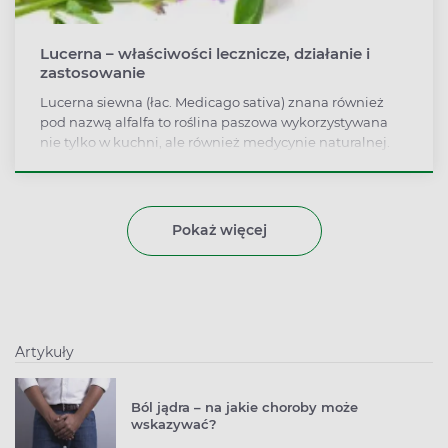
Lucerna – właściwości lecznicze, działanie i
zastosowanie
Lucerna siewna (łac. Medicago sativa) znana również
pod nazwą alfalfa to roślina paszowa wykorzystywana
nie tylko w kuchni, ale również medycynie naturalnej.
Stosowana jest przede wszystkim jako środek łagodzący
objawy schorzeń układu pokarmowego, zmniejszający
poziom cholesterolu i cukru we krwi, a także
wzmacniający kondycję włosów, skóry i paznokci.
Pokaż więcej
Artykuły
Ból jądra – na jakie choroby może
wskazywać?