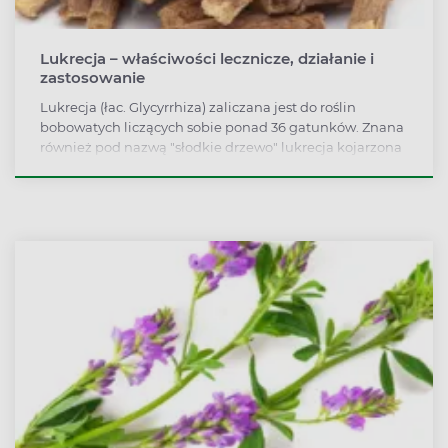
Lukrecja – właściwości lecznicze, działanie i
zastosowanie
Lukrecja (łac. Glycyrrhiza) zaliczana jest do roślin
bobowatych liczących sobie ponad 36 gatunków. Znana
również pod nazwą "słodkie drzewo" lukrecja kojarzona
jest przede wszystkim z ciemnymi, ślimakowatymi
słodyczami. Jednakże, składniki w niej zawarte
sprawiają, że wykorzystywana jest w m.in. łagodzeniu
objawów infekcji górnych dróg oddechowych i stanów
zapalnych. Ponadto roślina stosowana jest w kosmetyce
w produkcji past wybielających zęby, balsamów
antycellulitowych, a także kremów wybielających
przebarwienia skóry.