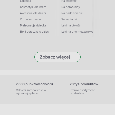
Laktacja
Na tarczycę
Kosmetyki dla mam
Na hemoroidy
Akcesoria dla dzieci
Na nadciśnienie
Zdrowie dziecka
Szczepionki
Pielęgnacja dziecka
Leki na otyłość
Ból i gorączka u dzieci
Leki na dnę moczanową
Zobacz więcej
2 600 punktów odbioru
20 tys. produktów
Odbierz zamówienie w
Szeroki asortyment
wybranej aptece
produktów