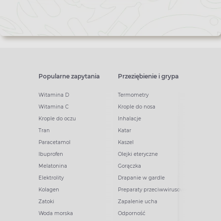
Popularne zapytania
Przeziębienie i grypa
Witamina D
Termometry
Witamina C
Krople do nosa
Krople do oczu
Inhalacje
Tran
Katar
Paracetamol
Kaszel
Ibuprofen
Olejki eteryczne
Melatonina
Gorączka
Elektrolity
Drapanie w gardle
Kolagen
Preparaty przeciwwirusowe
Zatoki
Zapalenie ucha
Woda morska
Odporność