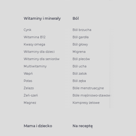
Witaminy i minerały
Ból
Cynk
Ból brzucha
Witamina B12
Ból gardła
Kwasy omega
Ból głowy
Witaminy dla dzieci
Migrena
Witaminy dla seniorów
Ból pleców
Multiwitaminy
Ból ucha
Wapń
Ból zatok
Potas
Ból zęba
Żelazo
Bóle menstruacyjne
Żeń-szeń
Bóle mięśniowo-stawowe
Magnez
Kompresy żelowe
Mama i dziecko
Na receptę