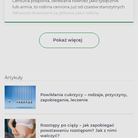
Centuria pospolita, określana również jako tysięcznik
lub armia, to roślina ceniona już od czasów starożytnych.
Wówczas stosowano ją głównie jako roślinę
wspomagającą leczenie ran i wzmacniającą ogólne
zdrowie. Dziś centuria pospolita stosowana jest również
w celu łagodzenia dolegliwości pokarmowych, np.
wzdęć. Pomaga szybciej wrócić do zdrowia po przebytej
Pokaż więcej
operacji, łagodzi infekcje dróg moczowych i wspiera
leczenie cukrzycy. Jakie jeszcze właściwości ma centuria
pospolita? Jak korzystać z jej dobrodziejstw? Sprawdź!
Artykuły
Powikłania cukrzycy – rodzaje, przyczyny,
zapobieganie, leczenie
Rozstępy po ciąży – jak zapobiegać
powstawaniu rozstępom? Jak z nimi
walczyć?