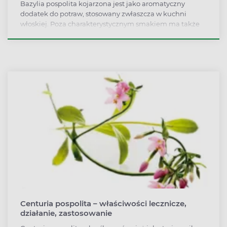
Bazylia pospolita kojarzona jest jako aromatyczny
dodatek do potraw, stosowany zwłaszcza w kuchni
włoskiej. Poza charakterystycznym smakiem ma także
wiele właściwości zdrowotnych: działa przeciwzapalnie,
rozkurczająco oraz relaksująco. Z powodzeniem
stosowana jest także w kosmetykach na trądzik. Jakie są
jeszcze właściwości bazylii? W czym może pomóc? Jak
ją stosować? Sprawdź!
Centuria pospolita – właściwości lecznicze,
działanie, zastosowanie