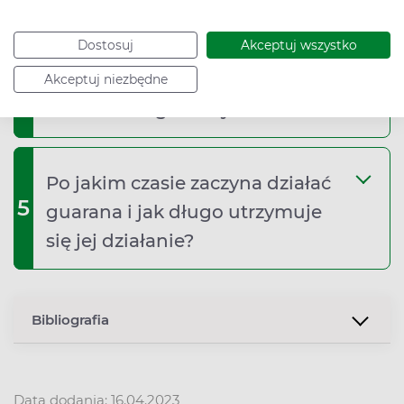
zamiast kawy?
Dostosuj
Akceptuj wszystko
Czy można pić kawę podczas
Akceptuj niezbędne
4
stosowania guarany?
Po jakim czasie zaczyna działać
5
guarana i jak długo utrzymuje
się jej działanie?
Bibliografia
Data dodania: 16.04.2023