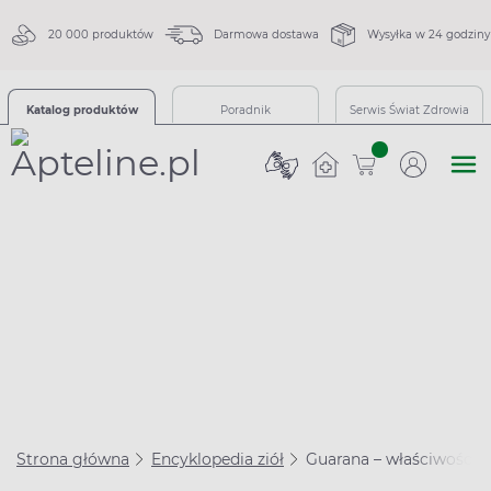
20 000 produktów
Darmowa dostawa
Wysyłka w 24 godziny
Katalog produktów
Poradnik
Serwis Świat Zdrowia
sztuk
Strona główna
Encyklopedia ziół
Guarana – właściwości l