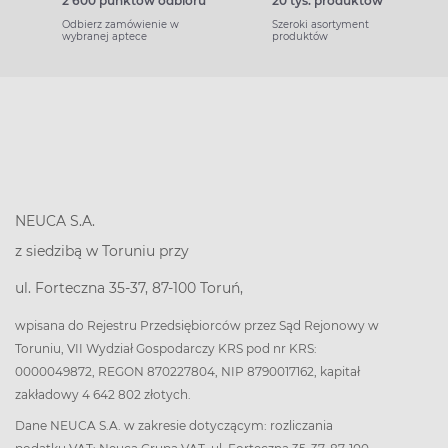
2 600 punktów odbioru
20 tys. produktów
Odbierz zamówienie w
Szeroki asortyment
wybranej aptece
produktów
NEUCA S.A.
z siedzibą w Toruniu przy
ul. Forteczna 35-37, 87-100 Toruń,
wpisana do Rejestru Przedsiębiorców przez Sąd Rejonowy w
Toruniu, VII Wydział Gospodarczy KRS pod nr KRS:
0000049872, REGON 870227804, NIP 8790017162, kapitał
zakładowy 4 642 802 złotych.
Dane NEUCA S.A. w zakresie dotyczącym: rozliczania