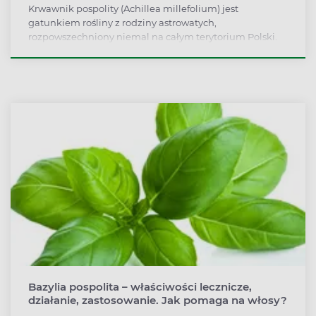
Krwawnik pospolity (Achillea millefolium) jest
gatunkiem rośliny z rodziny astrowatych,
rozpowszechniony niemal na całym terytorium Polski.
Stosowany jest zarówno w celach ozdobnych na
rabatach kwiatowych, jak i prozdrowotnych. Jakie
właściwości wyróżniają krwawnika pospolitego? Roślina
przeznaczona jest głównie do stosowania
wewnętrznego. Wykazuje silne działania
przeciwkrwotoczne, przeciwzapalne i rozkurczowe.
Zewnętrznie nakładany jest w postaci masek, okładów i
kompresów. Poznaj właściwości lecznicze, działanie i
zastosowanie krwawnika pospolitego.
Bazylia pospolita – właściwości lecznicze,
działanie, zastosowanie. Jak pomaga na włosy?