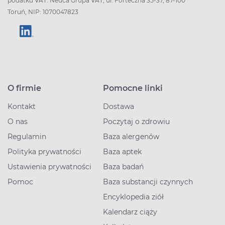
podatku VAT: Neuca Grupa VAT, ul. Forteczna 35-37, 87-100
Toruń, NIP: 1070047823
O firmie
Pomocne linki
Kontakt
Dostawa
O nas
Poczytaj o zdrowiu
Regulamin
Baza alergenów
Polityka prywatności
Baza aptek
Ustawienia prywatności
Baza badań
Pomoc
Baza substancji czynnych
Encyklopedia ziół
Kalendarz ciąży