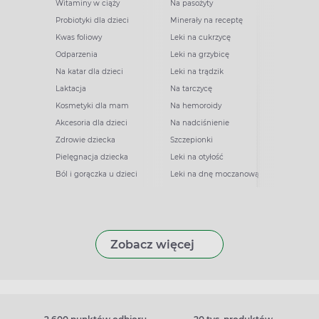
Witaminy w ciąży
Na pasożyty
Probiotyki dla dzieci
Minerały na receptę
Kwas foliowy
Leki na cukrzycę
Odparzenia
Leki na grzybicę
Na katar dla dzieci
Leki na trądzik
Laktacja
Na tarczycę
Kosmetyki dla mam
Na hemoroidy
Akcesoria dla dzieci
Na nadciśnienie
Zdrowie dziecka
Szczepionki
Pielęgnacja dziecka
Leki na otyłość
Ból i gorączka u dzieci
Leki na dnę moczanową
Zobacz więcej