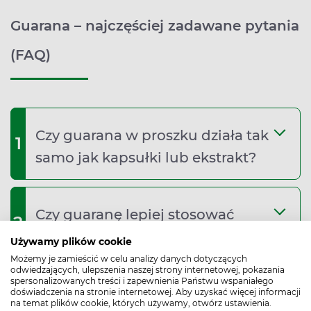
Guarana – najczęściej zadawane pytania
(FAQ)
Czy guarana w proszku działa tak
1
samo jak kapsułki lub ekstrakt?
Czy guaranę lepiej stosować
2
rano czy wieczorem?
Używamy plików cookie
Możemy je zamieścić w celu analizy danych dotyczących
odwiedzających, ulepszenia naszej strony internetowej, pokazania
spersonalizowanych treści i zapewnienia Państwu wspaniałego
Czy guaranę można stosować
doświadczenia na stronie internetowej. Aby uzyskać więcej informacji
3
na temat plików cookie, których używamy, otwórz ustawienia.