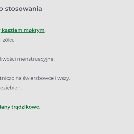
do stosowania
z
kaszlem mokrym
,
żółci,
liwości menstruacyjne,
tniczo na świerzbowce i wszy,
eziębień,
iany trądzikowe
,