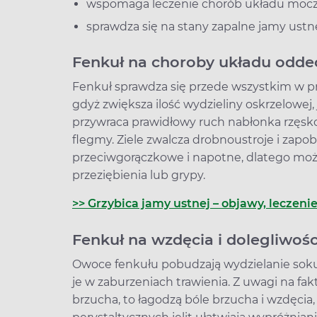
wspomaga leczenie chorób układu moc
sprawdza się na stany zapalne jamy ustnej
Fenkuł na choroby układu odd
Fenkuł sprawdza się przede wszystkim w p
gdyż zwiększa ilość wydzieliny oskrzelowej
przywraca prawidłowy ruch nabłonka rzęsko
flegmy. Ziele zwalcza drobnoustroje i zap
przeciwgorączkowe i napotne, dlatego mo
przeziębienia lub grypy.
>> Grzybica jamy ustnej – objawy, leczeni
Fenkuł na wzdęcia i dolegliwo
Owoce fenkułu pobudzają wydzielanie soku
je w zaburzeniach trawienia. Z uwagi na fak
brzucha, to łagodzą bóle brzucha i wzdęci