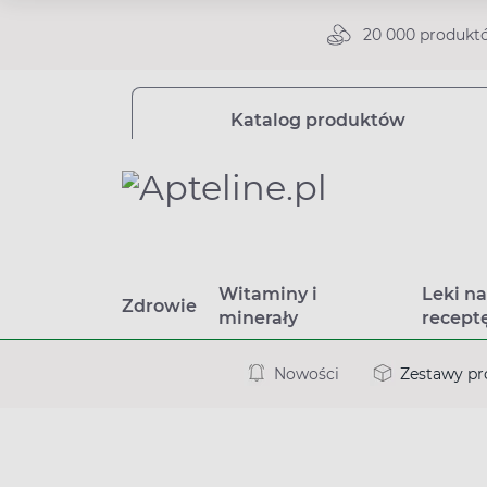
20 000 produkt
Katalog produktów
Witaminy i
Leki n
Zdrowie
minerały
recept
Nowości
Zestawy p