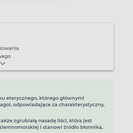
osowania
wego
jku eterycznego, którego głównymi
ragol
, odpowiadające za charakterystyczny,
kże zgrubiałą nasadę liści, która jest
emnomorskiej i stanowi źródło błonnika,