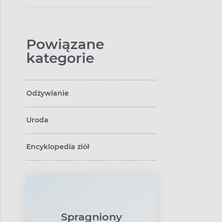
Powiązane
kategorie
Odżywianie
Uroda
Encyklopedia ziół
Spragniony