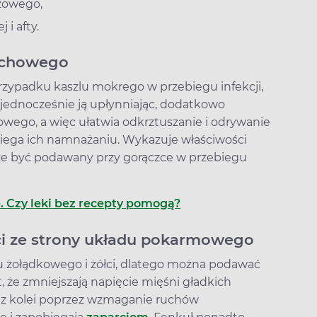
zowego,
 i afty.
echowego
rzypadku kaszlu mokrego w przebiegu infekcji,
, jednocześnie ją upłynniając, dodatkowo
wego, a więc ułatwia odkrztuszanie i odrywanie
obiega ich namnażaniu. Wykazuje właściwości
że być podawany przy gorączce w przebiegu
e. Czy leki bez recepty pomogą?
ści ze strony układu pokarmowego
 żołądkowego i żółci, dlatego można podawać
t, że zmniejszają napięcie mięśni gładkich
a, z kolei poprzez wzmaganie ruchów