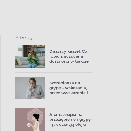
Artykuły
Duszący kaszel. Co
robić z uczuciem
duszności w trakcie
kaszlu
Szczepionka na
grypę – wskazania,
przeciwwskazania i
skutki uboczne
Aromaterapia na
przeziębienie i grypę
- jak działają olejki
eteryczne