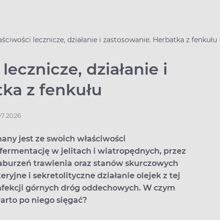
aściwości lecznicze, działanie i zastosowanie. Herbatka z fenkułu
lecznicze, działanie i
tka z fenkułu
07.2026
any jest ze swoich właściwości
ermentację w jelitach i wiatropędnych, przez
aburzeń trawienia oraz stanów skurczowych
ryjne i sekretolityczne działanie olejek z tej
 infekcji górnych dróg oddechowych. W czym
arto po niego sięgać?