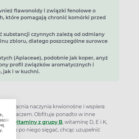
nież flawonoidy i związki fenolowe o
h, które pomagają chronić komórki przed
ć substancji czynnych zależą od odmiany
inu zbioru, dlatego poszczególne surowce
tych (Apiaceae), podobnie jak koper, anyż
obny profil związków aromatycznych i
 jak i w kuchni.
óra wzmacnia naczynia krwionośne i wspiera
wutleniaczem. Obfituje ponadto w inne
h,
ści i
szcza
witaminy z grupy B
, witaminę D, E i K,
ej.
ego warto po niego sięgać, chcąc uzupełnić
y,