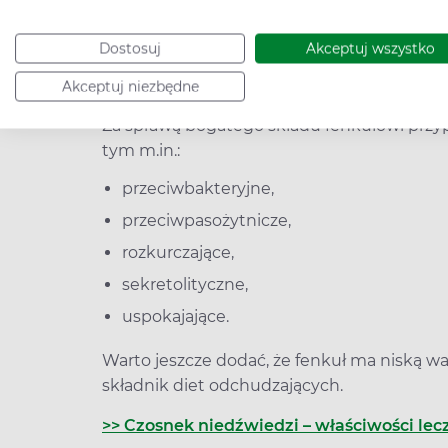
W składzie chemicznym rośliny znajduje się 
Dostosuj
Akceptuj wszystko
nadają jej przeciwzapalne i przeciwnowotw
źródło estrogenów, jest też źródłem olejku
Akceptuj niezbędne
Za sprawą bogatego składu fenkułowi przyp
tym m.in.:
przeciwbakteryjne,
przeciwpasożytnicze,
rozkurczające,
sekretolityczne,
uspokajające.
Warto jeszcze dodać, że fenkuł ma niską 
składnik diet odchudzających.
>> Czosnek niedźwiedzi – właściwości lec