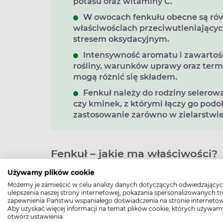
potasu oraz witaminy C.
W owocach fenkułu obecne są rów
właściwościach przeciwutleniającyc
stresem oksydacyjnym.
Intensywność aromatu i zawartoś
rośliny, warunków uprawy oraz term
mogą różnić się składem.
Fenkuł należy do rodziny selerowa
czy kminek, z którymi łączy go pod
zastosowanie zarówno w zielarstwie,
Fenkuł – jakie ma właściwości?
Fenkuł zawiera duże ilości
witaminy C
, kt
Używamy plików cookie
odporność, a w dodatku jest silnym przeci
Możemy je zamieścić w celu analizy danych dotyczących odwiedzającyc
ulepszenia naszej strony internetowej, pokazania spersonalizowanych tre
witaminy, a także składniki mineralne, zwła
zapewnienia Państwu wspaniałego doświadczenia na stronie internetow
żelazo, magnez,
potas
, wapń i fosfor, dlat
Aby uzyskać więcej informacji na temat plików cookie, których używam
otwórz ustawienia.
niedobory tych składników.