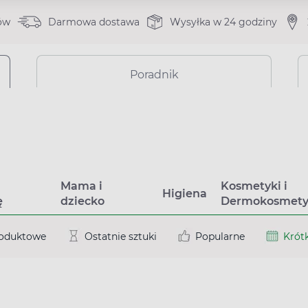
ów
Darmowa dostawa
Wysyłka w 24 godziny
Poradnik
a
Mama i
Kosmetyki i
Higiena
ę
dziecko
Dermokosmety
roduktowe
Ostatnie sztuki
Popularne
Krótk