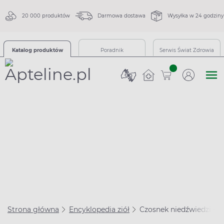
20 000 produktów
Darmowa dostawa
Wysyłka w 24 godziny
Katalog produktów
Poradnik
Serwis Świat Zdrowia
sztuk
Strona główna
Encyklopedia ziół
Czosnek niedźwiedzi – w