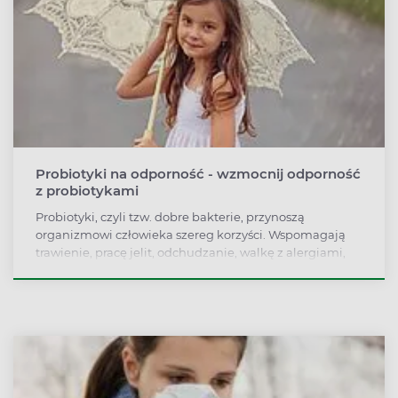
Probiotyki na odporność - wzmocnij odporność
z probiotykami
Probiotyki, czyli tzw. dobre bakterie, przynoszą
organizmowi człowieka szereg korzyści. Wspomagają
trawienie, pracę jelit, odchudzanie, walkę z alergiami,
grzybicami, a także zwiększają naszą odporność. Jakie
bakterie probiotyczne są najlepsze w przeciwdziałaniu
chorobom?