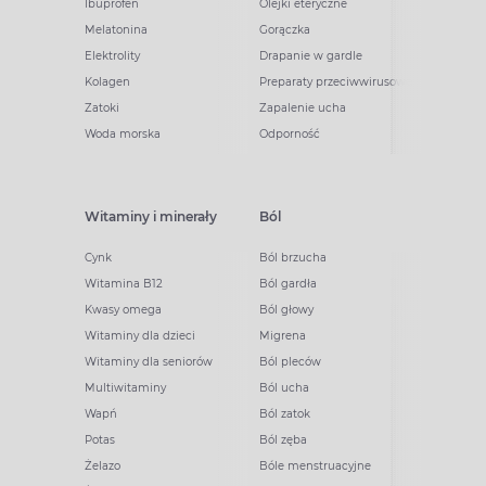
Ibuprofen
Olejki eteryczne
Melatonina
Gorączka
Elektrolity
Drapanie w gardle
Kolagen
Preparaty przeciwwirusowe
Zatoki
Zapalenie ucha
Woda morska
Odporność
Witaminy i minerały
Ból
Cynk
Ból brzucha
Witamina B12
Ból gardła
Kwasy omega
Ból głowy
Witaminy dla dzieci
Migrena
Witaminy dla seniorów
Ból pleców
Multiwitaminy
Ból ucha
Wapń
Ból zatok
Potas
Ból zęba
Żelazo
Bóle menstruacyjne