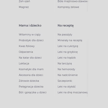
Żeń-szeń
Bóle mięśniowo-stawowe
Magnez
Kompresy żelowe
Mama i dziecko
Na receptę
Witaminy w ciąży
Na pasożyty
Probiotyki dla dzieci
Minerały na receptę
Kwas foliowy
Leki na cukrzycę
Odparzenia
Leki na grzybicę
Na katar dla dzieci
Leki na trądzik
Laktacja
Na tarczycę
Kosmetyki dla mam
Na hemoroidy
Akcesoria dla dzieci
Na nadciśnienie
Zdrowie dziecka
Szczepionki
Pielęgnacja dziecka
Leki na otyłość
Ból i gorączka u dzieci
Leki na dnę moczanową