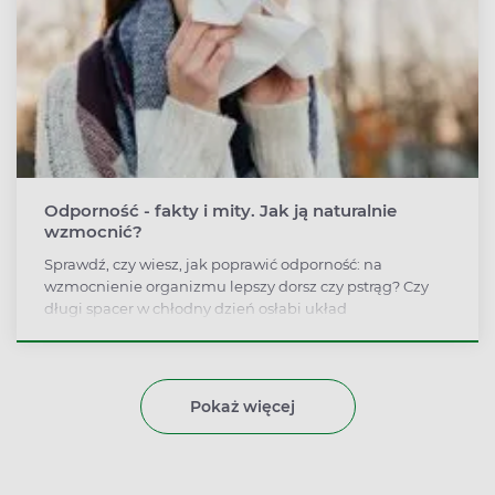
Odporność - fakty i mity. Jak ją naturalnie
wzmocnić?
Sprawdź, czy wiesz, jak poprawić odporność: na
wzmocnienie organizmu lepszy dorsz czy pstrąg? Czy
długi spacer w chłodny dzień osłabi układ
immunologiczny? Co jest faktem, a co mitem na temat
odporności?
Pokaż więcej