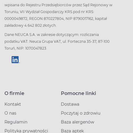
wpisana do Rejestru Przedsiębiorców przez Sąd Rejonowy w
Toruniu, VII Wydział Gospodarczy KRS pod nr KRS:
0000049872, REGON 870227804, NIP 8790017162, kapitał
zakładowy 4 642 802 złotych.
Dane NEUCA S.A. w zakresie dotyczącym: rozliczania
podatku VAT: Neuca Grupa VAT, ul. Forteczna 35-37, 87-100
Toruń, NIP: 1070047823
O firmie
Pomocne linki
Kontakt
Dostawa
O nas
Poczytaj o zdrowiu
Regulamin
Baza alergenów
Polityka prywatności
Baza aptek