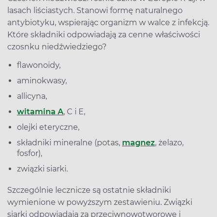
lasach liściastych. Stanowi formę naturalnego
antybiotyku, wspierając organizm w walce z infekcją.
Które składniki odpowiadają za cenne właściwości
czosnku niedźwiedziego?
flawonoidy,
aminokwasy,
allicyna,
witamina A
, C i E,
olejki eteryczne,
składniki mineralne (potas,
magnez
, żelazo,
fosfor),
związki siarki.
Szczególnie lecznicze są ostatnie składniki
wymienione w powyższym zestawieniu. Związki
siarki odpowiadają za przeciwnowotworowe i