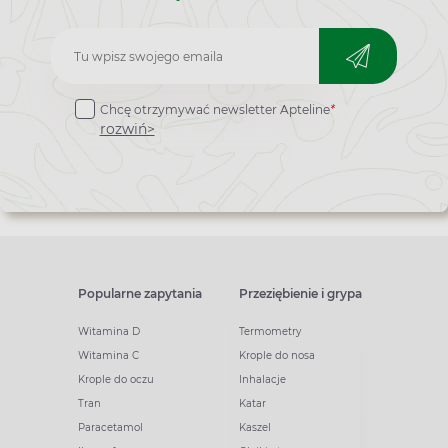
Zapisz
do
Chcę otrzymywać newsletter Apteline
*
newslettera
rozwiń>
Popularne zapytania
Przeziębienie i grypa
Witamina D
Termometry
Witamina C
Krople do nosa
Krople do oczu
Inhalacje
Tran
Katar
Paracetamol
Kaszel