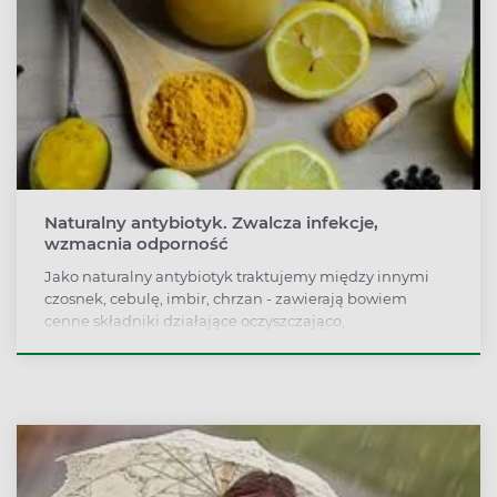
Naturalny antybiotyk. Zwalcza infekcje,
wzmacnia odporność
Jako naturalny antybiotyk traktujemy między innymi
czosnek, cebulę, imbir, chrzan - zawierają bowiem
cenne składniki działające oczyszczająco,
przeciwbakteryjnie, przeciwwirusowo i
przeciwgrzybicznie. Ich mieszanka, np. napój z czosnku,
cebuli i octu winnego, łagodzi objawy infekcji, poprawia
krążenie i oczyszcza krew. Jak jeszcze działają naturalne
antybiotyki?