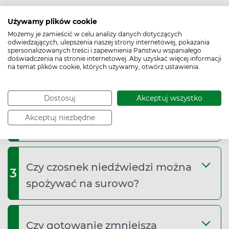
Używamy plików cookie
Możemy je zamieścić w celu analizy danych dotyczących
odwiedzających, ulepszenia naszej strony internetowej, pokazania
Czy czosnek niedźwiedzi działa
spersonalizowanych treści i zapewnienia Państwu wspaniałego
1
doświadczenia na stronie internetowej. Aby uzyskać więcej informacji
tak samo jak zwykły czosnek?
na temat plików cookie, których używamy, otwórz ustawienia.
Dostosuj
Akceptuj wszystko
Czy czosnek niedźwiedzi może
2
Akceptuj niezbędne
wchodzić w interakcje z lekami?
Czy czosnek niedźwiedzi można
3
spożywać na surowo?
Czy gotowanie zmniejsza