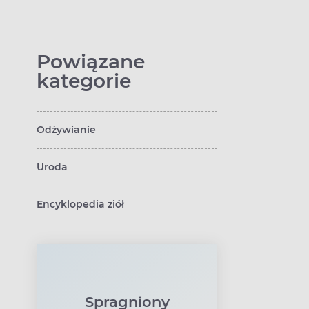
Powiązane
kategorie
Odżywianie
Uroda
Encyklopedia ziół
Spragniony