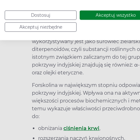
Dostosuj
Akceptuj wszystko
Pokrzywa indyjska – jakie ma w
Akceptuj niezbędne
Najcenniejszym elementem pokrzywy indyjski
wykorzystywany jest jako surowiec zielarski
diterpenoidów, czyli substancji roślinnych 
istotnym związkiem zaliczanym do tej grupy 
pokrzywy indyjskiej znajdują się również: α
oraz olejki eteryczne.
Forskolina w największym stopniu odpowia
pokrzywy indyjskiej. Wpływa ona na aktyw
większości procesów biochemicznych i met
temu wykazuje właściwości przeciwdrobnou
do:
obniżania
ciśnienia krwi
,
rozszerzania naczyń krwionośnych,