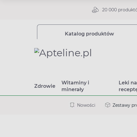
20 000 produkt
Katalog produktów
Witaminy i
Leki n
Zdrowie
minerały
recept
Nowości
Zestawy p