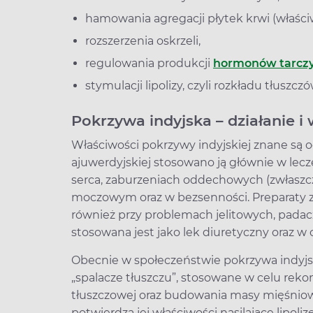
hamowania agregacji płytek krwi (właśc
rozszerzenia oskrzeli,
regulowania produkcji
hormonów tarcz
stymulacji lipolizy, czyli rozkładu tłuszczó
Pokrzywa indyjska – działanie 
Właściwości pokrzywy indyjskiej znane są o
ajuwerdyjskiej stosowano ją głównie w lecz
serca, zaburzeniach oddechowych (zwłasz
moczowym oraz w bezsenności. Preparaty 
również przy problemach jelitowych, padac
stosowana jest jako lek diuretyczny oraz w
Obecnie w społeczeństwie pokrzywa indyjska
„spalacze tłuszczu”, stosowane w celu rekomp
tłuszczowej oraz budowania masy mięśniow
potwierdza jej właściwości nasilające lipoliz