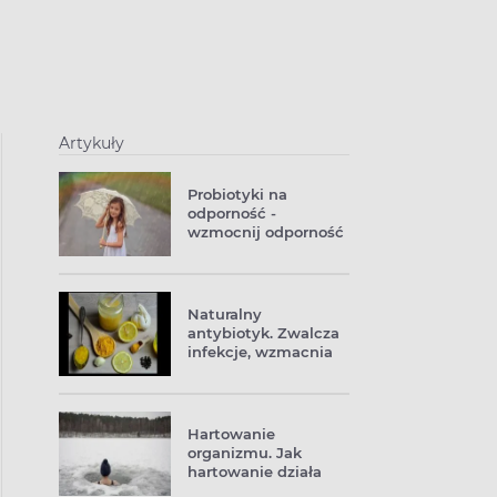
Artykuły
Probiotyki na
odporność -
wzmocnij odporność
z probiotykami
Naturalny
antybiotyk. Zwalcza
infekcje, wzmacnia
odporność
Hartowanie
organizmu. Jak
hartowanie działa
na odporność?