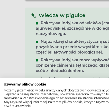
Wiedza w pigułce
Pokrzywa indyjska od wieków jes
ajurwedyjskiej, szczególnie w dole
naczyniowego.
Najbardziej charakterystyczną sub
pozyskiwana przede wszystkim z kor
część jej aktywności biologicznej.
Pokrzywa indyjska może wpływać 
obniżenie ciśnienia tętniczego, dla
osób z niedociśnieniem.
Forskolina wpływa na napięcie mi
zainteresowania pokrzywą indyjską
Używamy plików cookie
oddechowych.
Możemy je zamieścić w celu analizy danych dotyczących odwiedzającyc
ulepszenia naszej strony internetowej, pokazania spersonalizowanych tre
Preparaty z pokrzywą indyjską mo
zapewnienia Państwu wspaniałego doświadczenia na stronie internetow
należy zachować ostrożność przy 
Aby uzyskać więcej informacji na temat plików cookie, których używam
otwórz ustawienia.
przeciwzakrzepowych i przeciwpły