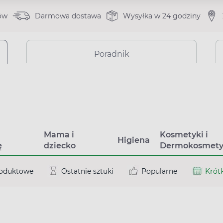
ów
Darmowa dostawa
Wysyłka w 24 godziny
Poradnik
a
Mama i
Kosmetyki i
Higiena
ę
dziecko
Dermokosmety
roduktowe
Ostatnie sztuki
Popularne
Krótk