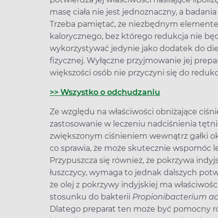
masę ciała nie jest jednoznaczny, a badania
Trzeba pamiętać, że niezbędnym elemente
kalorycznego, bez którego redukcja nie bę
wykorzystywać jedynie jako dodatek do die
fizycznej. Wyłączne przyjmowanie jej prep
większości osób nie przyczyni się do redukcj
>> Wszystko o odchudzaniu
Ze względu na właściwości obniżające ciśni
zastosowanie w leczeniu nadciśnienia tętni
zwiększonym ciśnieniem wewnątrz gałki oka. 
co sprawia, że może skutecznie wspomóc lec
Przypuszcza się również, że pokrzywa indy
łuszczycy, wymaga to jednak dalszych pot
że olej z pokrzywy indyjskiej ma właściwoś
stosunku do bakterii
Propionibacterium a
Dlatego preparat ten może być pomocny ró