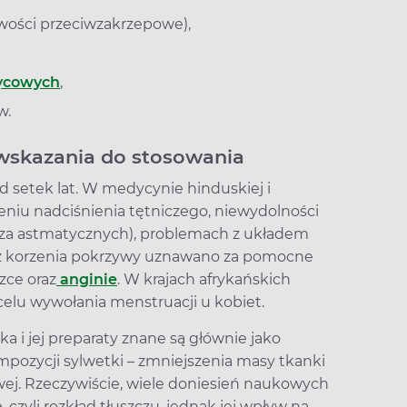
iwości przeciwzakrzepowe),
ycowych
,
w.
i wskazania do stosowania
d setek lat. W medycynie hinduskiej i
eniu nadciśnienia tętniczego, niewydolności
cza astmatycznych), problemach z układem
z korzenia pokrzywy uznawano za pomocne
zce oraz
anginie
. W krajach afrykańskich
 celu wywołania menstruacji u kobiet.
 i jej preparaty znane są głównie jako
ozycji sylwetki ­­­­­– zmniejszenia masy tkanki
ej. Rzeczywiście, wiele doniesień naukowych
ę, czyli rozkład tłuszczu, jednak jej wpływ na