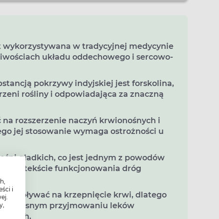
t wykorzystywana w tradycyjnej medycynie
gliwościach układu oddechowego i sercowo-
stancją pokrzywy indyjskiej jest forskolina,
zeni rośliny i odpowiadająca za znaczną
na rozszerzenie naczyń krwionośnych i
tego jej stosowanie wymaga ostrożności u
ęśni gładkich, co jest jednym z powodów
 w kontekście funkcjonowania dróg
h,
ści i
gą wpływać na krzepnięcie krwi, dlatego
ej.
jednoczesnym przyjmowaniu leków
y,
tkowych.