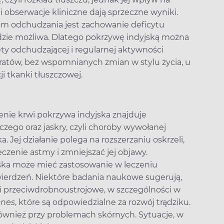
 i obserwacje kliniczne dają sprzeczne wyniki.
m odchudzania jest zachowanie deficytu
dzie możliwa. Dlatego pokrzywę indyjską można
ty odchudzającej i regularnej aktywności
aratów, bez wspomnianych zmian w stylu życia, u
i tkanki tłuszczowej.
enie krwi pokrzywa indyjska znajduje
czego oraz jaskry, czyli choroby wywołanej
Jej działanie polega na rozszerzaniu oskrzeli,
zenie astmy i zmniejszać jej objawy.
jska może mieć zastosowanie w leczeniu
wierdzeń. Niektóre badania naukowe sugerują,
ci przeciwdrobnoustrojowe, w szczególności w
cnes
, które są odpowiedzialne za rozwój trądziku.
wnież przy problemach skórnych. Sytuacje, w