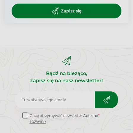
Zapisz się
Bądź na bieżąco,
zapisz się na nasz newsletter!
Zapisz
do
Chcę otrzymywać newsletter Apteline
*
newslettera
rozwiń>