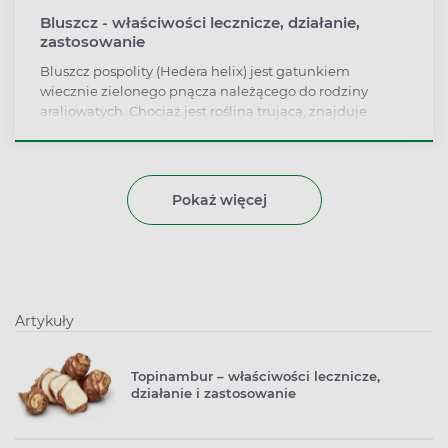
Bluszcz - właściwości lecznicze, działanie,
zastosowanie
Bluszcz pospolity (Hedera helix) jest gatunkiem
wiecznie zielonego pnącza należącego do rodziny
araliowatych. Chociaż jest rośliną trującą, znajduje
szerokie zastosowanie w ziołolecznictwie. Środki na jego
bazie są pomocne w leczeniu infekcji dolnych i górnych
dróg oddechowych. Dostępne na rynku preparaty z
bluszczem znacznie ułatwiają oddychanie i zmniejszają
Pokaż więcej
częstotliwość kaszlu. Roślina jest również częstym
składnikiem kosmetyków zwiększających ukrwienie
skóry. Dowiedz się, jak jeszcze wykorzystuje się bluszcz
pospolity!
Artykuły
Topinambur – właściwości lecznicze,
działanie i zastosowanie