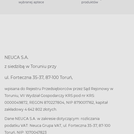
wybranej aptece
produktów
NEUCA S.A.
z siedzibą w Toruniu przy
ul. Forteczna 35-37, 87-100 Toruń,
wpisana do Rejestru Przedsiębiorców przez Sąd Rejonowy w
Toruniu, VII Wydział Gospodarczy KRS pod nr KRS:
0000049872, REGON 870227804, NIP 8790017162, kapitał
zakładowy 4 642 802 złotych.
Dane NEUCA S.A. w zakresie dotyczącym: rozliczania
podatku VAT: Neuca Grupa VAT, ul. Forteczna 35-37, 87-100
Toruń, NIP: 1070047823