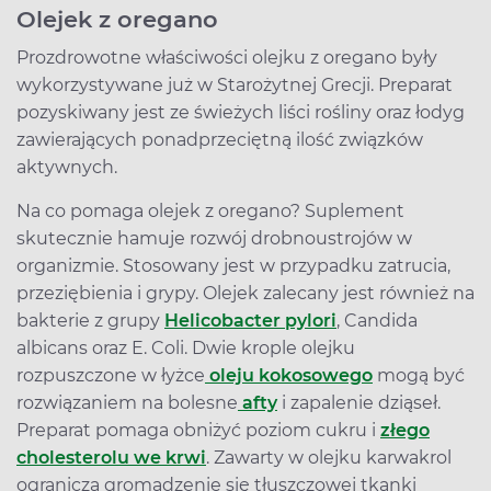
Olejek z oregano
Prozdrowotne właściwości olejku z oregano były
wykorzystywane już w Starożytnej Grecji. Preparat
pozyskiwany jest ze świeżych liści rośliny oraz łodyg
zawierających ponadprzeciętną ilość związków
aktywnych.
Na co pomaga olejek z oregano? Suplement
skutecznie hamuje rozwój drobnoustrojów w
organizmie. Stosowany jest w przypadku zatrucia,
przeziębienia i grypy. Olejek zalecany jest również na
bakterie z grupy
Helicobacter pylori
, Candida
albicans oraz E. Coli. Dwie krople olejku
rozpuszczone w łyżce
oleju kokosowego
mogą być
rozwiązaniem na bolesne
afty
i zapalenie dziąseł.
Preparat pomaga obniżyć poziom cukru i
złego
cholesterolu we krwi
. Zawarty w olejku karwakrol
ogranicza gromadzenie się tłuszczowej tkanki