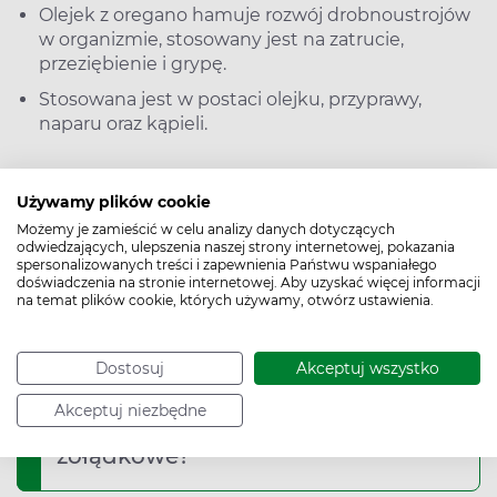
Olejek z oregano hamuje rozwój drobnoustrojów
w organizmie, stosowany jest na zatrucie,
przeziębienie i grypę.
Stosowana jest w postaci olejku, przyprawy,
naparu oraz kąpieli.
Używamy plików cookie
Lebiodka pospolita – najczęściej
Możemy je zamieścić w celu analizy danych dotyczących
odwiedzających, ulepszenia naszej strony internetowej, pokazania
zadawane pytania (FAQ)
spersonalizowanych treści i zapewnienia Państwu wspaniałego
doświadczenia na stronie internetowej. Aby uzyskać więcej informacji
na temat plików cookie, których używamy, otwórz ustawienia.
Dostosuj
Akceptuj wszystko
Czy lebiodka pospolita może
1
Akceptuj niezbędne
powodować dolegliwości
żołądkowe?