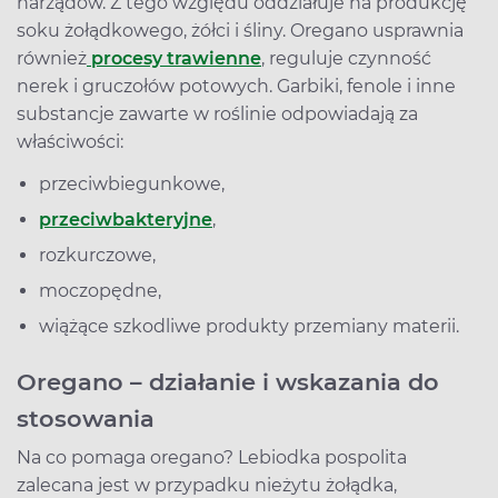
narządów. Z tego względu oddziałuje na produkcję
soku żołądkowego, żółci i śliny. Oregano usprawnia
również
procesy trawienne
, reguluje czynność
nerek i gruczołów potowych. Garbiki, fenole i inne
substancje zawarte w roślinie odpowiadają za
właściwości:
przeciwbiegunkowe,
przeciwbakteryjne
,
rozkurczowe,
moczopędne,
wiążące szkodliwe produkty przemiany materii.
Oregano – działanie i wskazania do
stosowania
Na co pomaga oregano? Lebiodka pospolita
zalecana jest w przypadku nieżytu żołądka,