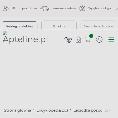
20 000 produktów
Darmowa dostawa
Wysyłka w 24 godziny
Katalog produktów
Poradnik
Serwis Świat Zdrowia
sztuk
Strona główna
Encyklopedia ziół
Lebiodka pospolita – wła