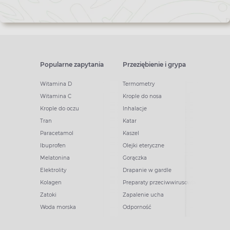
Popularne zapytania
Przeziębienie i grypa
Witamina D
Termometry
Witamina C
Krople do nosa
Krople do oczu
Inhalacje
Tran
Katar
Paracetamol
Kaszel
Ibuprofen
Olejki eteryczne
Melatonina
Gorączka
Elektrolity
Drapanie w gardle
Kolagen
Preparaty przeciwwirusowe
Zatoki
Zapalenie ucha
Woda morska
Odporność