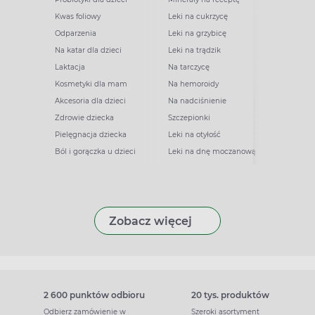
Kwas foliowy
Leki na cukrzycę
Odparzenia
Leki na grzybicę
Na katar dla dzieci
Leki na trądzik
Laktacja
Na tarczycę
Kosmetyki dla mam
Na hemoroidy
Akcesoria dla dzieci
Na nadciśnienie
Zdrowie dziecka
Szczepionki
Pielęgnacja dziecka
Leki na otyłość
Ból i gorączka u dzieci
Leki na dnę moczanową
Zobacz więcej
2 600 punktów odbioru
20 tys. produktów
Odbierz zamówienie w
Szeroki asortyment