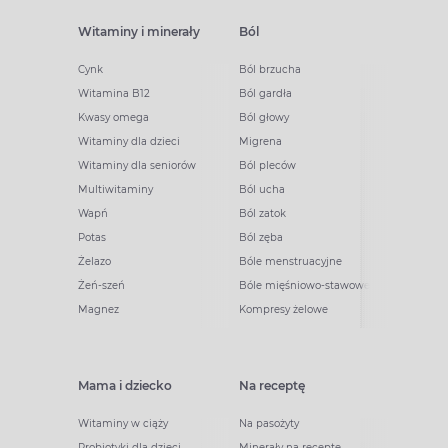
Witaminy i minerały
Ból
Cynk
Ból brzucha
Witamina B12
Ból gardła
Kwasy omega
Ból głowy
Witaminy dla dzieci
Migrena
Witaminy dla seniorów
Ból pleców
Multiwitaminy
Ból ucha
Wapń
Ból zatok
Potas
Ból zęba
Żelazo
Bóle menstruacyjne
Żeń-szeń
Bóle mięśniowo-stawowe
Magnez
Kompresy żelowe
Mama i dziecko
Na receptę
Witaminy w ciąży
Na pasożyty
Probiotyki dla dzieci
Minerały na receptę