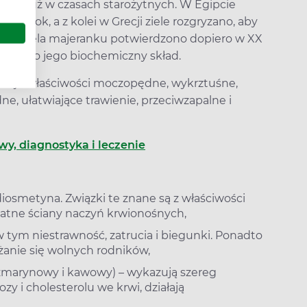
ano już w czasach starożytnych. W Egipcie
włok, a z kolei w Grecji ziele rozgryzano, aby
icze ziela majeranku potwierdzono dopiero w XX
znano jego biochemiczny skład.
azuje właściwości moczopędne, wykrztuśne,
ne, ułatwiające trawienie, przeciwzapalne i
y, diagnostyka i leczenie
 diosmetyna. Związki te znane są z właściwości
katne ściany naczyń krwionośnych,
 tym niestrawność, zatrucia i biegunki. Ponadto
żanie się wolnych rodników,
zmarynowy i kawowy) – wykazują szereg
y i cholesterolu we krwi, działają