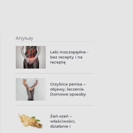
Artykuły
Leki moczopędne -
bez recepty i na
receptę
Grzybica penisa –
objawy, leczenie.
Domowe sposoby
na grzybicę prącia
Żeń-szeń –
właściwości,
działanie i
zastosowanie –