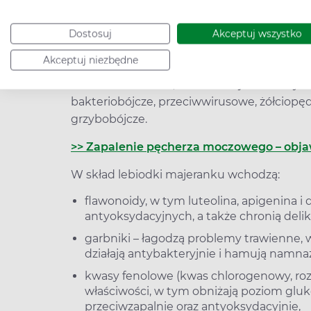
Walory smakowe i zdrowotne rośliny doceni
majeranek wykorzystywano do balsamowania z
Dostosuj
Akceptuj wszystko
pozbyć się bólów zębów. Właściwości leczn
wieku, gdy za pomocą badań naukowych po
Akceptuj niezbędne
Obecnie wiadomo, że ziele majeranku wyk
bakteriobójcze, przeciwwirusowe, żółciopęd
grzybobójcze.
>> Zapalenie pęcherza moczowego – objaw
W skład lebiodki majeranku wchodzą:
flawonoidy, w tym luteolina, apigenina i
antyoksydacyjnych, a także chronią deli
garbniki – łagodzą problemy trawienne, w
działają antybakteryjnie i hamują namna
kwasy fenolowe (kwas chlorogenowy, ro
właściwości, w tym obniżają poziom glukoz
przeciwzapalnie oraz antyoksydacyjnie,