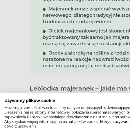
Majeranek może wspierać wycisze
nerwowego, dlatego tradycyjnie sto
trudnościach z odprężeniem.
Olejek majerankowy jest skoncen
być traktowany tak samo jak majera
różnią się zawartością substancji a
Osoby z alergią na rośliny z rodz
narażone na reakcję nadwrażliwości
m.in. oregano, mięta, melisa i szałwi
Lebiodka majeranek – jakie ma 
Jedno z najbardziej popularnych w polskiej
Używamy plików cookie
Morza Śródziemnego. Roślina zaliczana jest
Możemy je zamieścić w celu analizy danych dotyczących odwiedzającyc
ulepszenia naszej strony internetowej, pokazania spersonalizowanych tre
wysokości nie większej niż 30 cm. Zarówno li
zapewnienia Państwu wspaniałego doświadczenia na stronie internetow
włoskami. Nadają one roślinie charakteryst
Aby uzyskać więcej informacji na temat plików cookie, których używam
otwórz ustawienia.