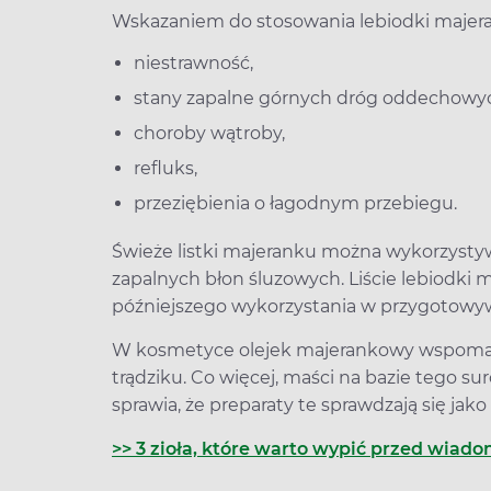
Wskazaniem do stosowania lebiodki majera
niestrawność,
stany zapalne górnych dróg oddechowy
choroby wątroby,
refluks,
przeziębienia o łagodnym przebiegu.
Świeże listki majeranku można wykorzyst
zapalnych błon śluzowych. Liście lebiodki m
późniejszego wykorzystania w przygotowyw
W kosmetyce olejek majerankowy wspomaga
trądziku. Co więcej, maści na bazie tego su
sprawia, że preparaty te sprawdzają się jako 
>> 3 zioła, które warto wypić przed wiado