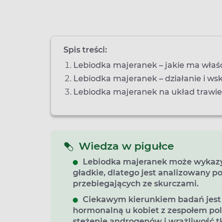
Spis treści:
Lebiodka majeranek – jakie ma właś
Lebiodka majeranek – działanie i ws
Lebiodka majeranek na układ trawi
Wiedza w pigułce
Lebiodka majeranek może wykazy
gładkie, dlatego jest analizowany p
przebiegających ze skurczami.
Ciekawym kierunkiem badań jest
hormonalną u kobiet z zespołem pol
stężenie androgenów i wrażliwość tk