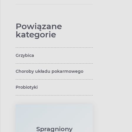
właściwości,
działanie i
zastosowanie. Co to
jest żeń-szeń
koreański albo
Powiązane
syberyjski?nie i
kategorie
zastosowanie.
Ekstrakt z żeń-
szenia
Grzybica
Choroby układu pokarmowego
Probiotyki
Spragniony