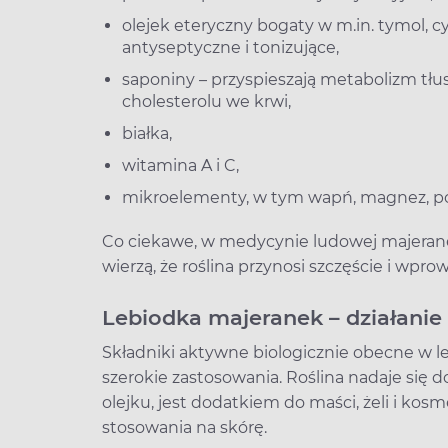
olejek eteryczny bogaty w m.in. tymol, 
antyseptyczne i tonizujące,
saponiny – przyspieszają metabolizm tł
cholesterolu we krwi,
białka,
witamina A i C,
mikroelementy, w tym wapń, magnez, potas
Co ciekawe, w medycynie ludowej majeranek
wierzą, że roślina przynosi szczęście i wpr
Lebiodka majeranek – działanie
Składniki aktywne biologicznie obecne w le
szerokie zastosowania. Roślina nadaje się 
olejku, jest dodatkiem do maści, żeli i k
stosowania na skórę.