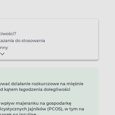
ciwości?
kazania do stosowania
enny
wać działanie rozkurczowe na mięśnie
od kątem łagodzenia dolegliwości
 wpływ majeranku na gospodarkę
icystycznych jajników (PCOS), w tym na
anek na insulinę.