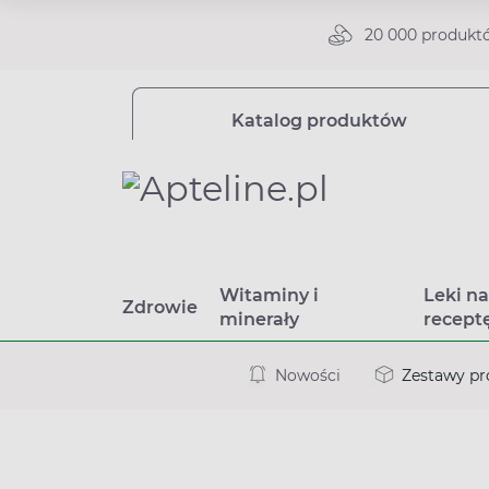
20 000 produkt
Katalog produktów
Witaminy i
Leki n
Zdrowie
minerały
recept
Nowości
Zestawy p