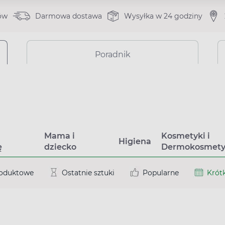
ów
Darmowa dostawa
Wysyłka w 24 godziny
Poradnik
a
Mama i
Kosmetyki i
Higiena
ę
dziecko
Dermokosmety
roduktowe
Ostatnie sztuki
Popularne
Krótk