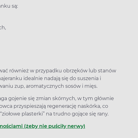
nku są:
ch,
ywać również w przypadku obrzęków lub stanów
ajeranku idealnie nadają się do suszenia i
aniu zup, aromatycznych sosów i mięs.
 gojenie się zmian skórnych, w tym głównie
rowca przyspieszają regenerację naskórka, co
“ziołowe plasterki” na trudno gojące się rany.
mościami (żeby nie puściły nerwy)