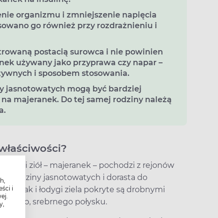
nie organizmu i zmniejszenie napięcia
sowano go również przy rozdrażnieniu i
trowaną postacią surowca i nie powinien
nek używany jako przyprawa czy napar –
ktywnych i sposobem stosowania.
iny jasnotowatych mogą być bardziej
 na majeranek. Do tej samej rodziny należą
a.
właściwości?
 kuchni ziół – majeranek – pochodzi z rejonów
 do rodziny jasnotowatych i dorasta do
h,
ści i
ście, jak i łodygi ziela pokryte są drobnymi
ej.
ycznego, srebrnego połysku.
y,