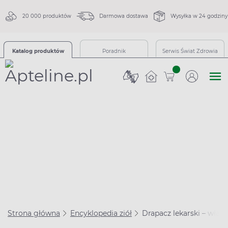
20 000 produktów
Darmowa dostawa
Wysyłka w 24 godziny
Katalog produktów
Poradnik
Serwis Świat Zdrowia
sztuk
Strona główna
Encyklopedia ziół
Drapacz lekarski – właśc