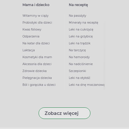
Mama i dziecko
Na receptę
Witaminy w ciąży
Na pasożyty
Probiotyki dla dzieci
Minerały na receptę
Kwas foliowy
Leki na cukrzycę
Odparzenia
Leki na grzybicę
Na katar dla dzieci
Leki na trądzik
Laktacja
Na tarczycę
Kosmetyki dla mam
Na hemoroidy
Akcesoria dla dzieci
Na nadciśnienie
Zdrowie dziecka
Szczepionki
Pielęgnacja dziecka
Leki na otyłość
Ból i gorączka u dzieci
Leki na dnę moczanową
Zobacz więcej