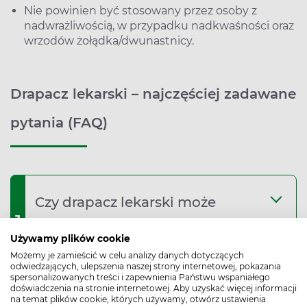
Nie powinien być stosowany przez osoby z
nadwrażliwością, w przypadku nadkwaśności oraz
wrzodów żołądka/dwunastnicy.
Drapacz lekarski – najczęściej zadawane
pytania (FAQ)
Czy drapacz lekarski może
1
zwiększać wydzielanie soków
Używamy plików cookie
trawiennych?
Możemy je zamieścić w celu analizy danych dotyczących
odwiedzających, ulepszenia naszej strony internetowej, pokazania
spersonalizowanych treści i zapewnienia Państwu wspaniałego
doświadczenia na stronie internetowej. Aby uzyskać więcej informacji
na temat plików cookie, których używamy, otwórz ustawienia.
Czy drapacz lekarski można pić