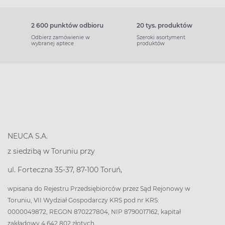
2 600 punktów odbioru
20 tys. produktów
Odbierz zamówienie w
Szeroki asortyment
wybranej aptece
produktów
NEUCA S.A.
z siedzibą w Toruniu przy
ul. Forteczna 35-37, 87-100 Toruń,
wpisana do Rejestru Przedsiębiorców przez Sąd Rejonowy w
Toruniu, VII Wydział Gospodarczy KRS pod nr KRS:
0000049872, REGON 870227804, NIP 8790017162, kapitał
zakładowy 4 642 802 złotych.