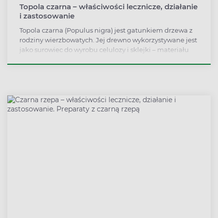
Topola czarna – właściwości lecznicze, działanie
i zastosowanie
Topola czarna (Populus nigra) jest gatunkiem drzewa z
rodziny wierzbowatych. Jej drewno wykorzystywane jest
jako surowiec do wyrobu celulozy i sklejki – materiału
stosowanego w pracach budowlanych, remontowych i
wykończeniowych. Zebrane wczesną wiosną pączki
rośliny znane są jednak ze swojego prozdrowotnego
działania na organizm człowieka. Ze względu na
wysoką zawartość salicylanów roślina wspomaga
mechanizmy odpornościowe organizmu. Populus nigra
znana jest ze swoich moczopędnych,
przeciwgorączkowych i napotnych działań. Poznaj
właściwości lecznicze, działanie i zastosowanie topoli
czarnej.