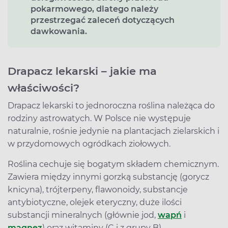
pokarmowego, dlatego należy
przestrzegać zaleceń dotyczących
dawkowania.
Drapacz lekarski – jakie ma
właściwości?
Drapacz lekarski to jednoroczna roślina należąca do
rodziny astrowatych. W Polsce nie występuje
naturalnie, rośnie jedynie na plantacjach zielarskich i
w przydomowych ogródkach ziołowych.
Roślina cechuje się bogatym składem chemicznym.
Zawiera między innymi gorzką substancję (gorycz
knicyna), trójterpeny, flawonoidy, substancje
antybiotyczne, olejek eteryczny, duże ilości
substancji mineralnych (głównie jod,
wapń
i
magnez
) oraz witaminy (C i z grupy B).