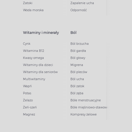
Zatoki
Zapalenie ucha
Woda morska
Odporność
Witaminy i minerały
Ból
Cynk
Ból brzucha
Witamina B12
Ból gardła
Kwasy omega
Ból głowy
Witaminy dla dzieci
Migrena
Witaminy dla seniorów
Ból pleców
Multiwitaminy
Ból ucha
Wapń
Ból zatok
Potas
Ból zęba
Żelazo
Bóle menstruacyjne
Żeń-szeń
Bóle mięśniowo-stawowe
Magnez
Kompresy żelowe