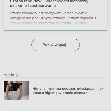
Czarna rzodkiew – właściwości lecznicze,
działanie i zastosowanie
Czarna rzodkiew jest warzywem korzeniowym o
okrągłym lub podłużnym kształcie i ostrym zapachu i
smaku mającym odstraszać szkodniki. Znajduje
zastosowanie nie tylko w kuchni, ale także w medycynie
tradycyjnej i kosmetologii. Sok z czarnej rzodkwi
wykazuje działanie żółciopędne i żółciotwórcze,
dodatkowo wspomaga pracę wątroby, dlatego pomaga
Pokaż więcej
przy niestrawności i zaburzeniach trawienia
wynikających z dysfunkcji wątroby. Jakie jeszcze
zastosowanie ma czarna rzodkiew? W jakiej postaci
można ją przyjmować?
Artykuły
Higiena intymna podczas miesiączki – jak
dbać o higienę w czasie okresu?