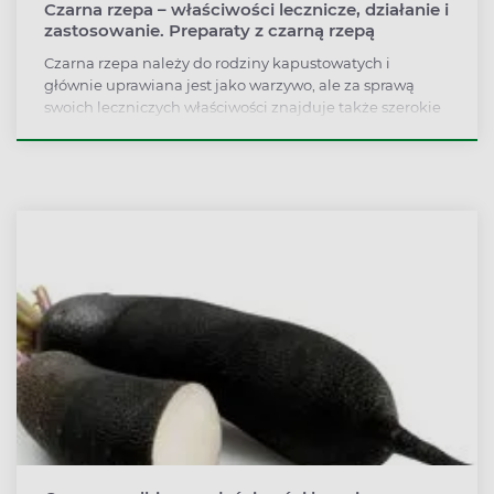
Czarna rzepa – właściwości lecznicze, działanie i
zastosowanie. Preparaty z czarną rzepą
Czarna rzepa należy do rodziny kapustowatych i
głównie uprawiana jest jako warzywo, ale za sprawą
swoich leczniczych właściwości znajduje także szerokie
zastosowanie w medycynie. Jest cennym źródłem
witamin i składników mineralnych, ponadto zawiera
całe mnóstwo substancji biologicznie czynnych.
Dlatego czarna rzepa wykazuje dobroczynny wpływ na
układ pokarmowy, wspomagając leczenie
niestrawności, zaparć i wzdęć. Ponadto łagodzi stany
zapalne i bóle reumatyczne. Na co jeszcze pomaga
czarna rzepa i kiedy warto ją stosować?