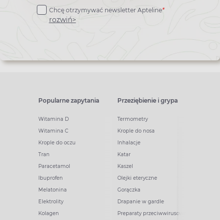
do
Chcę otrzymywać newsletter Apteline
*
newslettera
rozwiń>
Popularne zapytania
Przeziębienie i grypa
Witamina D
Termometry
Witamina C
Krople do nosa
Krople do oczu
Inhalacje
Tran
Katar
Paracetamol
Kaszel
Ibuprofen
Olejki eteryczne
Melatonina
Gorączka
Elektrolity
Drapanie w gardle
Kolagen
Preparaty przeciwwirusowe