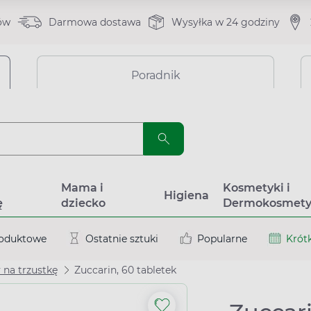
ów
Darmowa dostawa
Wysyłka w 24 godziny
Poradnik
a
Mama i
Kosmetyki i
Higiena
ę
dziecko
Dermokosmety
roduktowe
Ostatnie sztuki
Popularne
Krótk
 na trzustkę
Zuccarin, 60 tabletek