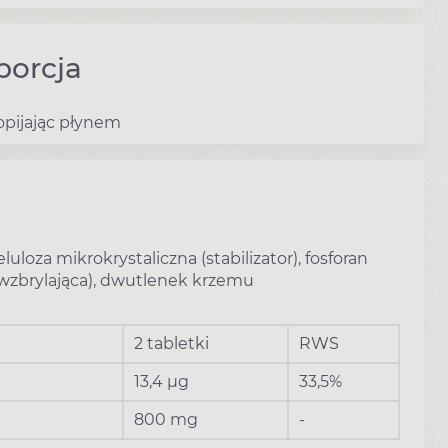
porcja
opijając płynem
uloza mikrokrystaliczna (stabilizator), fosforan
ciwzbrylająca), dwutlenek krzemu
2 tabletki
RWS
13,4 µg
33,5%
800 mg
-