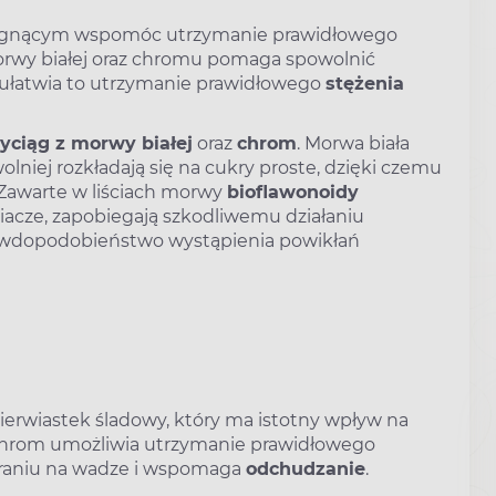
agnącym wspomóc utrzymanie prawidłowego
orwy białej oraz chromu pomaga spowolnić
 ułatwia to utrzymanie prawidłowego
stężenia
yciąg z morwy białej
oraz
chrom
. Morwa biała
niej rozkładają się na cukry proste, dzięki czemu
. Zawarte w liściach morwy
bioflawonoidy
niacze, zapobiegają szkodliwemu działaniu
awdopodobieństwo wystąpienia powikłań
erwiastek śladowy, który ma istotny wpływ na
Chrom umożliwia utrzymanie prawidłowego
ieraniu na wadze i wspomaga
odchudzanie
.