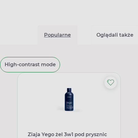
Popularne
Oglądali także
High-contrast mode
Ziaja Yego żel 3w1 pod prysznic