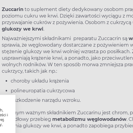
Zuccarin
to suplement diety dedykowany osobom pr
poziomu cukru we krwi. Dzięki zawartości wyciągu z m
przyswajanie cukrów z pożywienia. Osobom z cukrzycą
glukozy we krwi
.
Najważniejszymi składnikami preparatu Zuccacrin są
w
sprawia, że węglowodany dostarczane z pożywieniem wol
stężenie glukozy we krwi wolniej wzrasta po posiłkach
usprawniają krążenie krwi, a ponadto, jako przeciwutle
wolnych rodników. W ten sposób morwa zmniejsza pr
cukrzycy, takich jak np.:
choroby układu krążenia
polineuropatia cukrzycowa
uszkodzenie narządu wzroku.
h,
Kolejnym ważnym składnikiem Zuccarinu jest chrom, pi
ści i
prawidłowy przebieg
metabolizmu węglowodanów
. 
ej.
y,
stężenia glukozy we krwi, a ponadto zapobiega przyb