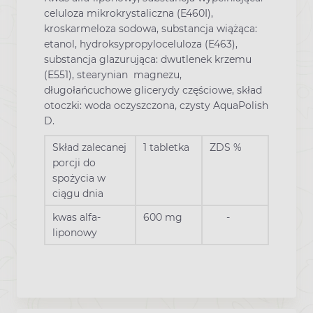
celuloza mikrokrystaliczna (E460I),
kroskarmeloza sodowa, substancja wiążąca:
etanol, hydroksypropyloceluloza (E463),
substancja glazurująca: dwutlenek krzemu
(E551), stearynian magnezu,
długołańcuchowe glicerydy częściowe, skład
otoczki: woda oczyszczona, czysty AquaPolish
D.
Skład zalecanej
1 tabletka
ZDS %
porcji do
spożycia w
ciągu dnia
kwas alfa-
600 mg
-
liponowy