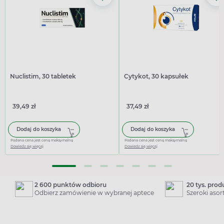
Nuclistim, 30 tabletek
Cytykot, 30 kapsułek
39,49 zł
37,49 zł
Dodaj do koszyka
Dodaj do koszyka
Podana cena jest ceną maksymalną
Podana cena jest ceną maksymalną
Dowiedz się więcej
Dowiedz się więcej
2 600 punktów odbioru
20 tys. pro
Odbierz zamówienie w wybranej aptece
Szeroki aso