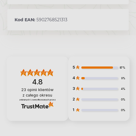
Kod EAN:
5902768521313
5
87%
4
9%
4.8
3
4%
23
opinii klientów
z całego okresu
2
0%
zebranych i zweryfikowanych przez
1
0%