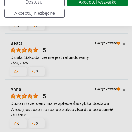
Dostosuj
Akceptuj wszystko
5
Skuteczny preparat
Akceptuj niezbędne
3/4/2025
0
0
Beata
zweryfikowano
5
Działa. Szkoda, że nie jest refundowany.
2/20/2025
0
0
Anna
zweryfikowano
5
Dużo niższe ceny niż w aptece 👍️szybka dostawa
Wrócę jeszcze nie raz po zakupy.Bardzo polecam❤️
2/14/2025
0
0