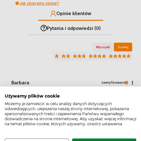
Jak zbieramy opinie?
Opinie klientów
Pytania i odpowiedzi (0)
Wyczyść
Szukaj
Barbara
zweryfikowano
3
Używamy plików cookie
Nie widzę żadnych skutków zażywania po 2
Możemy je zamieścić w celu analizy danych dotyczących
opakowaniu
odwiedzających, ulepszenia naszej strony internetowej, pokazania
4/15/2025
spersonalizowanych treści i zapewnienia Państwu wspaniałego
doświadczenia na stronie internetowej. Aby uzyskać więcej informacji
0
0
na temat plików cookie, których używamy, otwórz ustawienia.
Małgorzata
zweryfikowano