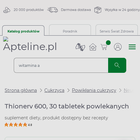
20 000 produktów
Darmowa dostawa
Wysyłka w 24 godziny
Katalog produktów
Poradnik
Serwis Świat Zdrowia
sztuk
Strona główna
Cukrzyca
Powikłania cukrzycy
Neurop
Thionerv 600, 30 tabletek powlekanych
suplement diety, produkt dostępny bez recepty
4.8