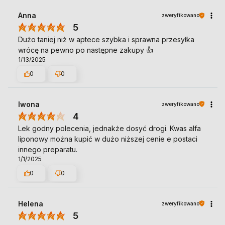
Anna
zweryfikowano
5
Dużo taniej niż w aptece szybka i sprawna przesyłka
wrócę na pewno po następne zakupy 👍️
1/13/2025
0
0
Iwona
zweryfikowano
4
Lek godny polecenia, jednakże dosyć drogi. Kwas alfa
liponowy można kupić w dużo niższej cenie e postaci
innego preparatu.
1/1/2025
0
0
Helena
zweryfikowano
5