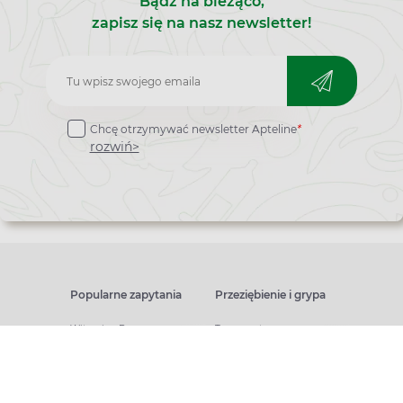
Bądź na bieżąco,
zapisz się na nasz newsletter!
Zapisz
do
Chcę otrzymywać newsletter Apteline
*
newslettera
rozwiń>
Popularne zapytania
Przeziębienie i grypa
Witamina D
Termometry
Witamina C
Krople do nosa
Krople do oczu
Inhalacje
Tran
Katar