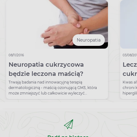
Neuropatia
08/11/2016
03/08/20
Neuropatia cukrzycowa
Lecz
będzie leczona maścią?
cukr
lipo
Trwają badania nad innowacyjną terapią
Kwas al
dermatologiczną - maścią ozonującą GM3, która
chroni 
może zmniejszyć lub całkowicie wyleczyć
hipergl
neuropatię obwodową.
w cukrz