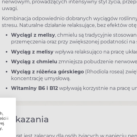
nerwowym, prowadzących intensywny styl życia, przep
uwagi.
Kombinacja odpowiednio dobranych wyciągów roślinny
stresu. Naturalne działanie relaksujące, bez efektów ot
Wyciągi z melisy
, chmielu są tradycyjnie stosowa
przemęczenia oraz przy zwiększonej podatności na s
Wyciąg z melisy
wpływa relaksująco na pracę ukła
Wyciąg z chmielu
zmniejsza pobudzenie nerwowe 
Wyciąg z różeńca górskiego
(Rhodiola rosea) zwię
koncentrację umysłową.
Witaminy B6 i B12
wpływają korzystnie na pracę u
h,
Wskazania
ści i
ej.
y,
Preparat jest zalecany dla osób żyjących w napięciu n