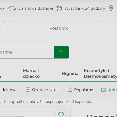
ów
Darmowa dostawa
Wysyłka w 24 godziny
Poradnik
a
Mama i
Kosmetyki i
Higiena
ę
dziecko
Dermokosmety
roduktowe
Ostatnie sztuki
Popularne
Krótk
e
Doppelherz aktiv Na uspokojenie, 20 kapsułek