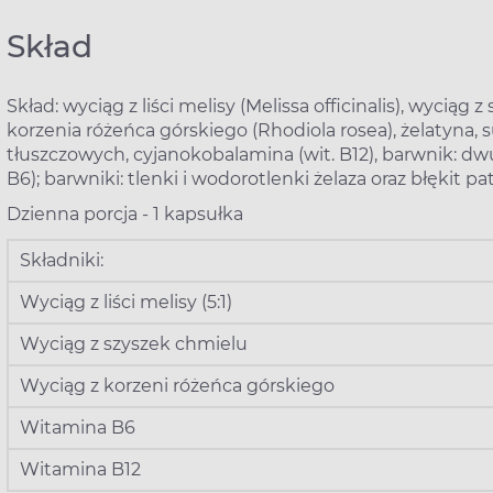
Skład
Skład: wyciąg z liści melisy (Melissa officinalis), wycią
korzenia różeńca górskiego (Rhodiola rosea), żelatyna
tłuszczowych, cyjanokobalamina (wit. B12), barwnik: dw
B6); barwniki: tlenki i wodorotlenki żelaza oraz błękit p
Dzienna porcja - 1 kapsułka
Składniki:
Wyciąg z liści melisy (5:1)
Wyciąg z szyszek chmielu
Wyciąg z korzeni różeńca górskiego
Witamina B6
Witamina B12