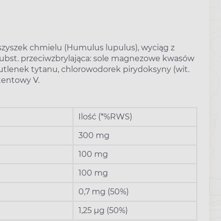
g z szyszek chmielu (Humulus lupulus), wyciąg z
, subst. przeciwzbrylająca: sole magnezowe kwasów
utlenek tytanu, chlorowodorek pirydoksyny (wit.
atentowy V.
Ilość (*%RWS)
300 mg
100 mg
100 mg
0,7 mg (50%)
1,25 µg (50%)