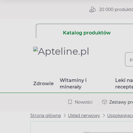
20 000 produkt
Katalog produktów
Witaminy i
Leki n
Zdrowie
minerały
recept
Nowości
Zestawy p
Strona główna
Układ nerwowy
Uspokajając