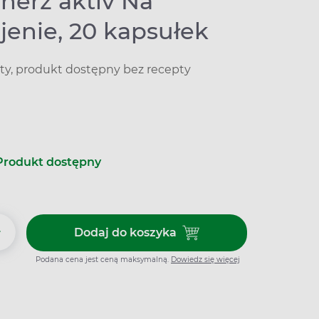
herz aktiv Na
jenie, 20 kapsułek
ty, produkt dostępny bez recepty
Produkt dostępny
+
Dodaj do koszyka
Dodaj do koszyka Doppelherz a
Podana cena jest ceną maksymalną.
Dowiedz się więcej