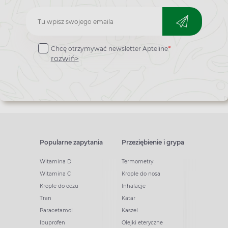
Zapisz
do
Chcę otrzymywać newsletter Apteline
*
newslettera
rozwiń>
Popularne zapytania
Przeziębienie i grypa
Witamina D
Termometry
Witamina C
Krople do nosa
Krople do oczu
Inhalacje
Tran
Katar
Paracetamol
Kaszel
Ibuprofen
Olejki eteryczne