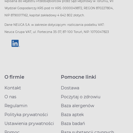
wpisana do Rejestru Przedsiębiorców przez Sąd Rejonowy w Toruniu, VII
Wydział Gospodarczy KRS pod nr KRS: 0000049872, REGON 870227804,
NIP 8790017162, kapitał zakładowy 4 642 802 złotych.
Dane NEUCA S.A. w zakresie dotyczącym: rozliczania podatku VAT:
Neuca Grupa VAT, ul. Forteczna 35-37, 87-100 Toruń, NIP: 1070047823
O firmie
Pomocne linki
Kontakt
Dostawa
O nas
Poczytaj o zdrowiu
Regulamin
Baza alergenów
Polityka prywatności
Baza aptek
Ustawienia prywatności
Baza badań
Pomoc
Baza substancji czynnych