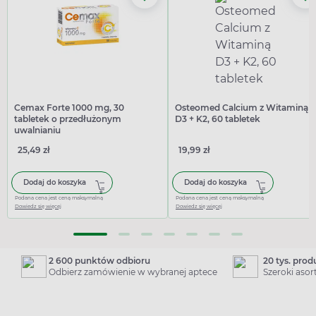
Cemax Forte 1000 mg, 30
Osteomed Calcium z Witaminą
tabletek o przedłużonym
D3 + K2, 60 tabletek
uwalnianiu
25,49 zł
19,99 zł
Dodaj do koszyka
Dodaj do koszyka
Podana cena jest ceną maksymalną
Podana cena jest ceną maksymalną
Dowiedz się więcej
Dowiedz się więcej
2 600 punktów odbioru
20 tys. pro
Odbierz zamówienie w wybranej aptece
Szeroki aso