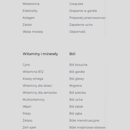
Melatonina
Gorączka
Elektrolity
Drapanie w gardle
Kolagen
Preparaty przeciwwirusowe
Zatoki
Zapalenie ucha
Woda morska
Odporność
Witaminy i minerały
Ból
Cynk
Ból brzucha
Witamina B12
Ból gardła
Kwasy omega
Ból głowy
Witaminy dla dzieci
Migrena
Witaminy dla seniorów
Ból pleców
Multiwitaminy
Ból ucha
Wapń
Ból zatok
Potas
Ból zęba
Żelazo
Bóle menstruacyjne
Żeń-szeń
Bóle mięśniowo-stawowe