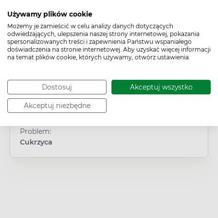
Typ produktu:
Suplement diety
Używamy plików cookie
Płeć:
Możemy je zamieścić w celu analizy danych dotyczących
odwiedzających, ulepszenia naszej strony internetowej, pokazania
Dowolna
spersonalizowanych treści i zapewnienia Państwu wspaniałego
Wiek:
doświadczenia na stronie internetowej. Aby uzyskać więcej informacji
Dorosły
na temat plików cookie, których używamy, otwórz ustawienia.
Obszar/Układ:
Układ hormonalny
Dostosuj
Akceptuj wszystko
Część ciała:
Trzustka
Akceptuj niezbędne
Działanie/właściwości:
Uzupełniające dietę
/
Wspierające
Problem:
Cukrzyca