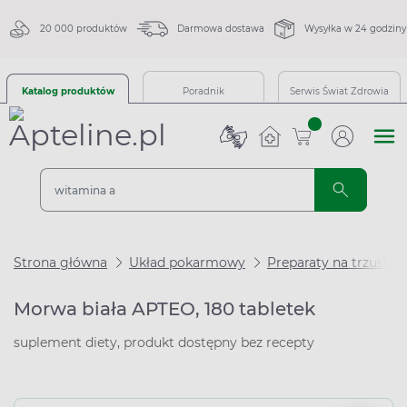
20 000 produktów
Darmowa dostawa
Wysyłka w 24 godziny
Katalog produktów
Poradnik
Serwis Świat Zdrowia
sztuk
Strona główna
Układ pokarmowy
Preparaty na trzustkę
Morwa biała APTEO, 180 tabletek
suplement diety, produkt dostępny bez recepty