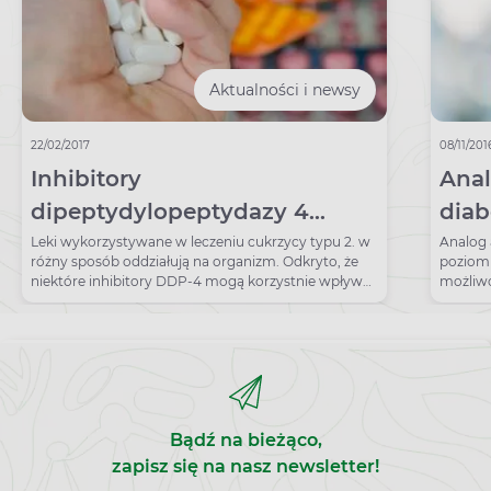
Aktualności i newsy
22/02/2017
08/11/201
Inhibitory
Anal
dipeptydylopeptydazy 4
diab
mogą wpływać na pracę
Leki wykorzystywane w leczeniu cukrzycy typu 2. w
Analog 
różny sposób oddziałują na organizm. Odkryto, że
poziom
nerek
niektóre inhibitory DDP-4 mogą korzystnie wpływać
możliwoś
na nerki.
dostępn
Bądź na bieżąco,
zapisz się na nasz newsletter!