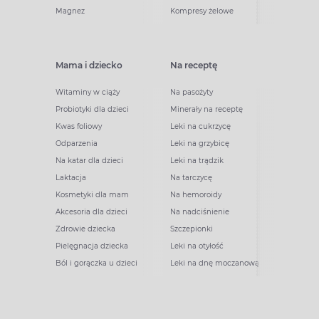
Magnez
Kompresy żelowe
Mama i dziecko
Na receptę
Witaminy w ciąży
Na pasożyty
Probiotyki dla dzieci
Minerały na receptę
Kwas foliowy
Leki na cukrzycę
Odparzenia
Leki na grzybicę
Na katar dla dzieci
Leki na trądzik
Laktacja
Na tarczycę
Kosmetyki dla mam
Na hemoroidy
Akcesoria dla dzieci
Na nadciśnienie
Zdrowie dziecka
Szczepionki
Pielęgnacja dziecka
Leki na otyłość
Ból i gorączka u dzieci
Leki na dnę moczanową