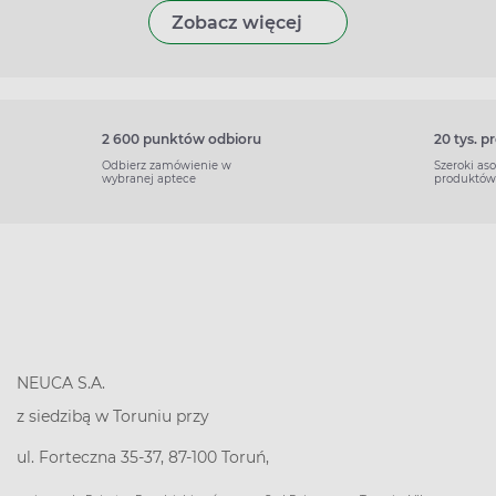
Zobacz więcej
2 600 punktów odbioru
20 tys. 
Odbierz zamówienie w
Szeroki as
wybranej aptece
produktów
NEUCA S.A.
z siedzibą w Toruniu przy
ul. Forteczna 35-37, 87-100 Toruń,