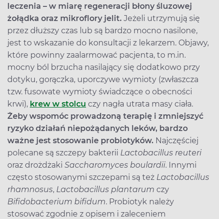
leczenia – w miarę regeneracji błony śluzowej
żołądka oraz mikroflory jelit.
Jeżeli utrzymują się
przez dłuższy czas lub są bardzo mocno nasilone,
jest to wskazanie do konsultacji z lekarzem. Objawy,
które powinny zaalarmować pacjenta, to m.in.
mocny ból brzucha nasilający się dodatkowo przy
dotyku, gorączka, uporczywe wymioty (zwłaszcza
tzw. fusowate wymioty świadczące o obecności
krwi),
krew w stolcu
czy nagła utrata masy ciała.
Żeby wspomóc prowadzoną terapię i zmniejszyć
ryzyko działań niepożądanych leków, bardzo
ważne jest stosowanie probiotyków.
Najczęściej
polecane są szczepy bakterii
Lactobacillus reuteri
oraz drożdżaki
Saccharomyces boulardii
. Innymi
często stosowanymi szczepami są też
Lactobacillus
rhamnosus
,
Lactobacillus plantarum
czy
Bifidobacterium bifidum
. Probiotyk należy
stosować zgodnie z opisem i zaleceniem