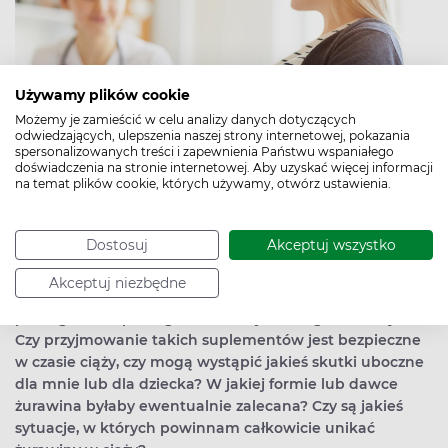
Używamy plików cookie
Możemy je zamieścić w celu analizy danych dotyczących
odwiedzających, ulepszenia naszej strony internetowej, pokazania
spersonalizowanych treści i zapewnienia Państwu wspaniałego
doświadczenia na stronie internetowej. Aby uzyskać więcej informacji
na temat plików cookie, których używamy, otwórz ustawienia.
Dostosuj
Akceptuj wszystko
Jestem w ciąży i zastanawiam się nad suplementacją
Akceptuj niezbędne
żurawiny w tabletkach, ponieważ słyszałam, że może
pomagać w zapobieganiu infekcjom dróg moczowych.
Czy przyjmowanie takich suplementów jest bezpieczne
w czasie ciąży, czy mogą wystąpić jakieś skutki uboczne
dla mnie lub dla dziecka? W jakiej formie lub dawce
żurawina byłaby ewentualnie zalecana? Czy są jakieś
sytuacje, w których powinnam całkowicie unikać