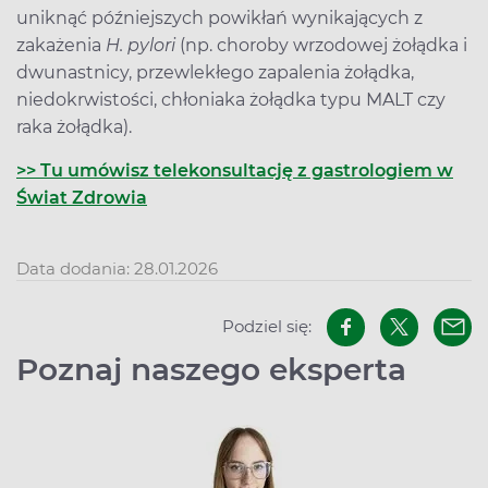
uniknąć późniejszych powikłań wynikających z
zakażenia
H. pylori
(np. choroby wrzodowej żołądka i
dwunastnicy, przewlekłego zapalenia żołądka,
niedokrwistości, chłoniaka żołądka typu MALT czy
raka żołądka).
>> Tu umówisz telekonsultację z gastrologiem w
Świat Zdrowia
Data dodania: 28.01.2026
Podziel się:
Poznaj naszego eksperta