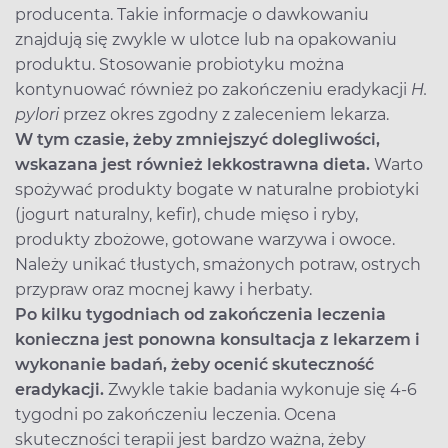
producenta. Takie informacje o dawkowaniu
znajdują się zwykle w ulotce lub na opakowaniu
produktu. Stosowanie probiotyku można
kontynuować również po zakończeniu eradykacji
H.
pylori
przez okres zgodny z zaleceniem lekarza.
W tym czasie, żeby zmniejszyć dolegliwości,
wskazana jest również lekkostrawna dieta.
Warto
spożywać produkty bogate w naturalne probiotyki
(jogurt naturalny, kefir), chude mięso i ryby,
produkty zbożowe, gotowane warzywa i owoce.
Należy unikać tłustych, smażonych potraw, ostrych
przypraw oraz mocnej kawy i herbaty.
Po kilku tygodniach od zakończenia leczenia
konieczna jest ponowna konsultacja z lekarzem i
wykonanie badań, żeby ocenić skuteczność
eradykacji.
Zwykle takie badania wykonuje się 4-6
tygodni po zakończeniu leczenia. Ocena
skuteczności terapii jest bardzo ważna, żeby