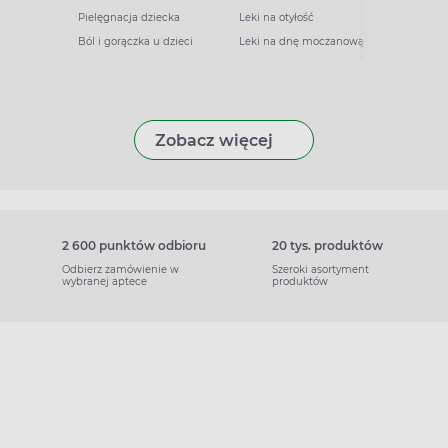
Pielęgnacja dziecka
Leki na otyłość
Ból i gorączka u dzieci
Leki na dnę moczanową
Zobacz więcej
2 600 punktów odbioru
20 tys. produktów
Odbierz zamówienie w
Szeroki asortyment
wybranej aptece
produktów