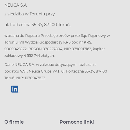
NEUCA S.A.
z siedzibą w Toruniu przy
ul. Forteczna 35-37, 87-100 Toruń,
wpisana do Rejestru Przedsiębiorców przez Sąd Rejonowy w
Toruniu, VII Wydział Gospodarczy KRS pod nr KRS:
0000049872, REGON 870227804, NIP 8790017162, kapitał
zakładowy 4 552 744 złotych.
Dane NEUCA S.A. w zakresie dotyczącym: rozliczania
podatku VAT: Neuca Grupa VAT, ul. Forteczna 35-37, 87-100
Toruń, NIP: 1070047823
O firmie
Pomocne linki