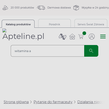
20 000 produktów
Darmowa dostawa
Wysyłka w 24 godziny
Katalog produktów
Poradnik
Serwis Świat Zdrowia
sztuk
Strona główna
Pytanie do farmaceuty
Działania niepożą