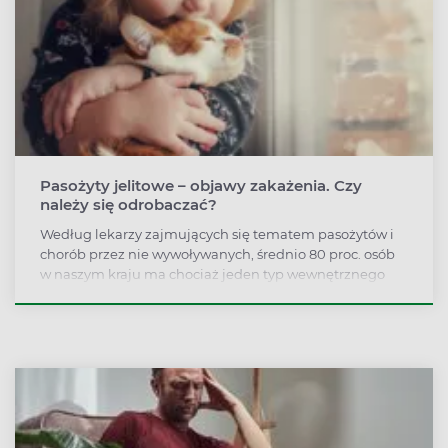
Pasożyty jelitowe – objawy zakażenia. Czy
należy się odrobaczać?
Według lekarzy zajmujących się tematem pasożytów i
chorób przez nie wywoływanych, średnio 80 proc. osób
w naszym kraju ma chociaż jeden typ wewnętrznego
lokatora (typu owsik, włosogłówka), co siódmy Polak ma
glistę ludzką, co dwunasty – tasiemca.