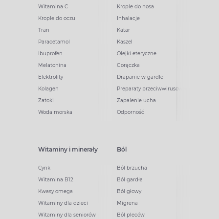
Witamina C
Krople do nosa
Krople do oczu
Inhalacje
Tran
Katar
Paracetamol
Kaszel
Ibuprofen
Olejki eteryczne
Melatonina
Gorączka
Elektrolity
Drapanie w gardle
Kolagen
Preparaty przeciwwirusowe
Zatoki
Zapalenie ucha
Woda morska
Odporność
Witaminy i minerały
Ból
Cynk
Ból brzucha
Witamina B12
Ból gardła
Kwasy omega
Ból głowy
Witaminy dla dzieci
Migrena
Witaminy dla seniorów
Ból pleców