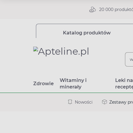
20 000 produkt
Katalog produktów
Witaminy i
Leki n
Zdrowie
minerały
recept
Nowości
Zestawy p