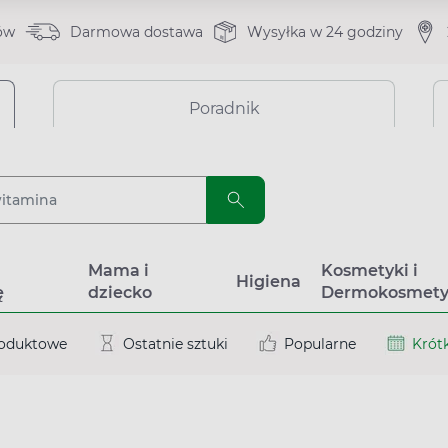
ów
Darmowa dostawa
Wysyłka w 24 godziny
Poradnik
a
Mama i
Kosmetyki i
Higiena
ę
dziecko
Dermokosmety
roduktowe
Ostatnie sztuki
Popularne
Krótk