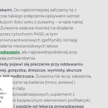
lekami.
Do najistotniejszej zaliczamy tę z
czas takiego połączenia opisywano wzrost
ych ilości soku z żurawiny – w razie takiej
. Żurawina wpływa również na działanie
 przez cytochrom P450, w tym
ciwnowotworowych (gefitynib). Istnieją
ziałanie niesteroidowych leków
odiazepin
, ale najprawdopodobniej przy
gają potwierdzenia.
 kiedy pojawi się pieczenie przy oddawaniu
ej, gorączka, dreszcze, wymioty, skurcze
, ból podbrzusza.
Żurawina nie leczy zakażenia,
 konieczne są badania (mocz, posiew) i
ntki w ciąży.
h,
ści i
eków przeciwzakrzepowych, suplement z
ej.
sunkowo bezpiecznym elementem profilaktyki,
y,
ówieniu i zgodzie od lekarza prowadzącego