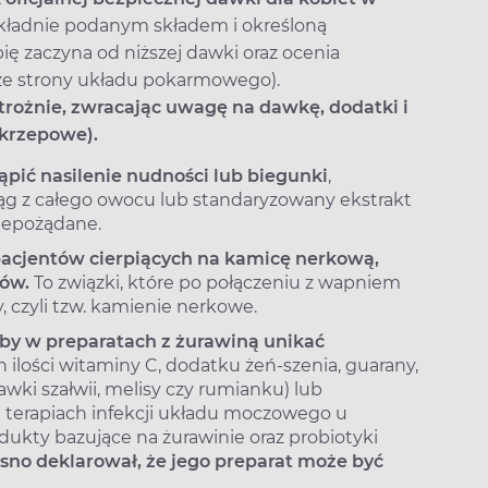
okładnie podanym składem i określoną
ię zaczyna od niższej dawki oraz ocenia
 ze strony układu pokarmowego).
strożnie, zwracając uwagę na dawkę, dodatki i
akrzepowe).
ąpić nasilenie nudności lub biegunki
,
ąg z całego owocu lub standaryzowany ekstrakt
iepożądane.
acjentów cierpiących na kamicę nerkową,
ów.
To związki, które po połączeniu z wapniem
 czyli tzw. kamienie nerkowe.
by w preparatach z żurawiną unikać
ilości witaminy C, dodatku żeń-szenia, guarany,
wki szałwii, melisy czy rumianku) lub
 terapiach infekcji układu moczowego u
dukty bazujące na żurawinie oraz probiotyki
asno deklarował, że jego preparat może być