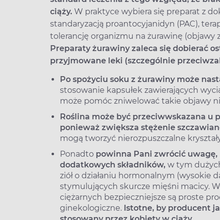
ciąży.
W praktyce wybiera się preparat z d
standaryzacją proantocyjanidyn (PAC), terap
tolerancję organizmu na żurawinę (objawy
Preparaty żurawiny zaleca się dobierać o
przyjmowane leki (szczególnie przeciwz
Po spożyciu soku z żurawiny może nast
stosowanie kapsułek zawierających wyci
może pomóc zniwelować takie objawy n
Roślina może być przeciwwskazana u p
ponieważ zwiększa stężenie szczawian
mogą tworzyć nierozpuszczalne kryształy,
Ponadto
powinna Pani zwrócić uwagę, 
dodatkowych składników,
w tym dużych 
ziół o działaniu hormonalnym (wysokie da
stymulujących skurcze mięśni macicy.
W
ciężarnych bezpieczniejsze są proste pro
ginekologiczne.
Istotne, by producent j
stosowany przez kobiety w ciąży.