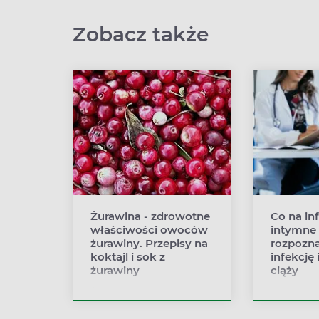
Zobacz także
Żurawina - zdrowotne
Co na in
właściwości owoców
intymne 
żurawiny. Przepisy na
rozpozna
koktajl i sok z
infekcję
żurawiny
ciąży
Żurawina stosowana jest
Ryzyko wy
przede wszystkim w
infekcji i