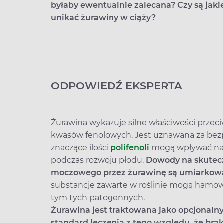
byłaby ewentualnie zalecana? Czy są jaki
unikać żurawiny w ciąży?
ODPOWIEDŹ EKSPERTA
Żurawina wykazuje silne właściwości przeci
kwasów fenolowych. Jest uznawana za bezpie
znaczące ilości
polifenoli
mogą wpływać na 
podczas rozwoju płodu.
Dowody na skutec
moczowego przez żurawinę są umiarkow
substancje zawarte w roślinie mogą hamowa
tym tych patogennych.
Żurawina jest traktowana jako opcjonalny,
standard leczenia z tego względu, że brak