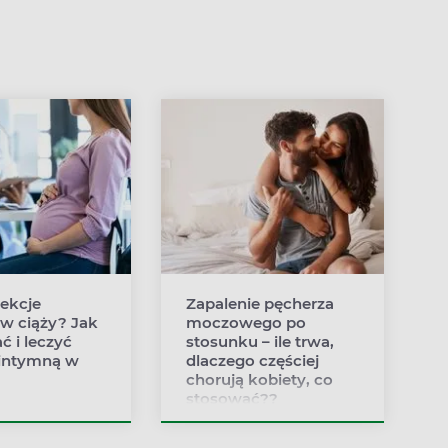
fekcje
Zapalenie pęcherza
w ciąży? Jak
moczowego po
ć i leczyć
stosunku – ile trwa,
 intymną w
dlaczego częściej
chorują kobiety, co
stosować??
stąpienia
Przy nawracającym
ntymnej w ciąży
zapaleniu pęcherza