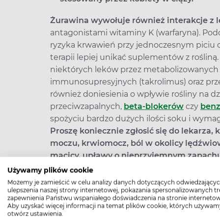
Żurawina wywołuje również interakcje z 
antagonistami witaminy K (warfaryna). Pod
ryzyka krwawień przy jednoczesnym piciu duż
terapii lepiej unikać suplementów z rośliną
niektórych leków przez metabolizowanych
immunosupresyjnych (takrolimus) oraz prze
również doniesienia o wpływie rośliny na d
przeciwzapalnych,
beta-blokerów
czy
benz
spożyciu bardzo dużych ilości soku i wyma
Proszę koniecznie zgłosić się do lekarza,
moczu, krwiomocz, ból w okolicy lędźwiow
macicy, upławy o nieprzyjemnym zapachu
a przy objawach infekcji układu moczowego
Używamy plików cookie
ewentualny antybiotyk bezpieczny dla pacje
Możemy je zamieścić w celu analizy danych dotyczących odwiedzającyc
ulepszenia naszej strony internetowej, pokazania spersonalizowanych tre
W niepowikłanej ciąży, bez kamicy i bez l
zapewnienia Państwu wspaniałego doświadczenia na stronie internetow
żurawiną w rozsądnej dawce może być sto
Aby uzyskać więcej informacji na temat plików cookie, których używam
otwórz ustawienia.
ale zawsze
jako dodatek, najlepiej po om