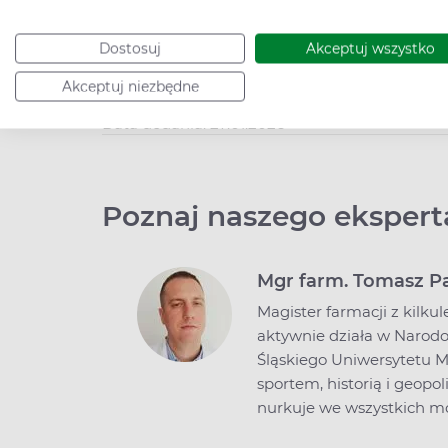
ciążę.
Dostosuj
Akceptuj wszystko
>> Tu umówisz telekonsultację z ginekol
Akceptuj niezbędne
Data dodania: 27.01.2026
Poznaj naszego ekspert
Mgr farm. Tomasz P
Magister farmacji z kilku
aktywnie działa w Narod
Śląskiego Uniwersytetu M
sportem, historią i geopo
nurkuje we wszystkich mo