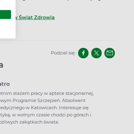
ogiem w Świat Zdrowia
Podziel się:
a
atro
letnim stażem pracy w aptece stacjonarnej,
owym Programie Szczepień. Absolwent
edycznego w Katowicach. Interesuje się
lityką, w wolnym czasie chodzi po górach i
żliwych zakątkach świata.