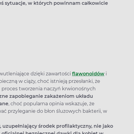
eś sytuacje, w których powinnam całkowicie
wutleniające dzięki zawartości
flawonoidów
i
czną w ciąży, choć istnieją przesłanki, że
proces tworzenia naczyń krwionośnych
zne zapobieganie zakażeniom układu
ane
, choć popularna opinia wskazuje, że
ć przyleganie do błon śluzowych bakterii, w
 uzupełniający środek profilaktyczny, nie jako
 oficjalnej bezpiecznej dawki dla kobiet w