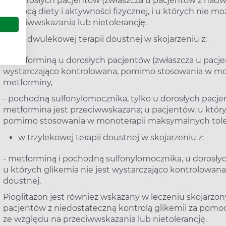
- u dorosłych pacjentów (zwłaszcza u pacjentów z nadwa
pomocą diety i aktywności fizycznej, i u których nie 
przeciwwskazania lub nietolerancję.
w dwulekowej terapii doustnej w skojarzeniu z:
- metforminą u dorosłych pacjentów (zwłaszcza u pacje
wystarczająco kontrolowana, pomimo stosowania w m
metforminy,
- pochodną sulfonylomocznika, tylko u dorosłych pacje
metformina jest przeciwwskazana; u pacjentów, u który
pomimo stosowania w monoterapii maksymalnych tole
w trzylekowej terapii doustnej w skojarzeniu z:
- metforminą i pochodną sulfonylomocznika, u dorosły
u których glikemia nie jest wystarczająco kontrolowa
doustnej.
Pioglitazon jest również wskazany w leczeniu skojarzon
pacjentów z niedostateczną kontrolą glikemii za pomo
ze względu na przeciwwskazania lub nietolerancję.