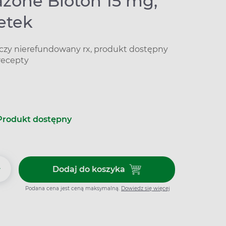
azone Bioton 15 mg,
etek
iczy nierefundowany rx, produkt dostępny
recepty
Produkt dostępny
+
Dodaj do koszyka
Dodaj do koszyka Pioglitazone 
Podana cena jest ceną maksymalną.
Dowiedz się więcej