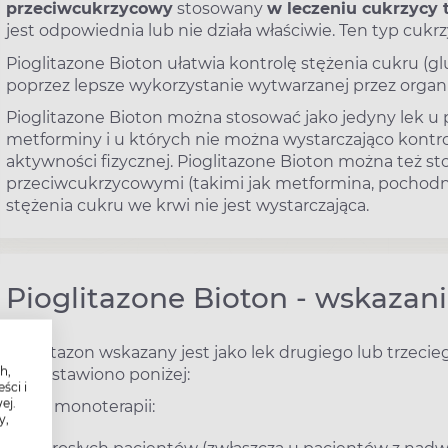
przeciwcukrzycowy
stosowany
w leczeniu cukrzycy 
jest odpowiednia lub nie działa właściwie. Ten typ cukrz
Pioglitazone Bioton ułatwia kontrolę stężenia cukru (g
poprzez lepsze wykorzystanie wytwarzanej przez organi
Pioglitazone Bioton można stosować jako jedyny lek u
metforminy i u których nie można wystarczająco kontro
aktywności fizycznej. Pioglitazone Bioton można też st
przeciwcukrzycowymi (takimi jak metformina, pochodne 
stężenia cukru we krwi nie jest wystarczająca.
Pioglitazone Bioton - wskazan
Pioglitazon wskazany jest jako lek drugiego lub trzecie
h,
przedstawiono poniżej:
ści i
ej.
w monoterapii:
y,