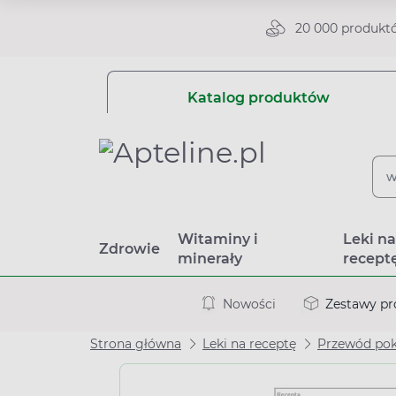
20 000 produkt
Katalog produktów
Witaminy i
Leki n
Zdrowie
minerały
recept
Nowości
Zestawy p
Strona główna
Leki na receptę
Przewód po