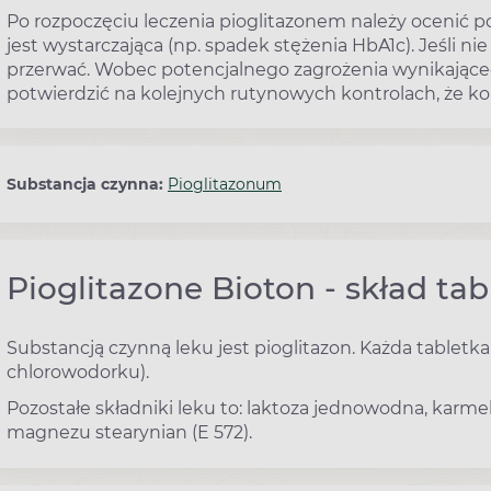
Po rozpoczęciu leczenia pioglitazonem należy ocenić p
jest wystarczająca (np. spadek stężenia HbA1c). Jeśli n
przerwać. Wobec potencjalnego zagrożenia wynikająceg
potwierdzić na kolejnych rutynowych kontrolach, że ko
Substancja czynna:
Pioglitazonum
Pioglitazone Bioton - skład tab
Substancją czynną leku jest pioglitazon. Każda tabletka
chlorowodorku).
Pozostałe składniki leku to: laktoza jednowodna, karme
magnezu stearynian (E 572).