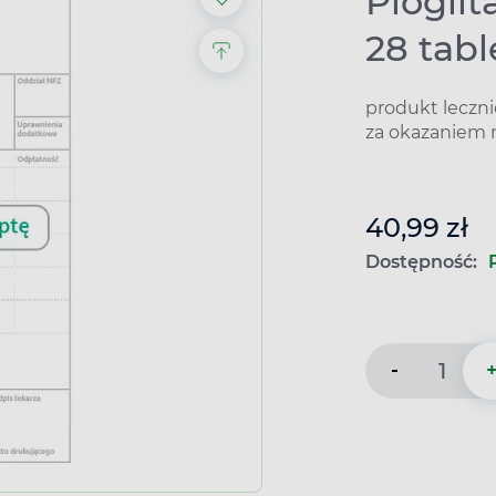
Pioglit
28 tabl
produkt leczn
za okazaniem 
40,99 zł
Dostępność:
-