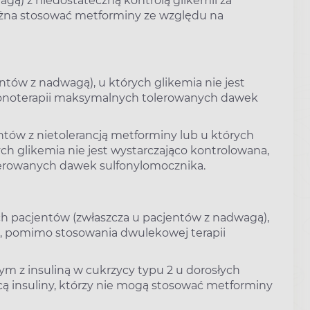
gą) z niedostateczną kontrolą glikemii za
można stosować metforminy ze względu na
ntów z nadwagą), u których glikemia nie jest
onoterapii maksymalnych tolerowanych dawek
ntów z nietolerancją metforminy lub u których
ch glikemia nie jest wystarczająco kontrolowana,
rowanych dawek sulfonylomocznika.
ch pacjentów (zwłaszcza u pacjentów z nadwagą),
na, pomimo stosowania dwulekowej terapii
ym z insuliną w cukrzycy typu 2 u dorosłych
cą insuliny, którzy nie mogą stosować metforminy