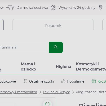
ów
Darmowa dostawa
Wysyłka w 24 godziny
Poradnik
a
Mama i
Kosmetyki i
Higiena
ę
dziecko
Dermokosmety
roduktowe
Ostatnie sztuki
Popularne
Krótk
karmowy i metabolizm
Leki na cukrzycę
Pioglitazone Biot