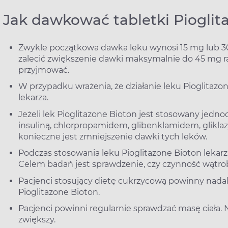
Jak dawkować tabletki Pioglit
Zwykle początkowa dawka leku wynosi 15 mg lub 3
zalecić zwiększenie dawki maksymalnie do 45 mg ra
przyjmować.
W przypadku wrażenia, że działanie leku Pioglitazone
lekarza.
Jeżeli lek Pioglitazone Bioton jest stosowany jedn
insuliną, chlorpropamidem, glibenklamidem, glikla
konieczne jest zmniejszenie dawki tych leków.
Podczas stosowania leku Pioglitazone Bioton lekar
Celem badań jest sprawdzenie, czy czynność wątrob
Pacjenci stosujący dietę cukrzycową powinny nadal
Pioglitazone Bioton.
Pacjenci powinni regularnie sprawdzać masę ciała. N
zwiększy.