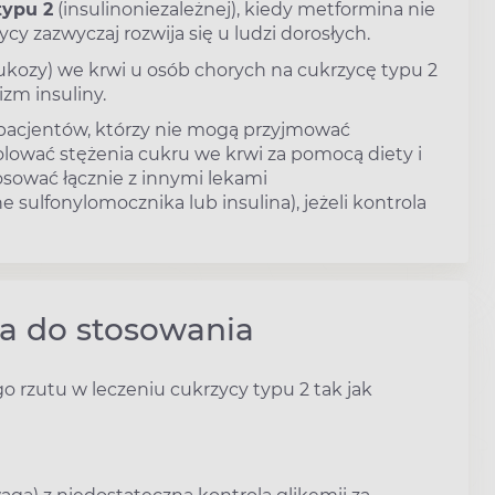
typu 2
(insulinoniezależnej), kiedy metformina nie
ycy zazwyczaj rozwija się u ludzi dorosłych.
lukozy) we krwi u osób chorych na cukrzycę typu 2
zm insuliny.
 pacjentów, którzy nie mogą przyjmować
lować stężenia cukru we krwi za pomocą diety i
osować łącznie z innymi lekami
sulfonylomocznika lub insulina), jeżeli kontrola
ia do stosowania
go rzutu w leczeniu cukrzycy typu 2 tak jak