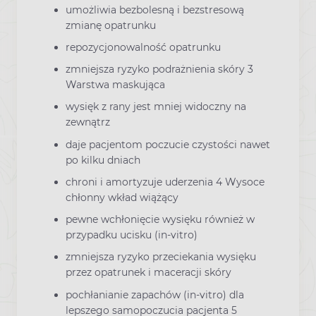
umożliwia bezbolesną i bezstresową
zmianę opatrunku
repozycjonowalność opatrunku
zmniejsza ryzyko podrażnienia skóry 3
Warstwa maskująca
wysięk z rany jest mniej widoczny na
zewnątrz
daje pacjentom poczucie czystości nawet
po kilku dniach
chroni i amortyzuje uderzenia 4 Wysoce
chłonny wkład wiążący
pewne wchłonięcie wysięku również w
przypadku ucisku (in-vitro)
zmniejsza ryzyko przeciekania wysięku
przez opatrunek i maceracji skóry
pochłanianie zapachów (in-vitro) dla
lepszego samopoczucia pacjenta 5