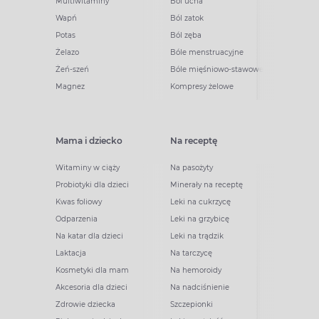
Multiwitaminy
Ból ucha
Wapń
Ból zatok
Potas
Ból zęba
Żelazo
Bóle menstruacyjne
Żeń-szeń
Bóle mięśniowo-stawowe
Magnez
Kompresy żelowe
Mama i dziecko
Na receptę
Witaminy w ciąży
Na pasożyty
Probiotyki dla dzieci
Minerały na receptę
Kwas foliowy
Leki na cukrzycę
Odparzenia
Leki na grzybicę
Na katar dla dzieci
Leki na trądzik
Laktacja
Na tarczycę
Kosmetyki dla mam
Na hemoroidy
Akcesoria dla dzieci
Na nadciśnienie
Zdrowie dziecka
Szczepionki