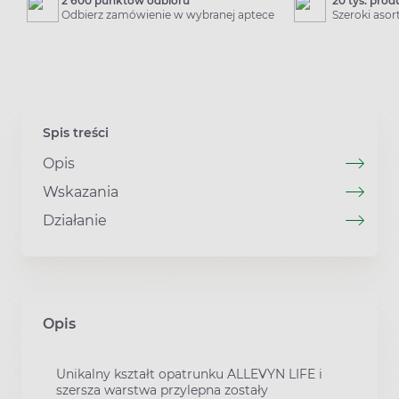
2 600 punktów odbioru
20 tys. pro
Odbierz zamówienie w wybranej aptece
Szeroki aso
Spis treści
Opis
Wskazania
Działanie
Opis
Unikalny kształt opatrunku ALLEVYN LIFE i
szersza warstwa przylepna zostały