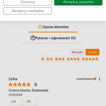
Dostosuj
Akceptuj wszystko
Akceptuj niezbędne
Jak zbieramy opinie?
Opinie klientów
Pytania i odpowiedzi (0)
Wyczyść
Szukaj
Zofia
zweryfikowano
5
Ocena klienta:
Doskonale
3/31/2026
0
0