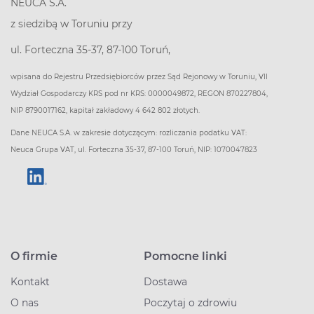
NEUCA S.A.
z siedzibą w Toruniu przy
ul. Forteczna 35-37, 87-100 Toruń,
wpisana do Rejestru Przedsiębiorców przez Sąd Rejonowy w Toruniu, VII
Wydział Gospodarczy KRS pod nr KRS: 0000049872, REGON 870227804,
NIP 8790017162, kapitał zakładowy 4 642 802 złotych.
Dane NEUCA S.A. w zakresie dotyczącym: rozliczania podatku VAT:
Neuca Grupa VAT, ul. Forteczna 35-37, 87-100 Toruń, NIP: 1070047823
O firmie
Pomocne linki
Kontakt
Dostawa
O nas
Poczytaj o zdrowiu