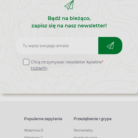
Bądź na bieżąco,
zapisz się na nasz newsletter!
Zapisz
do
Chcę otrzymywać newsletter Apteline
*
newslettera
rozwiń>
Popularne zapytania
Przeziębienie i grypa
Witamina D
Termometry
Witamina C
Krople do nosa