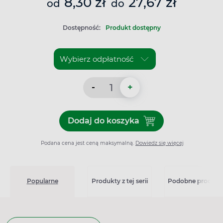
8,30 zł
27,67 zł
od
do
Dostępność:
Produkt dostępny
-
+
Dodaj do koszyka
Dodaj do koszyka Allevyn Lif
Podana cena jest ceną maksymalną.
Dowiedz się więcej
Popularne
Produkty z tej serii
Podobne produkt