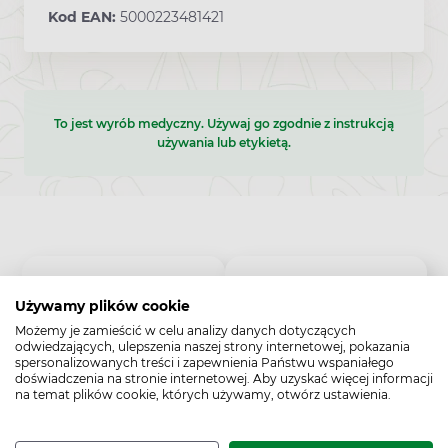
Kod EAN:
5000223481421
To jest wyrób medyczny. Używaj go zgodnie z instrukcją
używania lub etykietą.
5
100%
Używamy plików cookie
4
Możemy je zamieścić w celu analizy danych dotyczących
0%
5.0
odwiedzających, ulepszenia naszej strony internetowej, pokazania
spersonalizowanych treści i zapewnienia Państwu wspaniałego
3
0%
1
opinii klientów
doświadczenia na stronie internetowej. Aby uzyskać więcej informacji
z całego okresu
na temat plików cookie, których używamy, otwórz ustawienia.
2
0%
zebranych i zweryfikowanych przez
1
0%