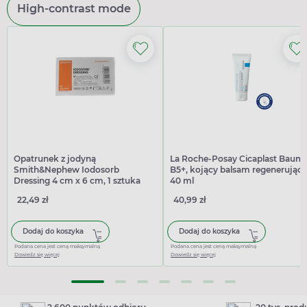
High-contrast mode
Opatrunek z jodyną
La Roche-Posay Cicaplast Baum
Smith&Nephew Iodosorb
B5+, kojący balsam regenerujący
Dressing 4 cm x 6 cm, 1 sztuka
40 ml
22,49 zł
40,99 zł
Dodaj do koszyka
Dodaj do koszyka
Podana cena jest ceną maksymalną
Podana cena jest ceną maksymalną
Dowiedz się więcej
Dowiedz się więcej