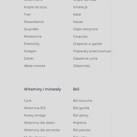
Krople do oczu
Inhalacje
Tran
Katar
Paracetamol
Kaszel
Ibuprofen
Olejki eteryczne
Melatonina
Gorączka
Elektrolity
Drapanie w gardle
Kolagen
Preparaty przeciwwirusowe
Zatoki
Zapalenie ucha
Woda morska
Odporność
Witaminy i minerały
Ból
Cynk
Ból brzucha
Witamina B12
Ból gardła
Kwasy omega
Ból głowy
Witaminy dla dzieci
Migrena
Witaminy dla seniorów
Ból pleców