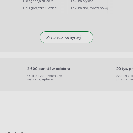
Pielęgnacja dziecka
Leki na otyłość
Ból i gorączka u dzieci
Leki na dnę moczanową
Zobacz więcej
2 600 punktów odbioru
20 tys. 
Odbierz zamówienie w
Szeroki as
wybranej aptece
produktów