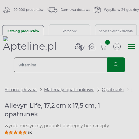
20 000 produktów
Darmowa dostawa
Wysyłka w 24 godziny
Katalog produktów
Poradnik
Serwis Świat Zdrowia
sztuk
Strona główna
Materiały opatrunkowe
Opatrunki
Opa
Allevyn Life, 17,2 cm x 17,5 cm, 1
opatrunek
wyrób medyczny, produkt dostępny bez recepty
5.0