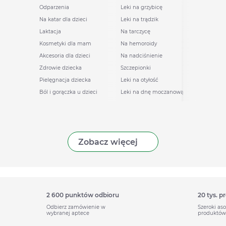
Odparzenia
Leki na grzybicę
Na katar dla dzieci
Leki na trądzik
Laktacja
Na tarczycę
Kosmetyki dla mam
Na hemoroidy
Akcesoria dla dzieci
Na nadciśnienie
Zdrowie dziecka
Szczepionki
Pielęgnacja dziecka
Leki na otyłość
Ból i gorączka u dzieci
Leki na dnę moczanową
Zobacz więcej
2 600 punktów odbioru
20 tys. 
Odbierz zamówienie w
Szeroki as
wybranej aptece
produktów