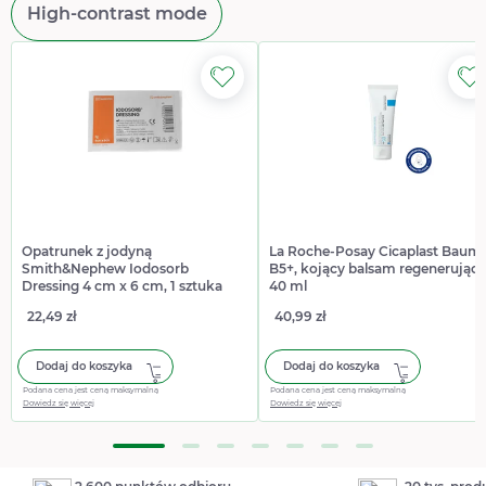
High-contrast mode
Opatrunek z jodyną
La Roche-Posay Cicaplast Baum
Smith&Nephew Iodosorb
B5+, kojący balsam regenerujący
Dressing 4 cm x 6 cm, 1 sztuka
40 ml
22,49 zł
40,99 zł
Dodaj do koszyka
Dodaj do koszyka
Podana cena jest ceną maksymalną
Podana cena jest ceną maksymalną
Dowiedz się więcej
Dowiedz się więcej