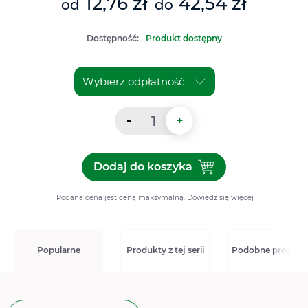
12,76 zł
42,54 zł
od
do
Dostępność:
Produkt dostępny
-
+
Dodaj do koszyka
Dodaj do koszyka Allevyn Li
Podana cena jest ceną maksymalną.
Dowiedz się więcej
Popularne
Produkty z tej serii
Podobne produkt