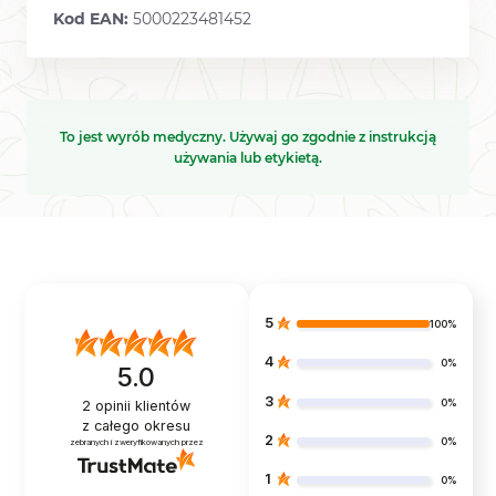
Kod EAN:
5000223481452
To jest wyrób medyczny. Używaj go zgodnie z instrukcją
używania lub etykietą.
5
100%
4
0%
5.0
3
0%
2
opinii klientów
z całego okresu
2
0%
zebranych i zweryfikowanych przez
1
0%