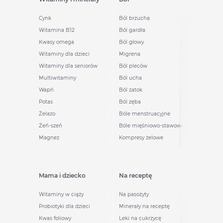
Cynk
Ból brzucha
Witamina B12
Ból gardła
Kwasy omega
Ból głowy
Witaminy dla dzieci
Migrena
Witaminy dla seniorów
Ból pleców
Multiwitaminy
Ból ucha
Wapń
Ból zatok
Potas
Ból zęba
Żelazo
Bóle menstruacyjne
Żeń-szeń
Bóle mięśniowo-stawowe
Magnez
Kompresy żelowe
Mama i dziecko
Na receptę
Witaminy w ciąży
Na pasożyty
Probiotyki dla dzieci
Minerały na receptę
Kwas foliowy
Leki na cukrzycę