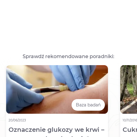
Sprawdź rekomendowane poradniki:
Baza badań
20/06/2023
10/11/201
Oznaczenie glukozy we krwi –
Cukr