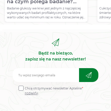
na czym polega badanie?
Normy, wskazania,
Badanie glukozy we krwi jest jednym z najczęściej
Cukrzyc
wykonywanych badań profilaktycznych, na które
śmierte
przygotowanie
warto udać się minimum raz w roku. Oznaczenie jej
zdrowyc
poziomu pozwala ocenić stopień metabolizmu
węglowodanów w organizmie. Zarówno nadmiar,
jak i niedobór glukozy może świadczyć o kilku
jednostkach chorobowych, w tym cukrzycy,
nadciśnieniu tętniczym, hiperlipidemii, a także
chorobach trzustki.
Bądź na bieżąco,
zapisz się na nasz newsletter!
Zapisz
do
Chcę otrzymywać newsletter Apteline
*
newslettera
rozwiń>