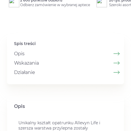
2 600 punktów odbioru
20 tys. pro
Odbierz zamówienie w wybranej aptece
Szeroki aso
Spis treści
Opis
Wskazania
Działanie
Opis
Unikalny kształt opatrunku Allevyn Life i
szersza warstwa przylepna zostały