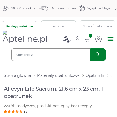
20 000 produktów
Darmowa dostawa
Wysyłka w 24 godziny
Katalog produktów
Poradnik
Serwis Świat Zdrowia
sztuk
Strona główna
Materiały opatrunkowe
Opatrunki
Opa
Allevyn Life Sacrum, 21,6 cm x 23 cm, 1
opatrunek
wyrób medyczny, produkt dostępny bez recepty
5.0