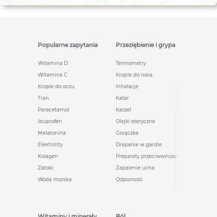
Popularne zapytania
Przeziębienie i grypa
Witamina D
Termometry
Witamina C
Krople do nosa
Krople do oczu
Inhalacje
Tran
Katar
Paracetamol
Kaszel
Ibuprofen
Olejki eteryczne
Melatonina
Gorączka
Elektrolity
Drapanie w gardle
Kolagen
Preparaty przeciwwirusowe
Zatoki
Zapalenie ucha
Woda morska
Odporność
Witaminy i minerały
Ból