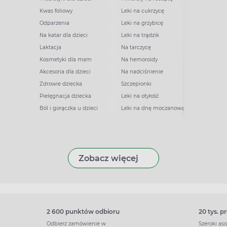
Kwas foliowy
Leki na cukrzycę
Odparzenia
Leki na grzybicę
Na katar dla dzieci
Leki na trądzik
Laktacja
Na tarczycę
Kosmetyki dla mam
Na hemoroidy
Akcesoria dla dzieci
Na nadciśnienie
Zdrowie dziecka
Szczepionki
Pielęgnacja dziecka
Leki na otyłość
Ból i gorączka u dzieci
Leki na dnę moczanową
Zobacz więcej
2 600 punktów odbioru
20 tys. 
Odbierz zamówienie w
Szeroki as