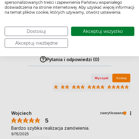
spersonalizowanych treści i zapewnienia Państwu wspaniałego
1
0%
doświadczenia na stronie internetowej. Aby uzyskać więcej informacji
na temat plików cookie, których używamy, otwórz ustawienia.
Dostosuj
Akceptuj wszystko
Jak zbieramy opinie?
Akceptuj niezbędne
Opinie klientów
Pytania i odpowiedzi (0)
Wyczyść
Szukaj
Wojciech
zweryfikowano
5
Bardzo szybka realizacja zamówienia.
9/15/2025