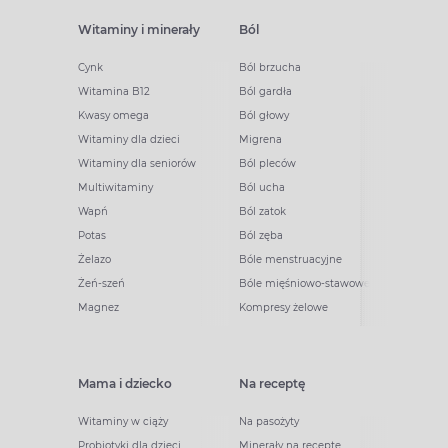
Witaminy i minerały
Ból
Cynk
Ból brzucha
Witamina B12
Ból gardła
Kwasy omega
Ból głowy
Witaminy dla dzieci
Migrena
Witaminy dla seniorów
Ból pleców
Multiwitaminy
Ból ucha
Wapń
Ból zatok
Potas
Ból zęba
Żelazo
Bóle menstruacyjne
Żeń-szeń
Bóle mięśniowo-stawowe
Magnez
Kompresy żelowe
Mama i dziecko
Na receptę
Witaminy w ciąży
Na pasożyty
Probiotyki dla dzieci
Minerały na receptę