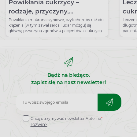
Powikłania cukrzycy –
Lecz
rodzaje, przyczyny,
cukr
zapobieganie, leczenie
cukr
Powikłania makronaczyniowe, czyli choroby układu
Leczeni
krążenia (w tym zawał serca i udar mózgu) są
długotr
odci
główną przyczyną zgonów u pacjentów z cukrzycą
pacjent
typu 2.
amputac
Bądź na bieżąco,
zapisz się na nasz newsletter!
Zapisz
do
Chcę otrzymywać newsletter Apteline
*
newslettera
rozwiń>