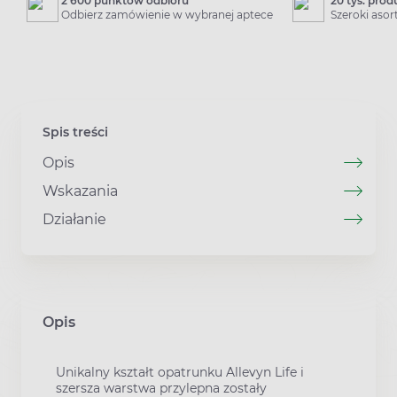
2 600 punktów odbioru
20 tys. pro
Odbierz zamówienie w wybranej aptece
Szeroki aso
Spis treści
Opis
Wskazania
Działanie
Opis
Unikalny kształt opatrunku Allevyn Life i
szersza warstwa przylepna zostały