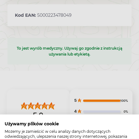
Kod EAN:
5000223478049
To jest wyrób medyczny. Używaj go zgodnie z instrukcją
używania lub etykietą.
5
100%
4
0%
5.0
3
0%
2
opinii klientów
Używamy plików cookie
z całego okresu
Możemy je zamieścić w celu analizy danych dotyczących
2
0%
zebranych i zweryfikowanych przez
odwiedzających, ulepszenia naszej strony internetowej, pokazania