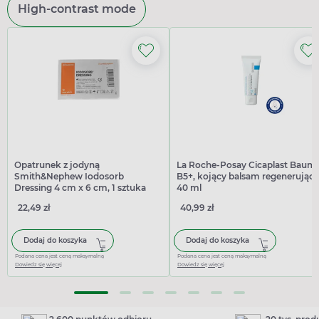
High-contrast mode
Opatrunek z jodyną
La Roche-Posay Cicaplast Baum
Smith&Nephew Iodosorb
B5+, kojący balsam regenerujący
Dressing 4 cm x 6 cm, 1 sztuka
40 ml
22,49 zł
40,99 zł
Dodaj do koszyka
Dodaj do koszyka
Podana cena jest ceną maksymalną
Podana cena jest ceną maksymalną
Dowiedz się więcej
Dowiedz się więcej