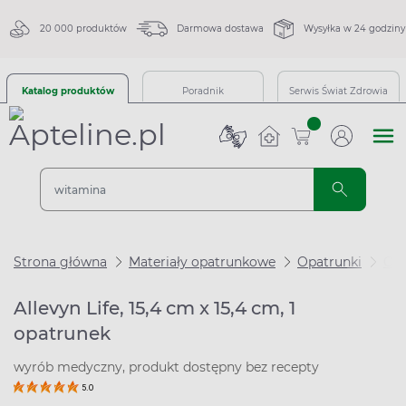
20 000 produktów
Darmowa dostawa
Wysyłka w 24 godziny
Katalog produktów
Poradnik
Serwis Świat Zdrowia
sztuk
Strona główna
Materiały opatrunkowe
Opatrunki
Opa
Allevyn Life, 15,4 cm x 15,4 cm, 1
opatrunek
wyrób medyczny, produkt dostępny bez recepty
5.0