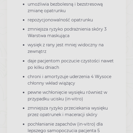
umożliwia bezbolesną i bezstresową
zmianę opatrunku
repozycjonowalność opatrunku
zmniejsza ryzyko podrażnienia skóry 3
Warstwa maskująca
wysięk z rany jest mniej widoczny na
zewnątrz
daje pacjentom poczucie czystości nawet
po kilku dniach
chroni i amortyzuje uderzenia 4 Wysoce
chłonny wkład wiążący
pewne wchłonięcie wysięku również w
przypadku ucisku (in-vitro)
zmniejsza ryzyko przeciekania wysięku
przez opatrunek i maceracji skóry
pochłanianie zapachów (in-vitro) dla
lepszego samopoczucia pacjenta 5