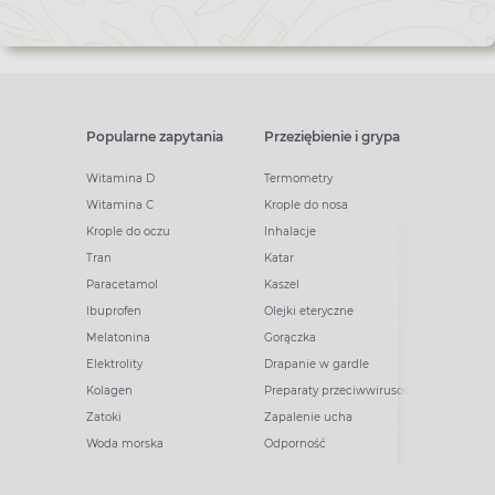
Popularne zapytania
Przeziębienie i grypa
Witamina D
Termometry
Witamina C
Krople do nosa
Krople do oczu
Inhalacje
Tran
Katar
Paracetamol
Kaszel
Ibuprofen
Olejki eteryczne
Melatonina
Gorączka
Elektrolity
Drapanie w gardle
Kolagen
Preparaty przeciwwirusowe
Zatoki
Zapalenie ucha
Woda morska
Odporność